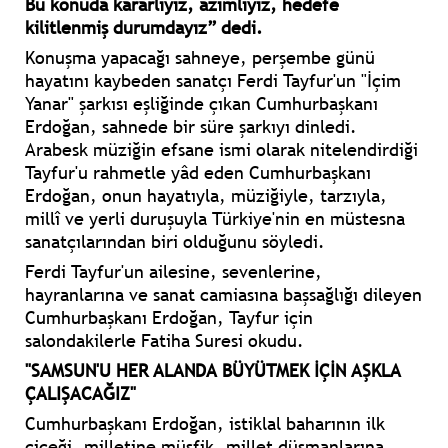
Bu konuda kararlıyız, azimliyiz, hedefe
kilitlenmiş durumdayız” dedi.
Konuşma yapacağı sahneye, perşembe günü
hayatını kaybeden sanatçı Ferdi Tayfur'un "İçim
Yanar" şarkısı eşliğinde çıkan Cumhurbaşkanı
Erdoğan, sahnede bir süre şarkıyı dinledi.
Arabesk müziğin efsane ismi olarak nitelendirdiği
Tayfur'u rahmetle yâd eden Cumhurbaşkanı
Erdoğan, onun hayatıyla, müziğiyle, tarzıyla,
millî ve yerli duruşuyla Türkiye'nin en müstesna
sanatçılarından biri olduğunu söyledi.
Ferdi Tayfur'un ailesine, sevenlerine,
hayranlarına ve sanat camiasına başsağlığı dileyen
Cumhurbaşkanı Erdoğan, Tayfur için
salondakilerle Fatiha Suresi okudu.
"SAMSUN'U HER ALANDA BÜYÜTMEK İÇİN AŞKLA
ÇALIŞACAĞIZ"
Cumhurbaşkanı Erdoğan, istiklal baharının ilk
çiçeği, milletine müşfik, millet düşmanlarına