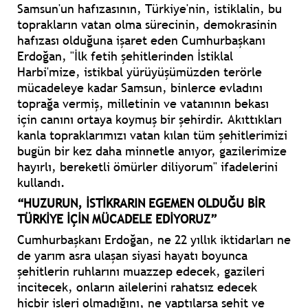
Samsun'un hafızasının, Türkiye'nin, istiklalin, bu
toprakların vatan olma sürecinin, demokrasinin
hafızası olduğuna işaret eden Cumhurbaşkanı
Erdoğan, "İlk fetih şehitlerinden İstiklal
Harbi'mize, istikbal yürüyüşümüzden terörle
mücadeleye kadar Samsun, binlerce evladını
toprağa vermiş, milletinin ve vatanının bekası
için canını ortaya koymuş bir şehirdir. Akıttıkları
kanla topraklarımızı vatan kılan tüm şehitlerimizi
bugün bir kez daha minnetle anıyor, gazilerimize
hayırlı, bereketli ömürler diliyorum" ifadelerini
kullandı.
“HUZURUN, İSTİKRARIN EGEMEN OLDUĞU BİR
TÜRKİYE İÇİN MÜCADELE EDİYORUZ”
Cumhurbaşkanı Erdoğan, ne 22 yıllık iktidarları ne
de yarım asra ulaşan siyasi hayatı boyunca
şehitlerin ruhlarını muazzep edecek, gazileri
incitecek, onların ailelerini rahatsız edecek
hiçbir işleri olmadığını, ne yaptılarsa şehit ve