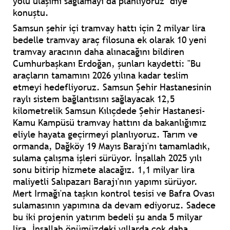
yolu ulaşımı sağlamayı da planlıyoruz" diye
konuştu.
Samsun şehir içi tramvay hattı için 2 milyar lira
bedelle tramvay araç filosuna ek olarak 10 yeni
tramvay aracının daha alınacağını bildiren
Cumhurbaşkanı Erdoğan, şunları kaydetti: "Bu
araçların tamamını 2026 yılına kadar teslim
etmeyi hedefliyoruz. Samsun Şehir Hastanesinin
raylı sistem bağlantısını sağlayacak 12,5
kilometrelik Samsun Kılıçdede Şehir Hastanesi-
Kamu Kampüsü tramvay hattını da bakanlığımız
eliyle hayata geçirmeyi planlıyoruz. Tarım ve
ormanda, Dağköy 19 Mayıs Barajı'nı tamamladık,
sulama çalışma işleri sürüyor. İnşallah 2025 yılı
sonu bitirip hizmete alacağız. 1,1 milyar lira
maliyetli Salıpazarı Barajı'nın yapımı sürüyor.
Mert Irmağı'na taşkın kontrol tesisi ve Bafra Ovası
sulamasının yapımına da devam ediyoruz. Sadece
bu iki projenin yatırım bedeli şu anda 5 milyar
lira. İnşallah önümüzdeki yıllarda çok daha