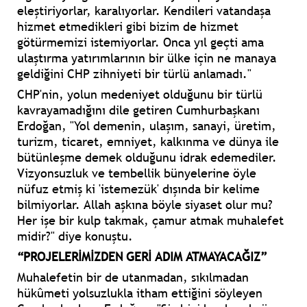
eleştiriyorlar, karalıyorlar. Kendileri vatandaşa
hizmet etmedikleri gibi bizim de hizmet
götürmemizi istemiyorlar. Onca yıl geçti ama
ulaştırma yatırımlarının bir ülke için ne manaya
geldiğini CHP zihniyeti bir türlü anlamadı."
CHP'nin, yolun medeniyet olduğunu bir türlü
kavrayamadığını dile getiren Cumhurbaşkanı
Erdoğan, "Yol demenin, ulaşım, sanayi, üretim,
turizm, ticaret, emniyet, kalkınma ve dünya ile
bütünleşme demek olduğunu idrak edemediler.
Vizyonsuzluk ve tembellik bünyelerine öyle
nüfuz etmiş ki 'istemezük' dışında bir kelime
bilmiyorlar. Allah aşkına böyle siyaset olur mu?
Her işe bir kulp takmak, çamur atmak muhalefet
midir?" diye konuştu.
“PROJELERİMİZDEN GERİ ADIM ATMAYACAĞIZ”
Muhalefetin bir de utanmadan, sıkılmadan
hükûmeti yolsuzlukla itham ettiğini söyleyen