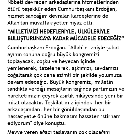
Nöbeti devreden arkadaşlarına hizmetlerinden
ötürü teşekkür eden Cumhurbaşkanı Erdoğan,
hizmet sancağını devralan kardeşlerine de
Allah'tan muvaffakiyetler niyaz etti.
“MİLLETİMİZİ HEDEFLERİYLE, ÜLKÜLERİYLE
BULUŞTURUNCAYA KADAR MÜCADELE EDECEĞİZ”
Cumhurbaşkanı Erdoğan, "Allah'ın izniyle şubat
ayının sonuna doğru büyük kongremizi
toplayacak, coşku ve heyecan içinde
yenilenerek, tazelenerek, aşkımızı, sevdamızı
çoğaltarak çok daha azimli bir şekilde yolumuza
devam edeceğiz. Büyük kongremiz, milletin
sandıkta verdiği mesajların ışığında partimizin ve
hareketimizin çeyrek asırlık hikâyesinde yeni bir
milat olacaktır. Teşkilatımız içindeki her bir
arkadaşımdan, her bir gönüldaşımdan bu
hassasiyetle önüne bakmasını hassaten istirham
ediyorum" diye konuştu.
Meyve veren ağacı taşlayanın çok olacağını