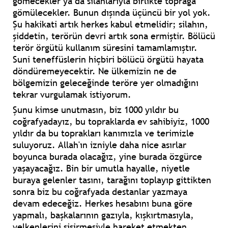
gömecekler ya da silahlarıyla birlikte toprağa
gömülecekler. Bunun dışında üçüncü bir yol yok.
Şu hakikati artık herkes kabul etmelidir; silahın,
şiddetin, terörün devri artık sona ermiştir. Bölücü
terör örgütü kullanım süresini tamamlamıştır.
Suni teneffüslerin hiçbiri bölücü örgütü hayata
döndüremeyecektir. Ne ülkemizin ne de
bölgemizin geleceğinde teröre yer olmadığını
tekrar vurgulamak istiyorum.
Şunu kimse unutmasın, biz 1000 yıldır bu
coğrafyadayız, bu topraklarda ev sahibiyiz, 1000
yıldır da bu toprakları kanımızla ve terimizle
suluyoruz. Allah'ın izniyle daha nice asırlar
boyunca burada olacağız, yine burada özgürce
yaşayacağız. Bin bir umutla hayalle, niyetle
buraya gelenler tasını, tarağını toplayıp gittikten
sonra biz bu coğrafyada destanlar yazmaya
devam edeceğiz. Herkes hesabını buna göre
yapmalı, başkalarının gazıyla, kışkırtmasıyla,
yelkenlerini şişirmesiyle hareket etmekten