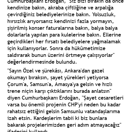
Cumhurbaşkanı Erdoğan, "Siz bizi bırakın da önce
kendinize bakın, akraba çiftliğine ve arpalığa
çevirdiğiniz belediyelerinize bakın. Yolsuzluk,
hırsızlık arıyorsanız kendinizi fazla yormayın,
şişirilmiş konser faturalarına bakın, balya balya
dolarlarla yapılan para kulelerine bakın. Ellerine
geçirdikleri her fırsatı belediyelere yağmalamak
için kullanıyorlar. Sonra da hükûmetimize
saldırarak bunun üzerini örtmeye çalışıyorlar"
değerlendirmesinde bulundu.
"Sayın Özel ve şürekâsı, Ankara'dan gazel
okumayı bıraksın, şayet yürekleri yetiyorsa
Çorum'a, Samsun'a, Amasya'ya gelsin ve hızlı
trene niçin karşı çıktıklarını burada anlatsın"
diyen Cumhurbaşkanı Erdoğan, "Şayet cesaretleri
varsa bu önemli projenin CHP'yi neden bu kadar
rahatsız ettiğini gelsin Samsunlu vatandaşlarıma
izah etsin. Kardeşlerim tabii ki biz bunlara
bakarak projelerimizden geri adım atmayacağız"
ifadesini kullandı.