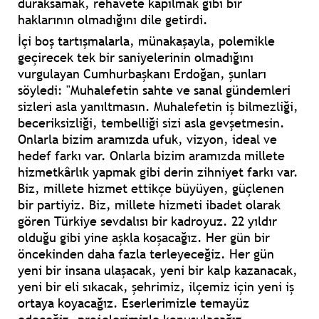
duraksamak, rehavete kapılmak gibi bir
haklarının olmadığını dile getirdi.
İçi boş tartışmalarla, münakaşayla, polemikle
geçirecek tek bir saniyelerinin olmadığını
vurgulayan Cumhurbaşkanı Erdoğan, şunları
söyledi: "Muhalefetin sahte ve sanal gündemleri
sizleri asla yanıltmasın. Muhalefetin iş bilmezliği,
beceriksizliği, tembelliği sizi asla gevşetmesin.
Onlarla bizim aramızda ufuk, vizyon, ideal ve
hedef farkı var. Onlarla bizim aramızda millete
hizmetkârlık yapmak gibi derin zihniyet farkı var.
Biz, millete hizmet ettikçe büyüyen, güçlenen
bir partiyiz. Biz, millete hizmeti ibadet olarak
gören Türkiye sevdalısı bir kadroyuz. 22 yıldır
olduğu gibi yine aşkla koşacağız. Her gün bir
öncekinden daha fazla terleyeceğiz. Her gün
yeni bir insana ulaşacak, yeni bir kalp kazanacak,
yeni bir eli sıkacak, şehrimiz, ilçemiz için yeni iş
ortaya koyacağız. Eserlerimizle temayüz