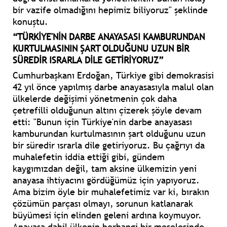
bir vazife olmadığını hepimiz biliyoruz" şeklinde
konuştu.
“TÜRKİYE'NİN DARBE ANAYASASI KAMBURUNDAN
KURTULMASININ ŞART OLDUĞUNU UZUN BİR
SÜREDİR ISRARLA DİLE GETİRİYORUZ”
Cumhurbaşkanı Erdoğan, Türkiye gibi demokrasisi
42 yıl önce yapılmış darbe anayasasıyla malul olan
ülkelerde değişimi yönetmenin çok daha
çetrefilli olduğunun altını çizerek şöyle devam
etti: "Bunun için Türkiye'nin darbe anayasası
kamburundan kurtulmasının şart olduğunu uzun
bir süredir ısrarla dile getiriyoruz. Bu çağrıyı da
muhalefetin iddia ettiği gibi, gündem
kaygımızdan değil, tam aksine ülkemizin yeni
anayasa ihtiyacını gördüğümüz için yapıyoruz.
Ama bizim öyle bir muhalefetimiz var ki, bırakın
çözümün parçası olmayı, sorunun katlanarak
büyümesi için elinden geleni ardına koymuyor.
Anayasa dahil ülkenin herhangi bir meselesinde