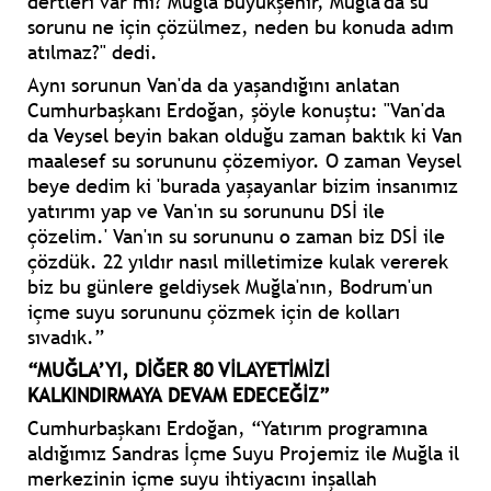
dertleri var mı? Muğla büyükşehir, Muğla'da su
sorunu ne için çözülmez, neden bu konuda adım
atılmaz?" dedi.
Aynı sorunun Van'da da yaşandığını anlatan
Cumhurbaşkanı Erdoğan, şöyle konuştu: "Van'da
da Veysel beyin bakan olduğu zaman baktık ki Van
maalesef su sorununu çözemiyor. O zaman Veysel
beye dedim ki 'burada yaşayanlar bizim insanımız
yatırımı yap ve Van'ın su sorununu DSİ ile
çözelim.' Van'ın su sorununu o zaman biz DSİ ile
çözdük. 22 yıldır nasıl milletimize kulak vererek
biz bu günlere geldiysek Muğla'nın, Bodrum'un
içme suyu sorununu çözmek için de kolları
sıvadık.”
“MUĞLA’YI, DİĞER 80 VİLAYETİMİZİ
KALKINDIRMAYA DEVAM EDECEĞİZ”
Cumhurbaşkanı Erdoğan, “Yatırım programına
aldığımız Sandras İçme Suyu Projemiz ile Muğla il
merkezinin içme suyu ihtiyacını inşallah