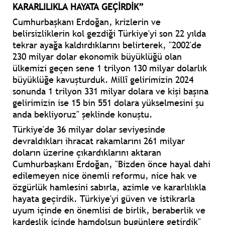
KARARLILIKLA HAYATA GEÇİRDİK”
Cumhurbaşkanı Erdoğan, krizlerin ve
belirsizliklerin kol gezdiği Türkiye'yi son 22 yılda
tekrar ayağa kaldırdıklarını belirterek, "2002'de
230 milyar dolar ekonomik büyüklüğü olan
ülkemizi geçen sene 1 trilyon 130 milyar dolarlık
büyüklüğe kavuşturduk. Millî gelirimizin 2024
sonunda 1 trilyon 331 milyar dolara ve kişi başına
gelirimizin ise 15 bin 551 dolara yükselmesini şu
anda bekliyoruz" şeklinde konuştu.
Türkiye'de 36 milyar dolar seviyesinde
devraldıkları ihracat rakamlarını 261 milyar
doların üzerine çıkardıklarını aktaran
Cumhurbaşkanı Erdoğan, "Bizden önce hayal dahi
edilemeyen nice önemli reformu, nice hak ve
özgürlük hamlesini sabırla, azimle ve kararlılıkla
hayata geçirdik. Türkiye'yi güven ve istikrarla
uyum içinde en önemlisi de birlik, beraberlik ve
kardeşlik içinde hamdolsun bugünlere getirdik"