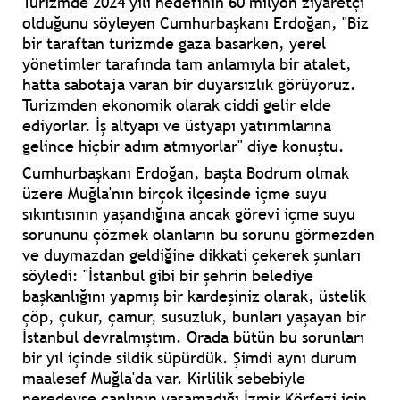
Turizmde 2024 yılı hedefinin 60 milyon ziyaretçi
olduğunu söyleyen Cumhurbaşkanı Erdoğan, "Biz
bir taraftan turizmde gaza basarken, yerel
yönetimler tarafında tam anlamıyla bir atalet,
hatta sabotaja varan bir duyarsızlık görüyoruz.
Turizmden ekonomik olarak ciddi gelir elde
ediyorlar. İş altyapı ve üstyapı yatırımlarına
gelince hiçbir adım atmıyorlar" diye konuştu.
Cumhurbaşkanı Erdoğan, başta Bodrum olmak
üzere Muğla'nın birçok ilçesinde içme suyu
sıkıntısının yaşandığına ancak görevi içme suyu
sorununu çözmek olanların bu sorunu görmezden
ve duymazdan geldiğine dikkati çekerek şunları
söyledi: "İstanbul gibi bir şehrin belediye
başkanlığını yapmış bir kardeşiniz olarak, üstelik
çöp, çukur, çamur, susuzluk, bunları yaşayan bir
İstanbul devralmıştım. Orada bütün bu sorunları
bir yıl içinde sildik süpürdük. Şimdi aynı durum
maalesef Muğla'da var. Kirlilik sebebiyle
neredeyse canlının yaşamadığı İzmir Körfezi için