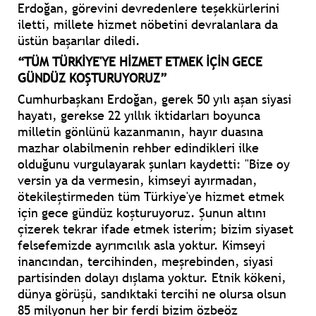
Erdoğan, görevini devredenlere teşekkürlerini
iletti, millete hizmet nöbetini devralanlara da
üstün başarılar diledi.
“TÜM TÜRKİYE'YE HİZMET ETMEK İÇİN GECE
GÜNDÜZ KOŞTURUYORUZ”
Cumhurbaşkanı Erdoğan, gerek 50 yılı aşan siyasi
hayatı, gerekse 22 yıllık iktidarları boyunca
milletin gönlünü kazanmanın, hayır duasına
mazhar olabilmenin rehber edindikleri ilke
olduğunu vurgulayarak şunları kaydetti: "Bize oy
versin ya da vermesin, kimseyi ayırmadan,
ötekileştirmeden tüm Türkiye'ye hizmet etmek
için gece gündüz koşturuyoruz. Şunun altını
çizerek tekrar ifade etmek isterim; bizim siyaset
felsefemizde ayrımcılık asla yoktur. Kimseyi
inancından, tercihinden, meşrebinden, siyasi
partisinden dolayı dışlama yoktur. Etnik kökeni,
dünya görüşü, sandıktaki tercihi ne olursa olsun
85 milyonun her bir ferdi bizim özbeöz