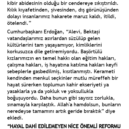
kibir abidesinin olduğu bir cendereye sıkıştırıldı.
Kılık kıyafetinden, şivesinden, dış görünüşünden
dolayı insanlarımız hakarete maruz kaldı, itildi,
ötelendi.”
Cumhurbaşkanı Erdoğan, “Alevi, Bektaşi
vatandaşlarımız asırlardan süzülüp gelen
kültürlerini tam yaşayamıyor, kimliklerini
korkusuzca dile getiremiyordu. Başörtülü
kızlarımızın en temel hakkı olan eğitim hakları,
çalışma hakları, iş hayatına katılma hakları keyfi
sebeplerle gasbedilmiş, kısıtlanmıştı. Kerameti
kendinden menkul seçkinler mutlu müreffeh bir
hayat sürerken toplumun kahir ekseriyeti ya
yasaklarla ya da yokluk ve yoksullukla
boğuşuyordu. Daha bunun gibi sayısız zorlukla,
sınamayla karşılaştık. Allah'a hamdolsun, bunların
neredeyse tamamını artık geride bıraktık” diye
ekledi.
“HAYAL DAHİ EDİLEMEYEN NİCE ÖNEMLİ REFORMU