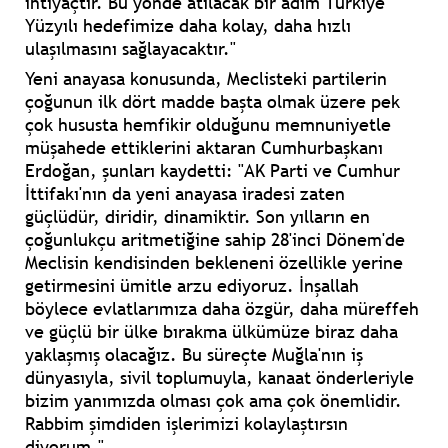
ihtiyaçtır. Bu yönde atılacak bir adım Türkiye
Yüzyılı hedefimize daha kolay, daha hızlı
ulaşılmasını sağlayacaktır."
Yeni anayasa konusunda, Meclisteki partilerin
çoğunun ilk dört madde başta olmak üzere pek
çok hususta hemfikir olduğunu memnuniyetle
müşahede ettiklerini aktaran Cumhurbaşkanı
Erdoğan, şunları kaydetti: "AK Parti ve Cumhur
İttifakı'nın da yeni anayasa iradesi zaten
güçlüdür, diridir, dinamiktir. Son yılların en
çoğunlukçu aritmetiğine sahip 28'inci Dönem'de
Meclisin kendisinden bekleneni özellikle yerine
getirmesini ümitle arzu ediyoruz. İnşallah
böylece evlatlarımıza daha özgür, daha müreffeh
ve güçlü bir ülke bırakma ülkümüze biraz daha
yaklaşmış olacağız. Bu süreçte Muğla'nın iş
dünyasıyla, sivil toplumuyla, kanaat önderleriyle
bizim yanımızda olması çok ama çok önemlidir.
Rabbim şimdiden işlerimizi kolaylaştırsın
diyorum."