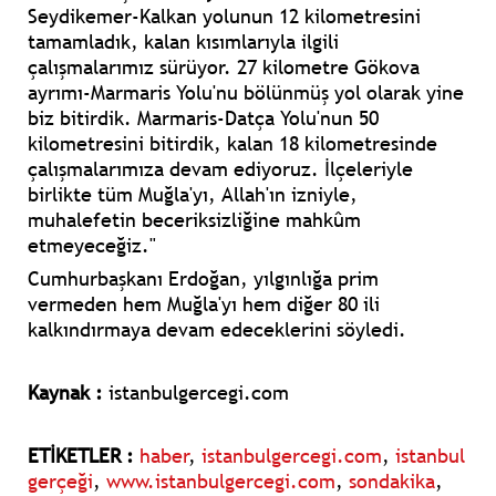
Seydikemer-Kalkan yolunun 12 kilometresini
tamamladık, kalan kısımlarıyla ilgili
çalışmalarımız sürüyor. 27 kilometre Gökova
ayrımı-Marmaris Yolu'nu bölünmüş yol olarak yine
biz bitirdik. Marmaris-Datça Yolu'nun 50
kilometresini bitirdik, kalan 18 kilometresinde
çalışmalarımıza devam ediyoruz. İlçeleriyle
birlikte tüm Muğla'yı, Allah'ın izniyle,
muhalefetin beceriksizliğine mahkûm
etmeyeceğiz."
Cumhurbaşkanı Erdoğan, yılgınlığa prim
vermeden hem Muğla'yı hem diğer 80 ili
kalkındırmaya devam edeceklerini söyledi.
Kaynak :
istanbulgercegi.com
ETİKETLER :
haber
,
istanbulgercegi.com
,
istanbul
gerçeği
,
www.istanbulgercegi.com
,
sondakika
,