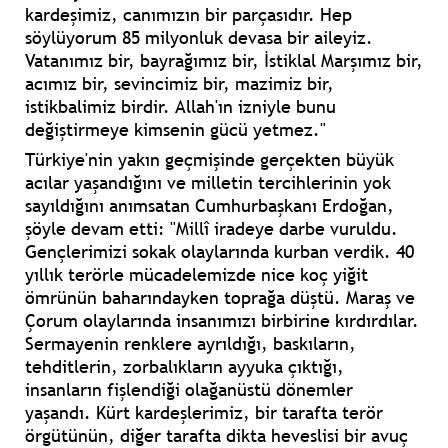
kardeşimiz, canımızın bir parçasıdır. Hep
söylüyorum 85 milyonluk devasa bir aileyiz.
Vatanımız bir, bayrağımız bir, İstiklal Marşımız bir,
acımız bir, sevincimiz bir, mazimiz bir,
istikbalimiz birdir. Allah'ın izniyle bunu
değiştirmeye kimsenin gücü yetmez."
Türkiye'nin yakın geçmişinde gerçekten büyük
acılar yaşandığını ve milletin tercihlerinin yok
sayıldığını anımsatan Cumhurbaşkanı Erdoğan,
şöyle devam etti: "Millî iradeye darbe vuruldu.
Gençlerimizi sokak olaylarında kurban verdik. 40
yıllık terörle mücadelemizde nice koç yiğit
ömrünün baharındayken toprağa düştü. Maraş ve
Çorum olaylarında insanımızı birbirine kırdırdılar.
Sermayenin renklere ayrıldığı, baskıların,
tehditlerin, zorbalıkların ayyuka çıktığı,
insanların fişlendiği olağanüstü dönemler
yaşandı. Kürt kardeşlerimiz, bir tarafta terör
örgütünün, diğer tarafta dikta heveslisi bir avuç