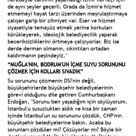
de aynı şeyler geçerli. Orada da İzmir'e hizmet
etmemeyi hayat tarzı üzerinden meşrulaştırmaya
çalışan garip bir zihniyet var. Eser ve hizmet
siyasetiyle temayüz etmek yerine korkuları
körükleyerek, ideolojik belediyecilik yaparak
beceriksizliklerini örtmeye çalışıyorlar. Biz ise
derde derman olmanın, sıkıntıları ortadan
kaldırmanın peşindeyiz."
“MUĞLA'NIN, BODRUM'UN İÇME SUYU SORUNUNU
ÇÖZMEK İÇİN KOLLARI SIVADIK”
Su sorununu çözmenin DSİ'nin değil,
büyükşehirlerde büyükşehir belediyelerinin
görevi olduğunu dile getiren Cumhurbaşkanı
Erdoğan, "Sorunu ben yaşadığım için söylüyorum.
İstanbul'u susuzluktan aldık ve kısa bir zaman
içinde İstanbul'un su sorununu çözdük. CHP'nin
büyükşehir belediyelerine bakın. Acaba bu
sorunları çözdüler mi? Çözüyorlar mı? Böyle bir