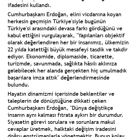
ifadesini kullandı.
Cumhurbaşkanı Erdoğan, elini vicdanına koyan
herkesin geçmişin Türkiye'siyle bugünün
Türkiye'si arasındaki devasa farkı gördüğünü ve
kabul ettiğini vurgulayarak, "Yapılanları objektif
olarak değerlendiren her bir insanımız, ülkemizin
22 yılda katettiği büyük mesafeyi tasdik ve takdir
ediyor. Ekonomide, diplomaside, ticarette,
turizmde, savunmada, sağlıkta hâsılı aklınıza
gelebilecek her alanda gerçekten hiç umulmadık
başarılara imza attık" değerlendirmesinde
bulundu.
Hayatın dinamizmi içerisinde beklentiler ve
taleplerin de dönüştüğüne dikkati çeken
Cumhurbaşkanı Erdoğan, "Dünya değiştikçe
insanın aynı kalması fıtrata aykırı bir durumdur.
Siyasetin görevi sorulara ve sorunlara makul
cevaplar üretmek, halktaki değişim iradesini
doğru enstrümanlarla yönetmektir. Bunun kolay