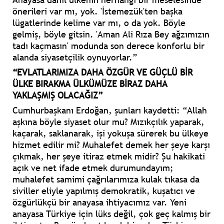
önerileri var mı, yok. 'İstemezük'ten başka
lügatlerinde kelime var mı, o da yok. Böyle
gelmiş, böyle gitsin. 'Aman Ali Rıza Bey ağzımızın
tadı kaçmasın' modunda son derece konforlu bir
alanda siyasetçilik oynuyorlar.”
“EVLATLARIMIZA DAHA ÖZGÜR VE GÜÇLÜ BİR
ÜLKE BIRAKMA ÜLKÜMÜZE BİRAZ DAHA
YAKLAŞMIŞ OLACAĞIZ”
Cumhurbaşkanı Erdoğan, şunları kaydetti: “Allah
aşkına böyle siyaset olur mu? Mızıkçılık yaparak,
kaçarak, saklanarak, işi yokuşa sürerek bu ülkeye
hizmet edilir mi? Muhalefet demek her şeye karşı
çıkmak, her şeye itiraz etmek midir? Şu hakikati
açık ve net ifade etmek durumundayım;
muhalefet samimi çağrılarımıza kulak tıkasa da
siviller eliyle yapılmış demokratik, kuşatıcı ve
özgürlükçü bir anayasa ihtiyacımız var. Yeni
anayasa Türkiye için lüks değil, çok geç kalmış bir