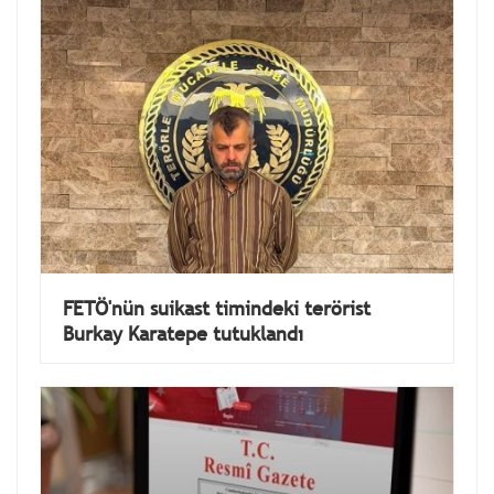
FETÖ'nün suikast timindeki terörist
Burkay Karatepe tutuklandı