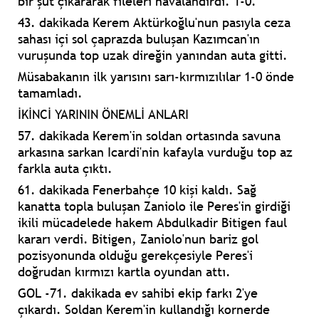
bir şut çıkararak fileleri havalandırdı. 1-0.
43. dakikada Kerem Aktürkoğlu'nun pasıyla ceza
sahası içi sol çaprazda buluşan Kazımcan'ın
vuruşunda top uzak direğin yanından auta gitti.
Müsabakanın ilk yarısını sarı-kırmızılılar 1-0 önde
tamamladı.
İKİNCİ YARININ ÖNEMLİ ANLARI
57. dakikada Kerem'in soldan ortasında savuna
arkasına sarkan Icardi'nin kafayla vurduğu top az
farkla auta çıktı.
61. dakikada Fenerbahçe 10 kişi kaldı. Sağ
kanatta topla buluşan Zaniolo ile Peres'in girdiği
ikili mücadelede hakem Abdulkadir Bitigen faul
kararı verdi. Bitigen, Zaniolo'nun bariz gol
pozisyonunda olduğu gerekçesiyle Peres'i
doğrudan kırmızı kartla oyundan attı.
GOL -
71. dakikada ev sahibi ekip farkı 2'ye
çıkardı. Soldan Kerem'in kullandığı kornerde