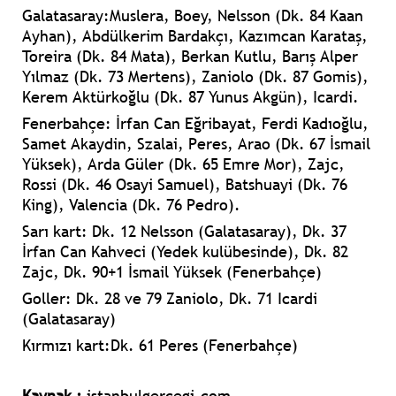
Galatasaray:
Muslera, Boey, Nelsson (Dk. 84 Kaan
Ayhan), Abdülkerim Bardakçı, Kazımcan Karataş,
Toreira (Dk. 84 Mata), Berkan Kutlu, Barış Alper
Yılmaz (Dk. 73 Mertens), Zaniolo (Dk. 87 Gomis),
Kerem Aktürkoğlu (Dk. 87 Yunus Akgün), Icardi.
Fenerbahçe:
İrfan Can Eğribayat, Ferdi Kadıoğlu,
Samet Akaydin, Szalai, Peres, Arao (Dk. 67 İsmail
Yüksek), Arda Güler (Dk. 65 Emre Mor), Zajc,
Rossi (Dk. 46 Osayi Samuel), Batshuayi (Dk. 76
King), Valencia (Dk. 76 Pedro).
Sarı kart:
Dk. 12 Nelsson (Galatasaray), Dk. 37
İrfan Can Kahveci (Yedek kulübesinde), Dk. 82
Zajc, Dk. 90+1 İsmail Yüksek (Fenerbahçe)
Goller:
Dk. 28 ve 79 Zaniolo, Dk. 71 Icardi
(Galatasaray)
Kırmızı kart:
Dk. 61 Peres (Fenerbahçe)
Kaynak :
istanbulgercegi.com