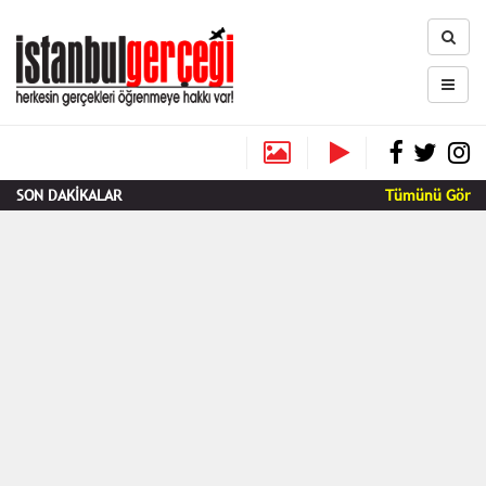
SON DAKİKALAR
Tümünü Gör