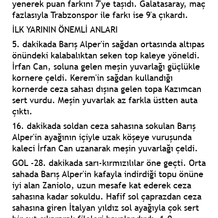
yenerek
puan farkını 7'ye taşıdı.
Galatasaray, maç
fazlasıyla
Trabzonspor ile farkı ise 9'a
çıkardı.
İLK YARININ ÖNEMLİ ANLARI
5. dakikada Barış Alper'in sağdan ortasında altıpas
önündeki kalabalıktan seken top kaleye yöneldi.
İrfan Can, soluna gelen meşin yuvarlağı güçlükle
kornere çeldi. Kerem'in sağdan kullandığı
kornerde ceza sahası dışına gelen topa Kazımcan
sert vurdu. Meşin yuvarlak az farkla üstten auta
çıktı.
16. dakikada soldan ceza sahasına sokulan Barış
Alper'in ayağının içiyle uzak köşeye vuruşunda
kaleci İrfan Can uzanarak meşin yuvarlağı çeldi.
GOL -
28. dakikada sarı-kırmızılılar öne geçti. Orta
sahada Barış Alper'in kafayla indirdiği topu önüne
iyi alan Zaniolo, uzun mesafe kat ederek ceza
sahasına kadar sokuldu. Hafif sol çaprazdan ceza
sahasına giren İtalyan yıldız sol ayağıyla çok sert