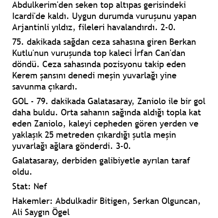
Abdulkerim'den seken top altıpas gerisindeki
Icardi'de kaldı. Uygun durumda vuruşunu yapan
Arjantinli yıldız, fileleri havalandırdı. 2-0.
75. dakikada sağdan ceza sahasına giren Berkan
Kutlu'nun vuruşunda top kaleci İrfan Can'dan
döndü. Ceza sahasında pozisyonu takip eden
Kerem şansını denedi meşin yuvarlağı yine
savunma çıkardı.
GOL -
79. dakikada Galatasaray, Zaniolo ile bir gol
daha buldu. Orta sahanın sağında aldığı topla kat
eden Zaniolo, kaleyi cepheden gören yerden ve
yaklaşık 25 metreden çıkardığı şutla meşin
yuvarlağı ağlara gönderdi. 3-0.
Galatasaray, derbiden galibiyetle ayrılan taraf
oldu.
Stat:
Nef
Hakemler:
Abdulkadir Bitigen, Serkan Olguncan,
Ali Saygın Ögel