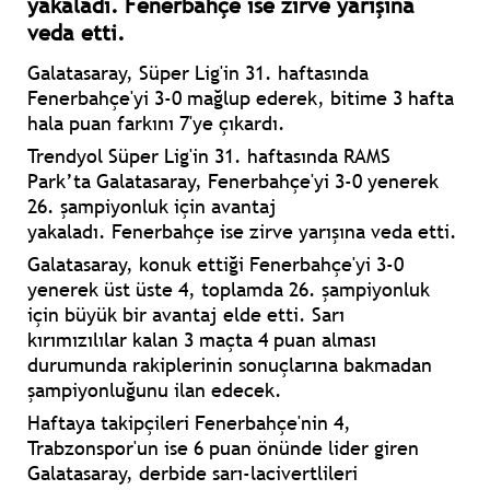
yakaladı. Fenerbahçe ise zirve yarışına
veda etti.
Galatasaray, Süper Lig'in 31. haftasında
Fenerbahçe'yi 3-0 mağlup ederek, bitime 3 hafta
hala puan farkını 7'ye çıkardı.
Trendyol Süper Lig'in 31. haftasında RAMS
Park’ta
Galatasaray,
Fenerbahçe'yi 3-0 yenerek
26.
şampiyonluk için avantaj
yakaladı.
Fenerbahçe ise
zirve yarışına veda etti.
Galatasaray, konuk ettiği Fenerbahçe'yi 3-0
yenerek üst üste 4, toplamda 26. şampiyonluk
için büyük bir avantaj elde etti. Sarı
kırımızılılar
kalan 3 maçta 4 puan alması
durumunda
rakiplerinin sonuçlarına bakmadan
şampiyonluğunu ilan edecek.
Haftaya takipçileri Fenerbahçe'nin 4,
Trabzonspor'un ise 6 puan önünde lider giren
Galatasaray, derbide sarı-lacivertlileri