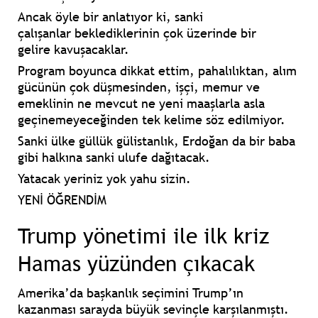
Ancak öyle bir anlatıyor ki, sanki
çalışanlar
beklediklerinin çok üzerinde bir
gelire
kavuşacaklar.
Program boyunca dikkat ettim,
pahalılıktan, alım
gücünün çok düşmesinden, işçi, memur ve
emeklinin ne mevcut ne yeni maaşlarla asla
geçinemeyeceğinden
tek kelime söz edilmiyor.
Sanki ülke
güllük gülistanlık
, Erdoğan da bir baba
gibi halkına sanki
ulufe
dağıtacak.
Yatacak yeriniz yok
yahu sizin.
YENİ ÖĞRENDİM
Trump yönetimi ile ilk kriz
Hamas yüzünden çıkacak
Amerika’da başkanlık seçimini
Trump’ın
kazanması
sarayda büyük
sevinçle
karşılanmıştı.