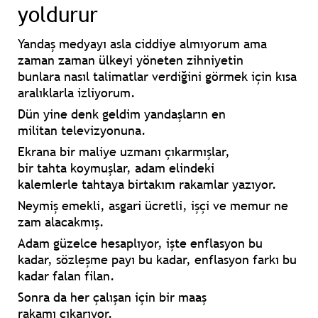
yoldurur
Yandaş medyayı asla
ciddiye almıyorum
ama
zaman zaman ülkeyi yöneten zihniyetin
bunlara
nasıl talimatlar verdiğini
görmek için kısa
aralıklarla izliyorum.
Dün yine denk geldim yandaşların
en
militan
televizyonuna.
Ekrana bir
maliye uzmanı
çıkarmışlar,
bir
tahta
koymuşlar, adam elindeki
kalemlerle
tahtaya birtakım rakamlar
yazıyor.
Neymiş
emekli, asgari ücretli, işçi ve memur
ne
zam alacakmış.
Adam güzelce
hesaplıyor
, işte
enflasyon
bu
kadar,
sözleşme payı
bu kadar,
enflasyon farkı
bu
kadar falan filan.
Sonra da her çalışan için
bir maaş
rakamı
çıkarıyor.