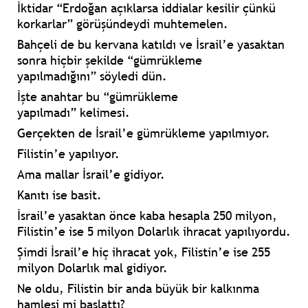
İktidar
“Erdoğan açıklarsa iddialar kesilir çünkü
korkarlar”
görüşündeydi muhtemelen.
Bahçeli
de bu kervana katıldı ve
İsrail’e
yasaktan
sonra hiçbir şekilde
“gümrükleme
yapılmadığını”
söyledi dün.
İşte anahtar bu
“gümrükleme
yapılmadı”
kelimesi.
Gerçekten de
İsrail’e gümrükleme
yapılmıyor.
Filistin’e
yapılıyor.
Ama mallar
İsrail’e
gidiyor.
Kanıtı ise basit.
İsrail’e yasaktan önce
kaba hesapla 250 milyon,
Filistin’e ise 5 milyon Dolarlık ihracat
yapılıyordu.
Şimdi
İsrail’e hiç ihracat yok, Filistin’e ise 255
milyon Dolarlık
mal gidiyor.
Ne oldu,
Filistin
bir anda büyük bir
kalkınma
hamlesi
mi başlattı?