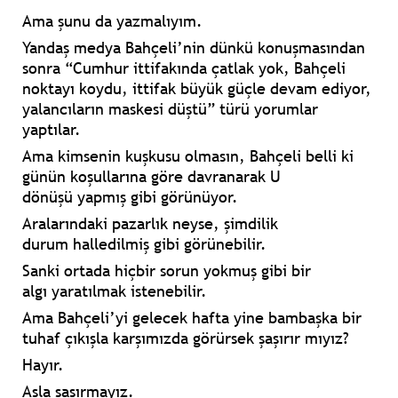
Ama şunu da yazmalıyım.
Yandaş medya
Bahçeli’nin
dünkü konuşmasından
sonra
“Cumhur ittifakında çatlak yok, Bahçeli
noktayı koydu, ittifak büyük güçle devam ediyor,
yalancıların maskesi düştü”
türü yorumlar
yaptılar.
Ama kimsenin
kuşkusu
olmasın,
Bahçeli
belli ki
günün koşullarına göre davranarak
U
dönüşü
yapmış gibi görünüyor.
Aralarındaki
pazarlık
neyse, şimdilik
durum
halledilmiş
gibi görünebilir.
Sanki ortada
hiçbir sorun yokmuş gibi bir
algı
yaratılmak istenebilir.
Ama
Bahçeli’yi
gelecek hafta yine
bambaşka bir
tuhaf çıkışla
karşımızda görürsek şaşırır mıyız?
Hayır.
Asla şaşırmayız.