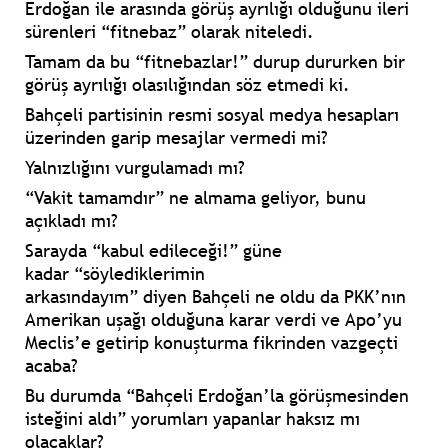
Erdoğan
ile arasında görüş ayrılığı olduğunu ileri
sürenleri
“fitnebaz”
olarak niteledi.
Tamam da bu
“fitnebazlar!”
durup dururken bir
görüş ayrılığı olasılığından söz etmedi ki.
Bahçeli
partisinin resmi sosyal medya hesapları
üzerinden
garip mesajlar
vermedi mi?
Yalnızlığını
vurgulamadı mı?
“Vakit tamamdır”
ne almama geliyor, bunu
açıkladı mı?
Sarayda
“kabul edileceği!”
güne
kadar
“söylediklerimin
arkasındayım”
diyen
Bahçeli
ne oldu da
PKK’nın
Amerikan uşağı olduğuna
karar verdi ve
Apo’yu
Meclis’e getirip konuşturma
fikrinden vazgeçti
acaba?
Bu durumda
“Bahçeli Erdoğan’la görüşmesinden
isteğini aldı”
yorumları yapanlar haksız mı
olacaklar?