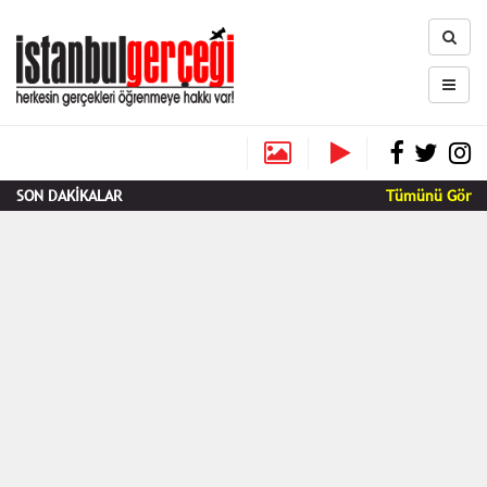
SON DAKİKALAR
Tümünü Gör