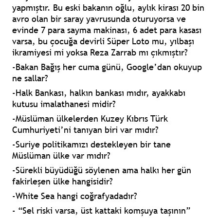
yapmıştır. Bu eski bakanın oğlu, aylık kirası 20 bin
avro olan bir saray yavrusunda oturuyorsa ve
evinde 7 para sayma makinası, 6 adet para kasası
varsa, bu çocuğa devirli Süper Loto mu, yılbaşı
ikramiyesi mi yoksa Reza Zarrab mı çıkmıştır?
-Bakan Bağış her cuma günü, Google’dan okuyup
ne sallar?
-Halk Bankası, halkın bankası mıdır, ayakkabı
kutusu imalathanesi midir?
-Müslüman ülkelerden Kuzey Kıbrıs Türk
Cumhuriyeti’ni tanıyan biri var mıdır?
-Suriye politikamızı destekleyen bir tane
Müslüman ülke var mıdır?
-Sürekli büyüdüğü söylenen ama halkı her gün
fakirleşen ülke hangisidir?
-White Sea hangi coğrafyadadır?
- “Sel riski varsa, üst kattaki komşuya taşının”