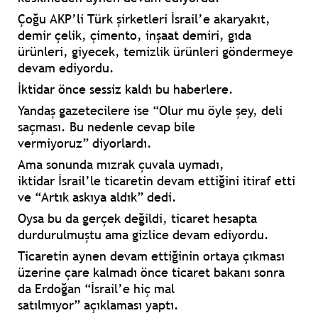
Çoğu
AKP’li Türk şirketleri
İsrail’e
akaryakıt,
demir çelik, çimento, inşaat demiri, gıda
ürünleri, giyecek, temizlik ürünleri
göndermeye
devam ediyordu.
İktidar önce
sessiz
kaldı bu haberlere.
Yandaş gazetecilere ise
“Olur mu öyle şey, deli
saçması. Bu nedenle cevap bile
vermiyoruz”
diyorlardı.
Ama sonunda
mızrak çuvala uymadı
,
iktidar
İsrail’le ticaretin devam ettiğini
itiraf etti
ve
“Artık askıya aldık”
dedi.
Oysa bu da gerçek değildi,
ticaret
hesapta
durdurulmuştu ama
gizlice
devam ediyordu.
Ticaretin aynen devam ettiğinin ortaya çıkması
üzerine
çare
kalmadı önce ticaret bakanı sonra
da
Erdoğan “İsrail’e hiç mal
satılmıyor”
açıklaması yaptı.