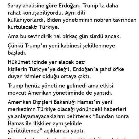
Saray ahalisine
göre
Erdoğan, Trump’la
daha
rahat konuşabiliyordu. Aynı dili
kullanıyorlardı,
Biden
yönetiminin
nobran
tavrından
kurtulacaktı Türkiye.
Ama bu
sevindirik
hal
birkaç gün sürdü ancak.
Çünkü
Trump’ın yeni kabinesi
şekillenmeye
başladı.
Hükümet içinde yer alacak bazı
kişilerin
Türkiye’ye değil, Erdoğan’a şahsi öfke
duyan
isimler olduğu ortaya çıktı.
Trump
henüz yönetime gelmedi ama etkisi
mevcut
Amerikan yönetiminde
de yansıdı.
Amerikan Dışişleri Bakanlığı
Hamas’ın
yeni
merkezinin
Türkiye
olacağı yönündeki haberleri
yalanlayamayacaklarını belirterek
“Bundan sonra
Hamas ile ilişkiler aynı şekilde
yürütülemez”
açıklaması yaptı.