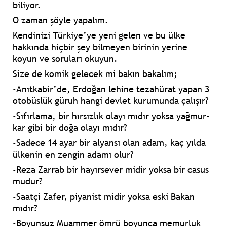
biliyor.
O zaman şöyle yapalım.
Kendinizi
Türkiye’ye yeni gelen ve bu ülke
hakkında hiçbir şey bilmeyen birinin yerine
koyun
ve soruları okuyun.
Size de
komik
gelecek mi bakın bakalım;
-Anıtkabir’de, Erdoğan lehine tezahürat yapan 3
otobüslük güruh hangi devlet kurumunda çalışır?
-Sıfırlama, bir hırsızlık olayı mıdır yoksa yağmur-
kar gibi bir doğa olayı mıdır?
-Sadece 14 ayar bir alyansı olan adam, kaç yılda
ülkenin en zengin adamı olur?
-Reza Zarrab bir hayırsever midir yoksa bir casus
mudur?
-Saatçi Zafer, piyanist midir yoksa eski Bakan
mıdır?
-Boyunsuz Muammer ömrü boyunca memurluk