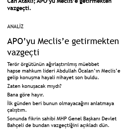
Can Ataklı; APO’yu Meclis’e getirmekten
vazgeçti.
ANALİZ
APO’yu Meclis’e getirmekten
vazgeçti
Terör örgütünün
ağırlaştırılmış müebbet
hapse
mahkum lideri
Abdullah Öcalan’ın
Meclis’e
gelip konuşma hayali nihayet son buldu.
Zaten konuşacak mıydı?
Bana göre hayır.
İlk günden beri
bunun olmayacağını
anlatmaya
çalıştım.
Sonunda
fikrin sahibi MHP Genel Başkanı Devlet
Bahçeli
de bundan vazgeçtiğini açıkladı dün.