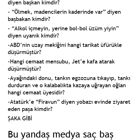
diyen başkan kimdir?
- “Ölmek, madencilerin kaderinde var” diyen
başbakan kimdir?
- “Alkol içmeyin, yerine bol-bol üzüm yiyin”
diyen uyanık kimdir?
-ABD’nin uzay mekiğini hangi tarikat üfürükle
düşürmüştür?
-Hangi cemaat mensubu, Jet’e kafa atarak
düşürmüştür?
-Ayağındaki donu, tankın egzozuna tıkayıp, tankı
durduran ve o kalabalıkta kazaya uğrayan oğlan
hangi cemaat üyesidir?
-Atatürk’e “Firavun” diyen yobazı evinde ziyaret
eden paşa kimdir?
ŞAKA GİBİ
Bu yandaş medya saç baş