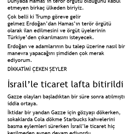
Dünyada
Hamas’ın
terör örgütü olduğunu kabul
etmeyen birkaç ülkeden biriyiz.
Çok belli ki
Trump
göreve gelir
gelmez
Erdoğan’dan
Hamas’ın
terör örgütü
olarak ilan edilmesini ve örgüt üyelerinin
Türkiye’den çıkarılmasını isteyecek.
Erdoğan
ve adamlarının bu talep üzerine nasıl bir
manevra yapacağını şimdiden çok merak
ediyorum.
DİKKATİMİ ÇEKEN ŞEYLER
İsrail’le ticaret lafta bitirildi
Gazze olayları başladıktan bir süre sonra atılmıştı
iddia ortaya.
İktidar bir yandan
Gazze
için gözyaşı dökerken,
sokaklarda
Cola dökme Starbucks kahvelerini
basma eylemleri sürerken
İsrail’le ticaret hiç
kesilmeden aynen devam ediyordu.