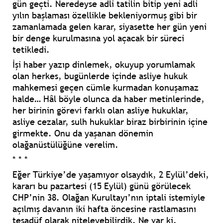
gün geçti. Neredeyse adli tatilin bitip yeni adli
yılın başlaması özellikle bekleniyormuş gibi bir
zamanlamada gelen karar, siyasette her gün yeni
bir denge kurulmasına yol açacak bir süreci
tetikledi.
İşi haber yazıp dinlemek, okuyup yorumlamak
olan herkes, bugünlerde içinde asliye hukuk
mahkemesi geçen cümle kurmadan konuşamaz
halde… Hâl böyle olunca da haber metinlerinde,
her birinin görevi farklı olan asliye hukuklar,
asliye cezalar, sulh hukuklar biraz birbirinin içine
girmekte. Onu da yaşanan dönemin
olağanüstülüğüne verelim.
* * *
Eğer Türkiye’de yaşamıyor olsaydık, 2 Eylül’deki,
kararı bu pazartesi (15 Eylül) günü görülecek
CHP’nin 38. Olağan Kurultayı’nın iptali istemiyle
açılmış davanın iki hafta öncesine rastlamasını
tesadüf olarak niteleyebilirdik. Ne var ki,