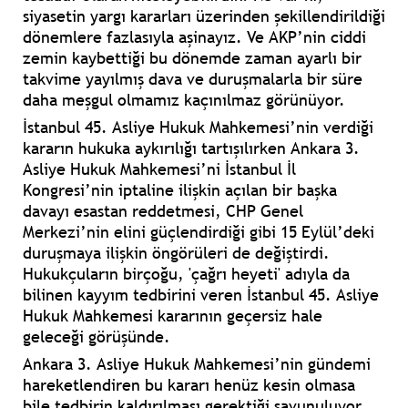
siyasetin yargı kararları üzerinden şekillendirildiği
dönemlere fazlasıyla aşinayız. Ve AKP’nin ciddi
zemin kaybettiği bu dönemde zaman ayarlı bir
takvime yayılmış dava ve duruşmalarla bir süre
daha meşgul olmamız kaçınılmaz görünüyor.
İstanbul 45. Asliye Hukuk Mahkemesi’nin verdiği
kararın hukuka aykırılığı tartışılırken Ankara 3.
Asliye Hukuk Mahkemesi’ni İstanbul İl
Kongresi’nin iptaline ilişkin açılan bir başka
davayı esastan reddetmesi, CHP Genel
Merkezi’nin elini güçlendirdiği gibi 15 Eylül’deki
duruşmaya ilişkin öngörüleri de değiştirdi.
Hukukçuların birçoğu, 'çağrı heyeti' adıyla da
bilinen kayyım tedbirini veren İstanbul 45. Asliye
Hukuk Mahkemesi kararının geçersiz hale
geleceği görüşünde.
Ankara 3. Asliye Hukuk Mahkemesi’nin gündemi
hareketlendiren bu kararı henüz kesin olmasa
bile tedbirin kaldırılması gerektiği savunuluyor.