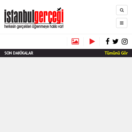
SON DAKİKALAR
Tümünü Gör