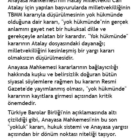
Anayasa Mahkemesi'nin Hatay Milletvekili Can
Atalay için yapılan başvurularda milletvekilliğinin
TBMM kararıyla düşürülmesinin yok hükmünde
olduğuna dair kararı, "yok hükmünde"nin gerçek
anlamını gayet net bir hukuksal dille ve
gerekçeyle anlatan bir karardır. "Yok hükmünde"
kararının Atalay dosyasındaki dayanağı;
milletvekilliğini kesinleşmiş bir yargı kararı
olmaksızın düşürülmesidir.
Anayasa Mahkemesi kararlarının bağlayıcılığı
hakkında kuşku ve belirsizlik doğuran bütün
siyasal söylemlere rağmen bu kararın Resmi
Gazete'de yayımlanmış olması, "yok hükmünde"
kararının kayıtlara girmesi açısından kritik
önemdedir.
Türkiye Barolar Birliği'nin açıklamasında altı
çizildiği gibi, Anayasa Mahkemesi'nin bu son
"yokluk" kararı, hukuk sistemi ve Anayasa yargısı
açısından bir dönüm noktası niteliği taşıyor.