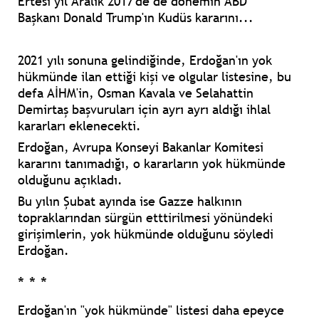
Ertesi yıl Aralık 2017'de de dönemin ABD
Başkanı
Donald Trump
'ın Kudüs kararını...
2021 yılı sonuna gelindiğinde, Erdoğan'ın yok
hükmünde ilan ettiği kişi ve olgular listesine, bu
defa AİHM'in,
Osman Kavala
ve
Selahattin
Demirtaş
başvuruları için ayrı ayrı aldığı ihlal
kararları eklenecekti.
Erdoğan, Avrupa Konseyi Bakanlar Komitesi
kararını tanımadığı, o kararların yok hükmünde
olduğunu açıkladı.
Bu yılın Şubat ayında ise Gazze halkının
topraklarından sürgün etttirilmesi yönündeki
girişimlerin, yok hükmünde olduğunu söyledi
Erdoğan.
* * *
Erdoğan'ın "yok hükmünde" listesi daha epeyce