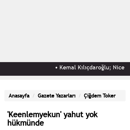
•
Kemal Kılıçdaroğlu; Nice ağırl
Anasayfa
Gazete Yazarları
Çiğdem Toker
'Keenlemyekun' yahut yok
hükmünde