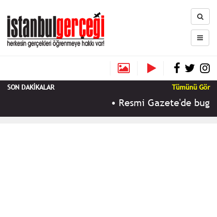
SON DAKİKALAR
Tümünü Gör
•
Resmi Gazete'de bugün (