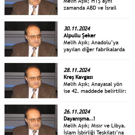
bayraktarlığını yapar.
Melih Aşık; HTŞ aynı
zamanda ABD ve İsrail
adına savaşan bir silahlı
örgüt... Türkiye’nin hesabı
farklı olabilir. Ancak
30.11.2024
ABD’nin HTŞ’den istediği
Alpullu Şeker
kabaca, Suriye’de bir alan
Melih Aşık; Anadolu’ya
temizliği yapması,
yayılan diğer fabrikalarda
PYD/YPG’ye alan
da aynı düzen
açmasıdır.
öngörülmüştü. Yabancı
iktisatçılar bunlara
28.11.2024
“Atatürk tipi fabrika”
Kreş Kavgası
diyorlardı. Çünkü sadece
Melih Aşık; Anayasal yön
fabrika yapılmıyor, her
ise 42. maddede belirtilir:
fabrikanın o çevre için bir
“Eğitim ve öğretim,
uygarlık, sağlık, kültür
Atatürk ilkeleri ve
merkezi olmasına önem
inkılâpları doğrultusunda,
26.11.2024
veriliyordu.
çağdaş bilim ve eğitim
Dayanışma..!
esaslarına göre, devletin
Melih Aşık; Mısır ve Libya.
gözetim ve denetimi
İslam İşbirliği Teşkilatı’na