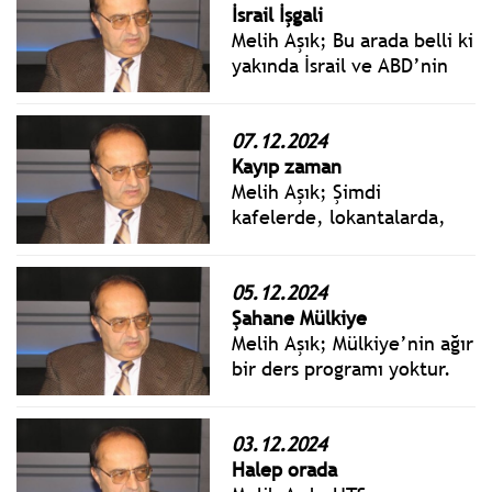
duman oldu. Şimdi saf saf
İsrail İşgali
HTŞ örgütünün Suriye’ye
Melih Aşık; Bu arada belli ki
özgürlük götürmesini
yakında İsrail ve ABD’nin
bekleyeceğiz!
YPG’ye desteğinin arttığı
gözlenecek, Türkiye yanlısı
SMO ile PYD /YPG
07.12.2024
arasındaki mücadele
Kayıp zaman
şiddetlenecek, bu
Melih Aşık; Şimdi
mücadele Türkiye’yi de
kafelerde, lokantalarda,
etkileyecektir.
alışveriş etmeye girdiğimiz
mağazalarda satıcıların
yüzlerini ve davranışlarını
05.12.2024
görünce ister istemez o
Şahane Mülkiye
eski günleri, işine saygılı
Melih Aşık; Mülkiye’nin ağır
çalışanları anımsıyorum.
bir ders programı yoktur.
Ancak öğrenciler, okulun
onurlu tarihinden gelen bir
ruhla sarılıp sarmalanır ve
03.12.2024
her daim vatan sevgisinin
Halep orada