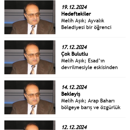
19.12.2024
Hedeftekiler
Melih Aşık; Ayvalık
Belediyesi bir öğrenci
lokantası açmıştı. Başkan
Mesut Ergin’in açıkladığına
göre, şimdi ikincisini
17.12.2024
açıyormuş. Üç çeşit yemek
Çok Bulutlu
ve meyve 30 liraymış.
Melih Aşık; Esad’ın
devrilmesiyle eskisinden
daha özgür bir ortam
beklentisi içine giren dinsel
ve etnik gruplar eskisini
14.12.2024
aratmayacak yeni bir baskı
Bekleyiş
ve dayatma düzenine razı
Melih Aşık; Arap Baharı
olur mu? Yoksa ülkeye
bölgeye barış ve özgürlük
kaos, kavga, gürültü mü
getirecekti. Afganistan’a
egemen olur?
özgürlük yerine şeriat gitti.
Irak ve Libya bölündü
12.12.2024