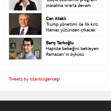
Çiğdem Toker
'Güçlü ekonomik program'
masalına ısrarla devam
Can Ataklı
Trump yönetimi ile ilk kriz
Hamas yüzünden çıkacak
Barış Terkoğlu
Hapiste bebeğini bekleyen
Ramazan’ın öyküsü
Tweets by istanbulgercegi