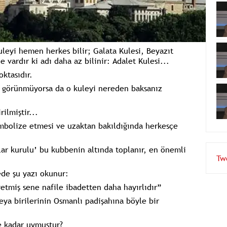
uleyi hemen herkes bilir; Galata Kulesi, Beyazıt
e vardır ki adı daha az bilinir: Adalet Kulesi...
ktasıdır.
an görünmüyorsa da o kuleyi nereden baksanız
ilmiştir...
embolize etmesi ve uzaktan bakıldığında herkesçe
ar kurulu’ bu kubbenin altında toplanır, en önemli
ede şu yazı okunur:
Tw
etmiş sene nafile ibadetten daha hayırlıdır”
eya birilerinin Osmanlı padişahına böyle bir
e kadar uymuştur?