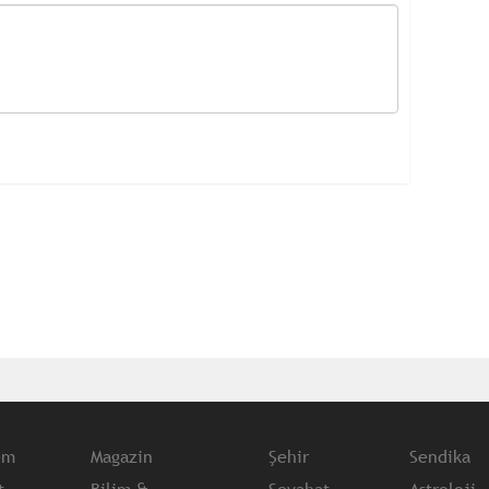
em
Magazin
Şehir
Sendika