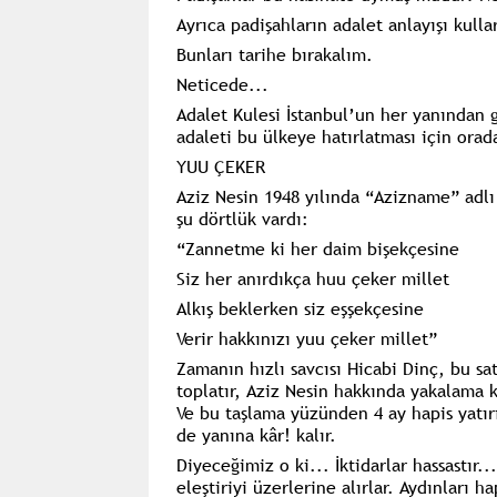
Ayrıca padişahların adalet anlayışı kull
Bunları tarihe bırakalım.
Neticede...
Adalet Kulesi İstanbul’un her yanından 
adaleti bu ülkeye hatırlatması için ora
YUU ÇEKER
Aziz Nesin 1948 yılında “Azizname” adlı 
şu dörtlük vardı:
“Zannetme ki her daim bişekçesine
Siz her anırdıkça huu çeker millet
Alkış beklerken siz eşşekçesine
Verir hakkınızı yuu çeker millet”
Zamanın hızlı savcısı Hicabi Dinç, bu sat
toplatır, Aziz Nesin hakkında yakalama ka
Ve bu taşlama yüzünden 4 ay hapis yatırı
de yanına kâr! kalır.
Diyeceğimiz o ki... İktidarlar hassastır.
eleştiriyi üzerlerine alırlar. Aydınları h