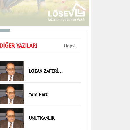
DİĞER YAZILARI
Hepsi
LOZAN ZAFERİ...
Yeni Parti
UNUTKANLIK