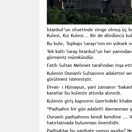
İstanbul’un siluetinde simge olmuş üç k
Kulesi, Kız Kulesi... Bir de dördüncü kul
Bu kule, Topkapı Sarayı’nın en yüksek no
Tek katlı Saray İstanbul’un her yanınd
görmeniz mümkündür.
Fatih Sultan Mehmet tarafından inşa ettir
Kulenin Osmanlı Sultanının adaletini s
görülmesi istenmiştir.
Divan- ı Hümayun, yani zamanın ‘bakanl
kararlar bu kulenin altında alınırdı.
Kulenin giriş kapısının üzerindeki kitab
“Padişahın bir gün adaletli davranması y
Osmanlı padişahının kendi kendine ... V
hatırlatmada bulunması önemlidir.
Padişahlar bu nasihate uymuş mudur? N