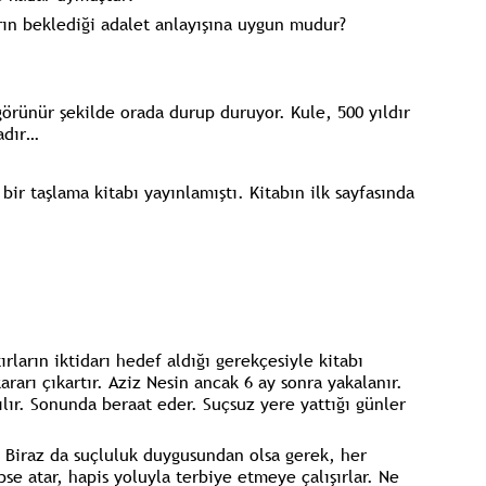
arın beklediği adalet anlayışına uygun mudur?
görünür şekilde orada durup duruyor. Kule, 500 yıldır
dadır…
bir taşlama kitabı yayınlamıştı. Kitabın ilk sayfasında
ırların iktidarı hedef aldığı gerekçesiyle kitabı
rarı çıkartır. Aziz Nesin ancak 6 ay sonra yakalanır.
lır. Sonunda beraat eder. Suçsuz yere yattığı günler
.. Biraz da suçluluk duygusundan olsa gerek, her
apse atar, hapis yoluyla terbiye etmeye çalışırlar. Ne