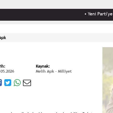
•
Yeni Parti'ye; kampa
Aşık
rih:
Kaynak:
.05.2026
Melih Aşık - Milliyet