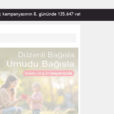
nyasının 8. gününde 135.647 vatandaş tarafından 292.903.