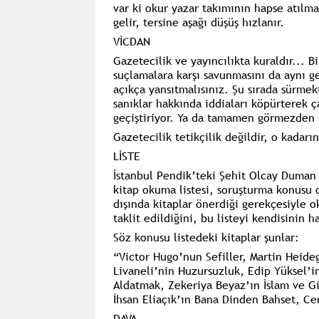
var ki okur yazar takımının hapse atılma
gelir, tersine aşağı düşüş hızlanır.
VİCDAN
Gazetecilik ve yayıncılıkta kuraldır... B
suçlamalara karşı savunmasını da aynı ge
açıkça yansıtmalısınız. Şu sırada sürmek
sanıklar hakkında iddiaları köpürterek ça
geçiştiriyor. Ya da tamamen görmezden 
Gazetecilik tetikçilik değildir, o kadar
LİSTE
İstanbul Pendik’teki Şehit Olcay Duman
kitap okuma listesi, soruşturma konusu o
dışında kitaplar önerdiği gerekçesiyle 
taklit edildiğini, bu listeyi kendisinin h
Söz konusu listedeki kitaplar şunlar:
“Victor Hugo’nun Sefiller, Martin Heideg
Livaneli’nin Huzursuzluk, Edip Yüksel’in
Aldatmak, Zekeriya Beyaz’ın İslam ve G
İhsan Eliaçık’ın Bana Dinden Bahset, Ce
DAVA