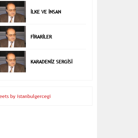
İLKE VE İNSAN
FİRARİLER
KARADENİZ SERGİSİ
eets by istanbulgercegi