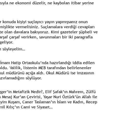
sıyla ne ekonomi düzelir, ne kaybolan itibar yerine
ir konuda kişiyi suçlayıcı yayın yapmışsanız onun
nişlikte vermelisiniz. Suçlamalara verdiği cevapları
te olan davalara bakıyoruz. Kimi gazeteler şüpheli ve
rşaf çarşaf verirken, savunmaları bir iki paragrafla
geliyor.
ını söyleyelim…
 İmam Hatip Ortaokulu’nda hazırlandığı iddia edilen
ldu. Valilik, listenin MEB tarafından belirlenenler
okul müdürünü açığa aldı. Okul Müdürü ise imzasının
azırlamadığını söylüyor.
ger’in Metafizik Nedir?, Elif Şafak’ın Mahrem, Zülfü
 Mesaj Kur’an Çevirisi, Yaşar Nuri Öztürk’ün Allah ile
iyim Kuşam, Caner Taslaman’ın İslam ve Kadın, Recep
mil Kılıç’ın Cami ve Siyaset…