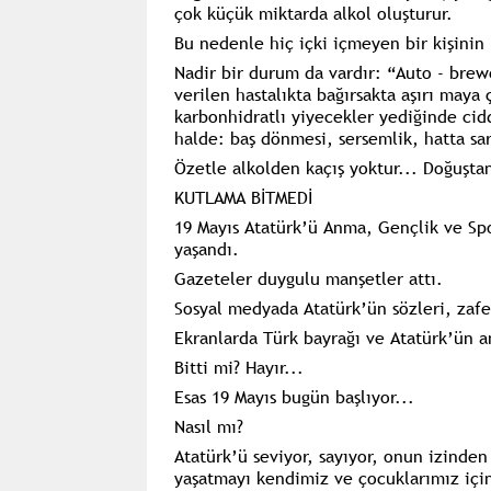
çok küçük miktarda alkol oluşturur.
Bu nedenle hiç içki içmeyen bir kişinin
Nadir bir durum da vardır: “Auto - brew
verilen hastalıkta bağırsakta aşırı maya 
karbonhidratlı yiyecekler yediğinde ciddi
halde: baş dönmesi, sersemlik, hatta sarh
Özetle alkolden kaçış yoktur... Doğuşta
KUTLAMA BİTMEDİ
19 Mayıs Atatürk’ü Anma, Gençlik ve Sp
yaşandı.
Gazeteler duygulu manşetler attı.
Sosyal medyada Atatürk’ün sözleri, zaferl
Ekranlarda Türk bayrağı ve Atatürk’ün an
Bitti mi? Hayır...
Esas 19 Mayıs bugün başlıyor...
Nasıl mı?
Atatürk’ü seviyor, sayıyor, onun izinde
yaşatmayı kendimiz ve çocuklarımız için