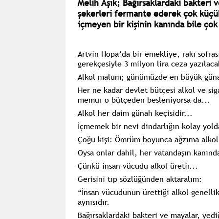
Melih Aşık; Bağırsaklardaki bakteri 
şekerleri fermante ederek çok küçük
içmeyen bir kişinin kanında bile çok
Artvin Hopa’da bir emekliye, rakı sofrası
gerekçesiyle 3 milyon lira ceza yazılaca
Alkol malum; günümüzde en büyük günahl
Her ne kadar devlet bütçesi alkol ve sig
memur o bütçeden besleniyorsa da...
Alkol her daim günah keçisidir...
İçmemek bir nevi dindarlığın kolay yolda
Çoğu kişi: Ömrüm boyunca ağzıma alkol
Oysa onlar dahil, her vatandaşın kanınd
Çünkü insan vücudu alkol üretir...
Gerisini tıp sözlüğünden aktaralım:
“İnsan vücudunun ürettiği alkol genellik
aynısıdır.
Bağırsaklardaki bakteri ve mayalar, yed