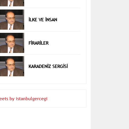
İLKE VE İNSAN
FİRARİLER
KARADENİZ SERGİSİ
eets by istanbulgercegi