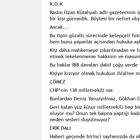
R.O.K
Rasim Ozan Kütahyalı adlı gazetecinin (g
bir kişi görmedik. Böylesi bir nefret obj
Ancak...
Bu tipin gözaltı sürecinde kelepçeli fo
hem bunu yayanlar açısından hukuka ayk
Kişi daha mahkemeye çıkarılmadan ve h
etmek lekelenmeme hakkının ve masumiye
Bu haklar İBB davaları dahil çoğu yerde i
Kişiye kızıyor olmak hukukun ihlaline 
ÇÖMEZ
CHP’nin 138 milletvekili var.
Bunlardan Deniz Yavuzyılmaz, Gökhan Gün
Geri kalan yüz küsur milletvekili hep bir
oluyor mu? Onun tek başına yaptığı kada
neden sesleri duyulmuyor?
ERİK DALI
Haberi geçende birinci sayfamızda da ok