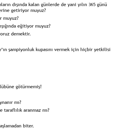
mların dışında kalan günlerde de yani yılın 365 günü
erine getiriyor muyuz?
or muyuz?
ışığında eğitiyor muyuz?
yoruz demektir.
’ın şampiyonluk kupasını vermek için hiçbir yetkilisi
ulübüne götürmemiş!
ynanır mı?
ve taraflılık aranmaz mı?
aşlamadan biter.