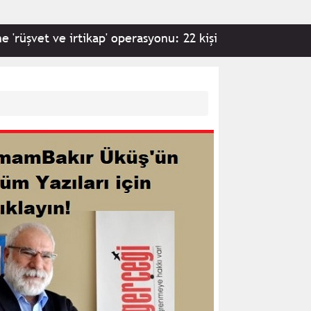
t ve irtikap' operasyonu: 22 kişi hakkında gözaltı kararı