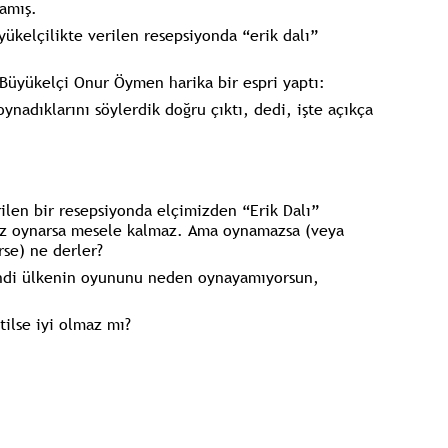
amış.
ükelçilikte verilen resepsiyonda “erik dalı”
üyükelçi Onur Öymen harika bir espri yaptı:
oynadıklarını söylerdik doğru çıktı, dedi, işte açıkça
rilen bir resepsiyonda elçimizden “Erik Dalı”
miz oynarsa mesele kalmaz. Ama oynamazsa (veya
se) ne derler?
endi ülkenin oyununu neden oynayamıyorsun,
tilse iyi olmaz mı?