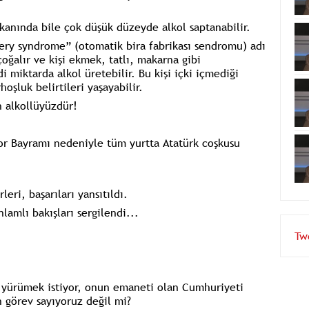
 kanında bile çok düşük düzeyde alkol saptanabilir.
ery syndrome” (otomatik bira fabrikası sendromu) adı
çoğalır ve kişi ekmek, tatlı, makarna gibi
 miktarda alkol üretebilir. Bu kişi içki içmediği
oşluk belirtileri yaşayabilir.
n alkollüyüzdür!
or Bayramı nedeniyle tüm yurtta Atatürk coşkusu
eri, başarıları yansıtıldı.
lamlı bakışları sergilendi...
Tw
n yürümek istiyor, onun emaneti olan Cumhuriyeti
 görev sayıyoruz değil mi?