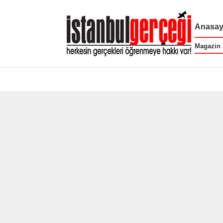
Anasay
Magazin