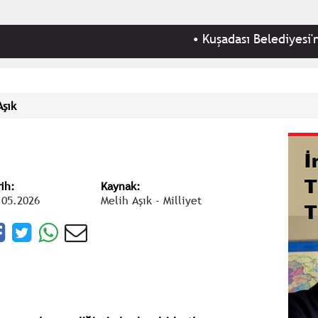
•
Kuşadası Belediyesi'ne 'rüşve
Aşık
rih:
Kaynak:
.05.2026
Melih Aşık - Milliyet