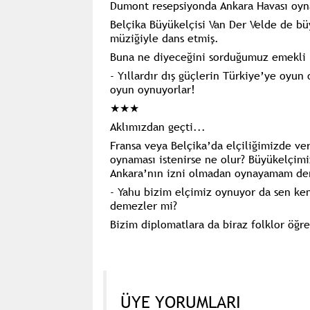
Dumont resepsiyonda Ankara Havası oyn
Belçika Büyükelçisi Van Der Velde de büy
müziğiyle dans etmiş.
Buna ne diyeceğini sorduğumuz emekli B
- Yıllardır dış güçlerin Türkiye’ye oyun 
oyun oynuyorlar!
★★★
Aklımızdan geçti...
Fransa veya Belçika’da elçiliğimizde ve
oynaması istenirse ne olur? Büyükelçi
Ankara’nın izni olmadan oynayamam der
- Yahu bizim elçimiz oynuyor da sen k
demezler mi?
Bizim diplomatlara da biraz folklor öğre
ÜYE YORUMLARI