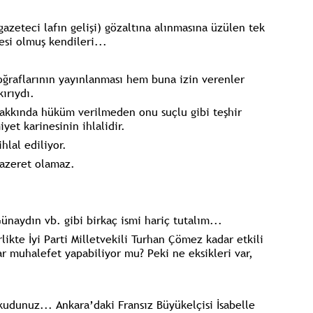
azeteci lafın gelişi) gözaltına alınmasına üzülen tek
esi olmuş kendileri...
toğraflarının yayınlanması hem buna izin verenler
ırıydı.
akkında hüküm verilmeden onu suçlu gibi teşhir
t karinesinin ihlalidir.
hlal ediliyor.
mazeret olamaz.
aydın vb. gibi birkaç ismi hariç tutalım...
likte İyi Parti Milletvekili Turhan Çömez kadar etkili
r muhalefet yapabiliyor mu? Peki ne eksikleri var,
udunuz... Ankara’daki Fransız Büyükelçisi İsabelle