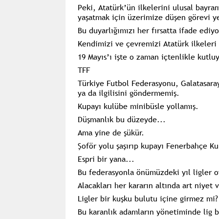
Peki, Atatürk’ün ilkelerini ulusal bayra
yaşatmak için üzerimize düşen görevi y
Bu duyarlığımızı her fırsatta ifade ediy
Kendimizi ve çevremizi Atatürk ilkeleri 
19 Mayıs’ı işte o zaman içtenlikle kutlu
TFF
Türkiye Futbol Federasyonu, Galatasaray
ya da ilgilisini göndermemiş.
Kupayı kulübe minibüsle yollamış.
Düşmanlık bu düzeyde...
Ama yine de şükür.
Şoför yolu şaşırıp kupayı Fenerbahçe K
Espri bir yana...
Bu federasyonla önümüzdeki yıl ligler o
Alacakları her kararın altında art niyet 
Ligler bir kuşku bulutu içine girmez mi?
Bu karanlık adamların yönetiminde lig b