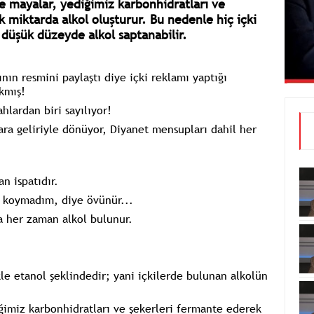
ve mayalar, yediğimiz karbonhidratları ve
 miktarda alkol oluşturur. Bu nedenle hiç içki
 düşük düzeyde alkol saptanabilir.
nın resmini paylaştı diye içki reklamı yaptığı
kmış!
ardan biri sayılıyor!
ara geliriyle dönüyor, Diyanet mensupları dahil her
n ispatıdır.
 koymadım, diye övünür...
a her zaman alkol bulunur.
le etanol şeklindedir; yani içkilerde bulunan alkolün
iğimiz karbonhidratları ve şekerleri fermante ederek