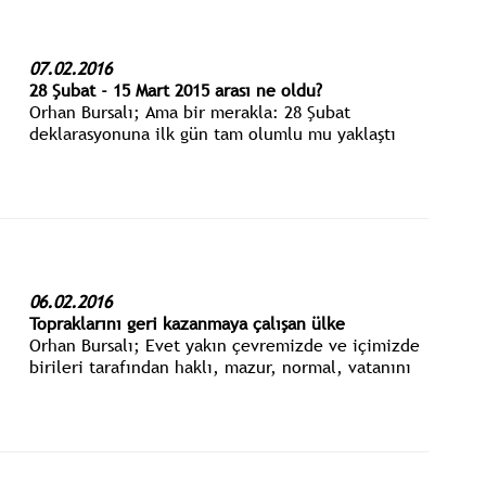
07.02.2016
28 Şubat - 15 Mart 2015 arası ne oldu?
Orhan Bursalı; Ama bir merakla: 28 Şubat
deklarasyonuna ilk gün tam olumlu mu yaklaştı
Cumhurbaşkanı, ne oldu, ne masayı tam devirdi?
06.02.2016
Topraklarını geri kazanmaya çalışan ülke
Orhan Bursalı; Evet yakın çevremizde ve içimizde
birileri tarafından haklı, mazur, normal, vatanını
kurtarıcı olarak görülen bir makine. Şüphesiz
savaşa övgü her durumda savaşın sürdürülmesine
teşviktir...