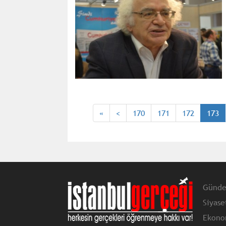
«
<
170
171
172
173
Günd
Siyase
Ekono