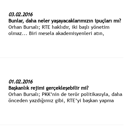
03.02.2016
Bunlar, daha neler yaşayacaklarımızın ipuçları mı?
Orhan Bursalı; RTE haklıdır, iki başlı yönetim
olmaz... Biri mesela akademisyenleri atın,
özgürlükleri bastırın, eleştirenleri içeri atın,
gazetecileri baskılayın. Doğan Medya’nın canına
okuyun... diyecek.
01.02.2016
Başkanlık rejimi gerçekleşebilir mi?
Orhan Bursalı; PKK’nin de terör politikasıyla, daha
önceden yazdığımız gibi, RTE’yi başkan yapma
olasılığı da var!