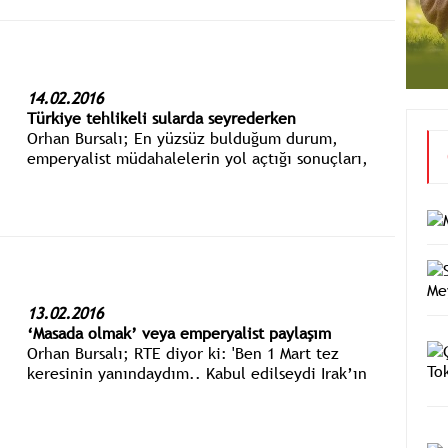
14.02.2016
Türkiye tehlikeli sularda seyrederken
Orhan Bursalı; En yüzsüz bulduğum durum,
emperyalist müdahalelerin yol açtığı sonuçları,
oldubitti olarak kabul edip üzerinde yorum
yapmaktır...
13.02.2016
‘Masada olmak’ veya emperyalist paylaşım
Orhan Bursalı; RTE diyor ki: 'Ben 1 Mart tez
keresinin yanındaydım.. Kabul edilseydi Irak’ın
durumu böyle olmazdı, Türkiye masada olacaktı...
Biz kendi arkadaşlarımızın yanlışının kurbanı
olduk.'