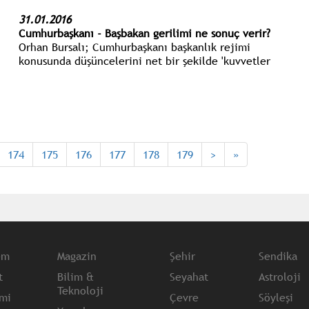
31.01.2016
Cumhurbaşkanı - Başbakan gerilimi ne sonuç verir?
Orhan Bursalı; Cumhurbaşkanı başkanlık rejimi
konusunda düşüncelerini net bir şekilde 'kuvvetler
birliği-uyumu' yönünde açıkladıktan ve bu yönde
bir kampanya başlattıktan sonra, şüphesiz ki
gözler Başbakan’a çevrilmiş durumda.
174
175
176
177
178
179
>
»
em
Magazin
Şehir
Sendika
t
Bilim &
Seyahat
Astroloji
Teknoloji
mi
Çevre
Söyleşi