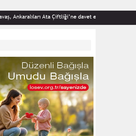
aralıları Ata Çiftliği’ne davet etti: Tüm hemşehrilerimi