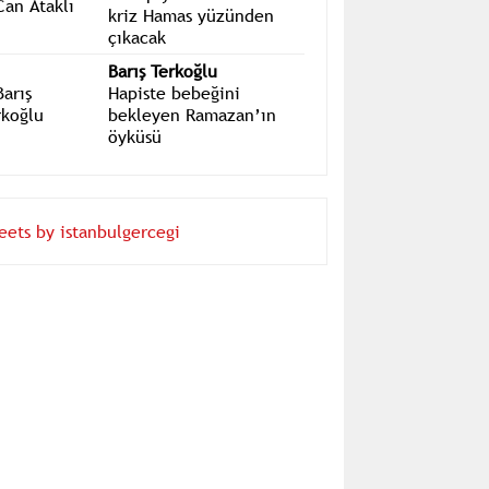
Can Ataklı
Trump yönetimi ile ilk
kriz Hamas yüzünden
çıkacak
Barış Terkoğlu
Hapiste bebeğini
bekleyen Ramazan’ın
öyküsü
eets by istanbulgercegi