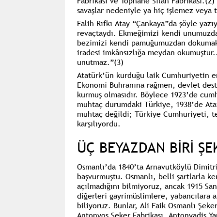
Fabrikası
ve
Tophane Silah Fabrikası.(2)
savaşlar nedeniyle ya hiç işlemez veya 
Falih Rıfkı Atay “Çankaya”da şöyle yazı
revaçtaydı. Ekmeğimizi kendi unumuzda
bezimizi kendi pamuğumuzdan dokumak..
iradesi imkânsızlığa meydan okumuştur...
unutmaz.”(3)
Atatürk’ün kurduğu laik Cumhuriyetin en
Ekonomi Buhranına rağmen, devlet desteğ
kurmuş olmasıdır. Böylece 1923’de cumh
muhtaç durumdaki Türkiye, 1938’de Atat
muhtaç değildi; Türkiye Cumhuriyeti, te
karşılıyordu.
ÜÇ BEYAZDAN BİRİ ŞE
Osmanlı’da 1840’ta
Arnavutköylü Dimitr
başvurmuştu. Osmanlı, belli şartlarla ke
açılmadığını bilmiyoruz, ancak
1915 San
diğerleri gayrimüslimlere, yabancılara a
biliyoruz. Bunlar, Ali Faik Osmanlı Şeke
Antonyos Şeker Fabrikası, Antonyadis Ya