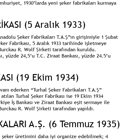
mhuriyet, 1930’larda yeni şeker fabrikaları kurmaya
KASI (5 Aralık 1933)
nadolu Şeker Fabrikaları T.A.Ş”
ın girişimiyle 1 Şubat
ker Fabrikası,
5 Aralık 1933 tarihinde işletmeye
Burckau R. Wolf Şirketi tarafından kuruldu.
sı, yüzde 24,5’u T.C. Ziraat Bankası, yüzde 24.5’u
ASI (19 Ekim 1934)
evam ederken “Turhal Şeker Fabrikaları T.A.Ş”
 atılan
Turhal Şeker Fabrikası
ise 19 Ekim 1934
kiye İş Bankası ve Ziraat Bankası eşit sermaye ile
urckau R. Wolf Şirketi tarafından yapıldı.
KALARI A.Ş. (6 Temmuz 1935)
 şeker üretimini daha iyi organize edebilmek; 4