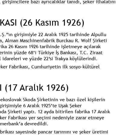
girişimcilere bazı ayrıcalıklar tanıdı, şeker ithalatını
KASI (26 Kasım 1926)
.Ş.”ın girişimiyle 22 Aralık 1925 tarihinde
Alpullu
ka, Alman Maschinenfabrik Burckau R. Wolf Şirketi
brika 26 Kasım 1926 tarihinde işletmeye açılarak
erinin yüzde 68’i Türkiye İş Bankası, T.C. Ziraat
l idareleri ve yüzde 22’si Trakya köylülerindi.
eker Fabrikası, Cumhuriyetin ilk sosyo-kültürel
 (17 Aralık 1926)
ekoslovak Skoda Şirketinin ve bazı özel kişilerin
girişimiyle 6 Aralık 1925’te
Uşak Şeker
da Şirketi yaptı. 12 ayda bitirilen fabrika 17 Aralık
eker Fabrikası yer seçimi nedeniyle zarar etmeye
ümerbank’a devredildi.
brikası sayesinde pancar tarımını ve şeker üretimi