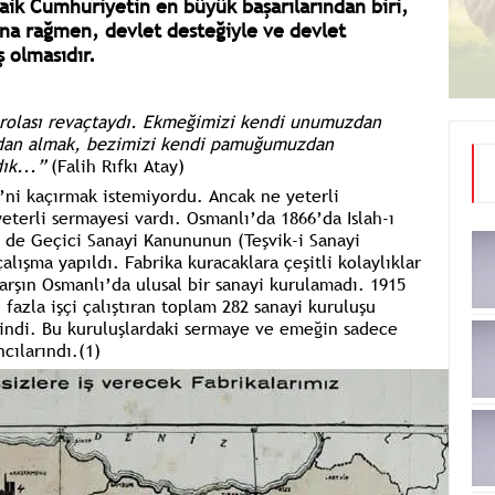
ik Cumhuriyetin en büyük başarılarından biri,
na rağmen, devlet desteğiyle ve devlet
ş olmasıdır.
arolası revaçtaydı. Ekmeğimizi kendi unumuzdan
zdan almak, bezimizi kendi pamuğumuzdan
ık...”
(Falih Rıfkı Atay)
’ni kaçırmak istemiyordu. Ancak ne yeterli
yeterli sermayesi vardı. Osmanlı’da 1866’da
Islah-ı
e de
Geçici Sanayi Kanununun
(Teşvik-i Sanayi
lışma yapıldı. Fabrika kuracaklara çeşitli kolaylıklar
arşın Osmanlı’da ulusal bir sanayi kurulamadı.
1915
fazla işçi çalıştıran toplam 282 sanayi kuruluşu
tindi. Bu kuruluşlardaki sermaye ve emeğin sadece
cılarındı.
(1)