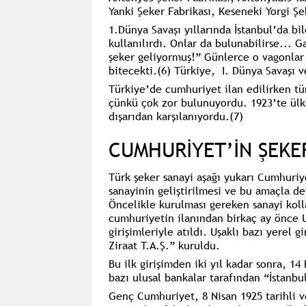
Yanki Şeker Fabrikası, Keseneki Yorgi Şe
1.Dünya Savaşı yıllarında İstanbul’da b
kullanılırdı. Onlar da bulunabilirse... 
şeker geliyormuş!” Günlerce o vagonlar 
bitecekti.
(6)
Türkiye, I. Dünya Savaşı ve 
Türkiye’de cumhuriyet ilan edilirken tü
çünkü çok zor bulunuyordu. 1923’te ülk
dışarıdan karşılanıyordu.
(7)
CUMHURİYET’İN ŞEKE
Türk şeker sanayi aşağı yukarı Cumhuriye
sanayinin geliştirilmesi ve bu amaçla dev
Öncelikle kurulması gereken sanayi koll
cumhuriyetin ilanından birkaç ay önce
girişimleriyle atıldı. Uşaklı bazı yerel g
Ziraat T.A.Ş.”
kuruldu.
Bu ilk girişimden iki yıl kadar sonra, 14
bazı ulusal bankalar tarafından
“İstanbu
Genç Cumhuriyet, 8 Nisan 1925 tarihli ve