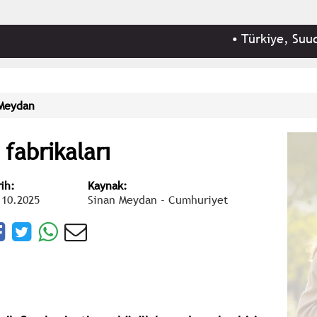
•
Türkiye, Suudi Arabista
Meydan
fabrikaları
rih:
Kaynak:
.10.2025
Sinan Meydan - Cumhuriyet