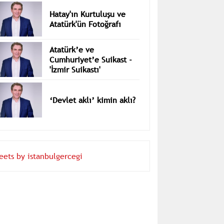
Dündaralp
Hatay'ın Kurtuluşu ve
Atatürk'ün Fotoğrafı
Atatürk’e ve
Cumhuriyet’e Suikast -
'İzmir Suikastı'
‘Devlet aklı’ kimin aklı?
eets by istanbulgercegi