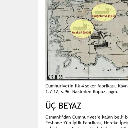
Cumhuriyetin ilk 4 şeker fabrikası. Kayn
1.7-12, s.96. Nakleden Kopuz. agm.
ÜÇ BEYAZ
Osmanlı’dan Cumhuriyet’e kalan belli baş
Feshane Yün İplik Fabrikası, Hereke İp