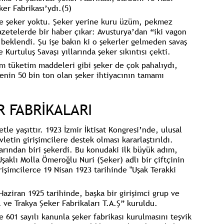
ker Fabrikası’ydı.
(5)
ile şeker yoktu. Şeker yerine kuru üzüm, pekmez
Gazetelerde bir haber çıkar: Avusturya’dan “iki vagon
beklendi. Şu işe bakın ki o şekerler gelmeden savaş
Kurtuluş Savaşı yıllarında şeker sıkıntısı çekti.
m tüketim maddeleri gibi şeker de çok pahalıydı,
enin 50 bin ton olan şeker ihtiyacının tamamı
R FABRİKALARI
tle yaşıttır.
1923 İzmir İktisat Kongresi’nde,
ulusal
letin girişimcilere destek olması kararlaştırıldı.
arından biri şekerdi. Bu konudaki ilk büyük adım,
Uşaklı Molla Ömeroğlu Nuri (Şeker)
adlı bir çiftçinin
irişimcilerce 19 Nisan 1923 tarihinde
"Uşak Terakki
 Haziran 1925 tarihinde, başka bir girişimci grup ve
l ve Trakya Şeker Fabrikaları T.A.Ş”
kuruldu.
 601 sayılı kanunla şeker fabrikası kurulmasını teşvik