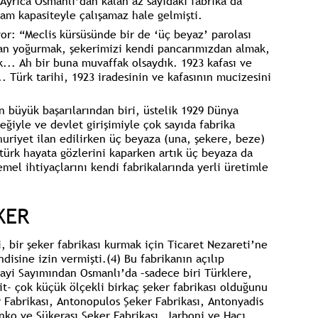
Ayrıca Osmanlı’dan kalan az sayıdaki fabrika da
tam kapasiteyle çalışamaz hale gelmişti.
yor:
“Meclis kürsüsünde bir de ‘üç beyaz’ parolası
n yoğurmak, şekerimizi kendi pancarımızdan almak,
. Ah bir buna muvaffak olsaydık. 1923 kafası ve
 Türk tarihi, 1923 iradesinin ve kafasının mucizesini
 büyük başarılarından biri, üstelik 1929 Dünya
iyle ve devlet girişimiyle çok sayıda fabrika
uriyet ilan edilirken üç beyaza (una, şekere, beze)
ürk hayata gözlerini kaparken artık üç beyaza da
mel ihtiyaçlarını kendi fabrikalarında yerli üretimle
KER
i,
bir şeker fabrikası kurmak için Ticaret Nezareti’ne
ndisine izin vermişti.
(4)
Bu fabrikanın açılıp
ayi Sayımından
Osmanlı’da –sadece biri Türklere,
it- çok küçük ölçekli birkaç şeker fabrikası olduğunu
r Fabrikası, Antonopulos Şeker Fabrikası, Antonyadis
nko ve Şükerası Şeker Fabrikası, Jarboni ve Hacı