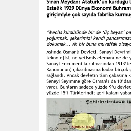
Sinan Meydan: Atatürk’ün kurduğu la
üstelik 1929 Dünya Ekonomi Buhranı
girişimiyle çok sayıda fabrika kurmu
“Meclis kürsüsünde bir de ‘üç beyaz’ p
yoğurmak, şekerimizi kendi pancarımı
dokumak... Ah bir buna muvaffak olsayd
Aslında Osmanlı Devleti, Sanayi Devrimi
teknolojisi, ne yetişmiş elemanı ne de 
Sanayi Encümeni
kurulmasından 1913’t
Kanununun) çıkarılmasına kadar birçok ça
sağlandı. Ancak devletin tüm çabasına k
Sanayi Sayımına göre
Osmanlı’da 10’dan 
vardı. Bunların sadece yüzde 9’u devle
yüzde 15’i Türklerindi; geri kalanı yaban