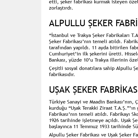
etti, şeker fabrikası kurmak isteyen özel 
zorlaştırdı.
ALPULLU ŞEKER FABRİ
“İstanbul ve Trakya Şeker Fabrikaları T.A
Şeker Fabrikası’nın
temeli atıldı. Fabri
tarafından yapıldı. 11 ayda bitirilen fa
Cumhuriyet’in ilk şekerini üretti. Hissel
Bankası, yüzde 10’u Trakya illerinin öze
Çeşitli sosyal donatılara sahip Alpullu Ş
fabrikasıdır.
UŞAK ŞEKER FABRİKASI
Türkiye Sanayi ve Maadin Bankası’nın, Ç
kurduğu “Uşak Terakki Ziraat T.A.Ş.”’ın 
Fabrikası’nın
temeli atıldı. Fabrikayı Sko
1926 tarihinde işletmeye açıldı. Uşak Ş
başlayınca 11 Temmuz 1933 tarihinde S
Alpullu Şeker Fabrikası ve Uşak Şeker Fa