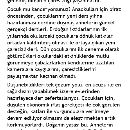
gelinmiş olmanın çaresizliği yaşanmazdı.
Çocuk mu kandırıyorsunuz? Anaokulları için biraz
öncesinden, çocuklarının yeni ders yılına
hazırlanması derdine düşmüş annelerin güncel
gerçekçi dertleri, Erdoğan iktidarlarının ilk
yıllarında okulardaki çocuklara dönük katkılar
ortadan kaldırılmış olması ile ortaya çıkan yeni
çaresizlikleri. Dün çocuklarını ilk deneme olarak
götürdükleri okullardaki etkinliklerde mutlu
görünmeye çabalarlarken kendilerine uzatılan
kameralara kaygılarını, çaresizliklerini
paylaşmaktan kaçınan olmadı.
Düşünebildikleri tek çözüm yolu, en ucuzu ile en
sağlıklısını yapabilmek üzere evlerinden
hazırlayacakları sefertaslarıydı. Çocukları için,
düşülen ekonomik iflas gerekçesi ile çok görülen
desteğin, katları ile vurgunculara verilmeye
devam ediliyor olmasını da eleştirmekten artık
korkmuyorlardı. Doğanın yasası bu. Annelerin