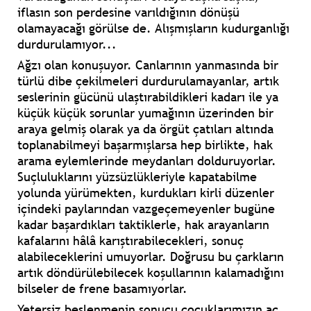
iflasın son perdesine varıldığının dönüşü
olamayacağı görülse de. Alışmışların kudurganlığı
durdurulamıyor...
Ağzı olan konuşuyor. Canlarının yanmasında bir
türlü dibe çekilmeleri durdurulamayanlar, artık
seslerinin gücünü ulaştırabildikleri kadarı ile ya
küçük küçük sorunlar yumağının üzerinden bir
araya gelmiş olarak ya da örgüt çatıları altında
toplanabilmeyi başarmışlarsa hep birlikte, hak
arama eylemlerinde meydanları dolduruyorlar.
Suçluluklarını yüzsüzlükleriyle kapatabilme
yolunda yürümekten, kurdukları kirli düzenler
içindeki paylarından vazgeçemeyenler bugüne
kadar başardıkları taktiklerle, hak arayanların
kafalarını hâlâ karıştırabilecekleri, sonuç
alabileceklerini umuyorlar. Doğrusu bu çarkların
artık döndürülebilecek koşullarının kalamadığını
bilseler de frene basamıyorlar.
Yetersiz beslenmenin sonucu çocuklarımızın aç