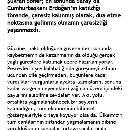
Şükran Soner; En sonunda Saray’da
Cumhurbaşkanı Erdoğan’ın katıldığı
törende, çaresiz kalınmış olarak, dua etme
noktasına gelinmiş olmanın çaresizliği
yaşanmazdı.
Gücüne, haklı olduğuna güvenenler, sonunda
kaybetmenin de kazanmanın da olduğu gerçek
yağlı güreşlere katılmak üzere hazırlanıyorlar.
Peşrevlerin şov kalabalığında güreşmeyi aklının
ucundan bile geçirmeden, bugünlere kadar
vurdukları vurgunlarla ayakta kalmışların, sonuna
kadar vazgeçemeyecekleri yağma düzeni içindeki
paylarını alabilme sevdaları var. Akıl yolu,
ortalıkta yağmalanabilecek bir şeylerin
kalmadığını, tüm ekonominin bilimsel
göstergeleriyle ortaya koyuyor olsa da. Ülkemizin
tüm canlılarının sırtından yağmalamanın dibine
vurulduğunun sonuçları ortaya saçıla saçıla,