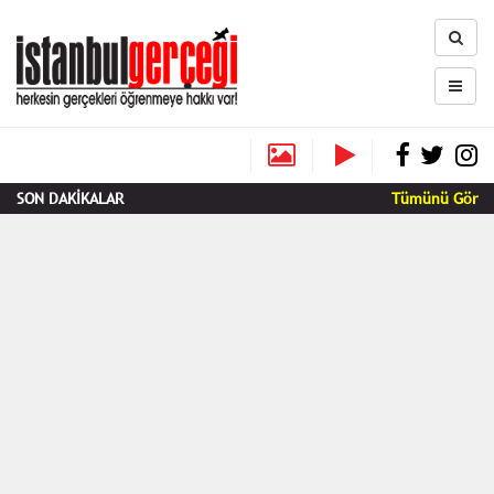
SON DAKİKALAR
Tümünü Gör