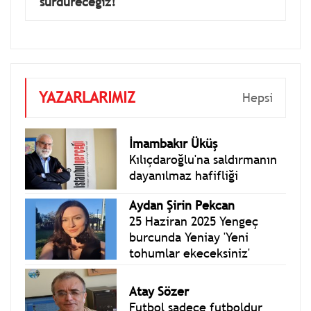
sürdüreceğiz!
YAZARLARIMIZ
Hepsi
İmambakır Üküş
Kılıçdaroğlu'na saldırmanın
dayanılmaz hafifliği
Aydan Şirin Pekcan
25 Haziran 2025 Yengeç
burcunda Yeniay 'Yeni
tohumlar ekeceksiniz'
Atay Sözer
Futbol sadece futboldur