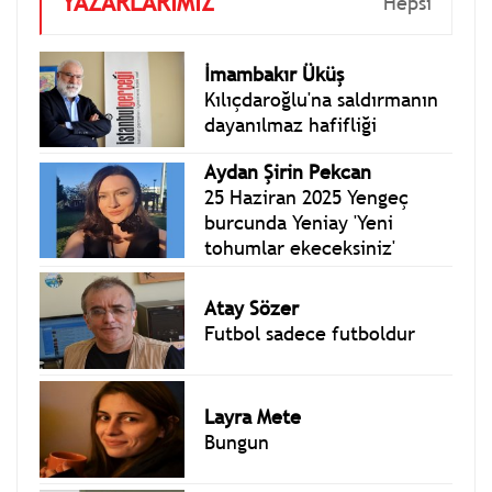
YAZARLARIMIZ
Hepsi
İmambakır Üküş
Kılıçdaroğlu'na saldırmanın
dayanılmaz hafifliği
Aydan Şirin Pekcan
25 Haziran 2025 Yengeç
burcunda Yeniay 'Yeni
tohumlar ekeceksiniz'
Atay Sözer
Futbol sadece futboldur
Layra Mete
Bungun