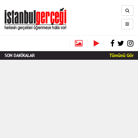
SON DAKİKALAR
Tümünü Gör