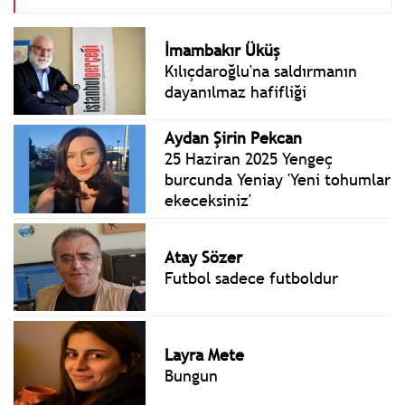
İmambakır Üküş
Kılıçdaroğlu'na saldırmanın
dayanılmaz hafifliği
Aydan Şirin Pekcan
25 Haziran 2025 Yengeç
burcunda Yeniay 'Yeni tohumlar
ekeceksiniz'
Atay Sözer
Futbol sadece futboldur
Layra Mete
Bungun