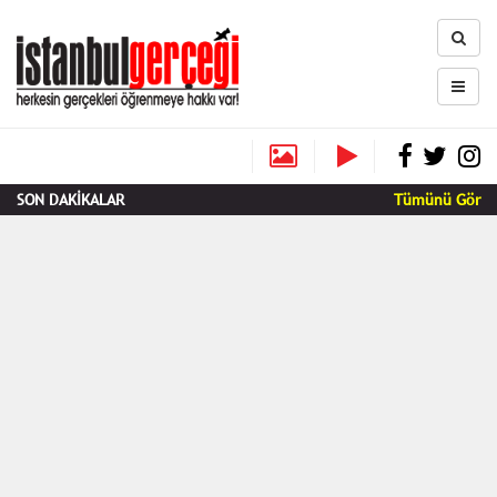
SON DAKİKALAR
Tümünü Gör