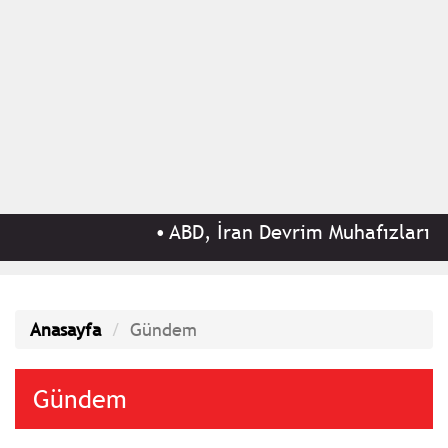
•
ABD, İran Devrim Muhafızları ile ba
Anasayfa
Gündem
Gündem