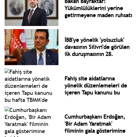
Bakan Bayraktar:
Yükümlülüklerini yerine
getirmeyene maden ruhsatı
yok
İBB'ye yönelik 'yolsuzluk'
davasının Silivri'de görülen
ilk duruşmasının 28.
oturumu görüldü
Fahiş site aidatlarına
yönelik düzenlemeleri de
içeren Tapu kanunu bu
hafta TBMM'de
Cumhurbaşkanı Erdoğan,
'Bir Adam Yaratmak'
filminin gala gösterimine