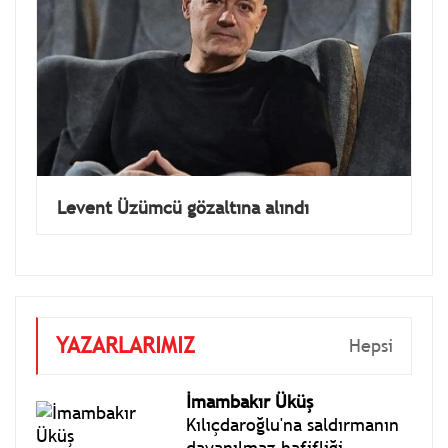
Levent Üzümcü gözaltına alındı
YAZARLARIMIZ
Hepsi
İmambakır Üküş