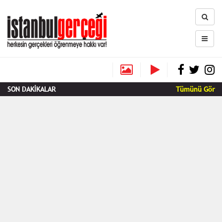
SON DAKİKALAR
Tümünü Gör