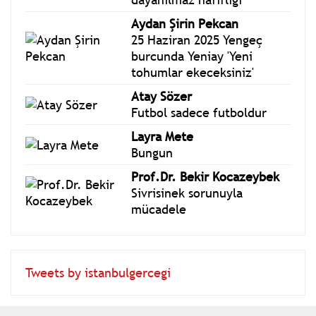
Kılıçdaroğlu'na saldırmanın
dayanılmaz hafifliği
Aydan Şirin Pekcan
25 Haziran 2025 Yengeç
burcunda Yeniay 'Yeni
tohumlar ekeceksiniz'
Atay Sözer
Futbol sadece futboldur
Layra Mete
Bungun
Prof.Dr. Bekir Kocazeybek
Sivrisinek sorunuyla
mücadele
Tweets by istanbulgercegi