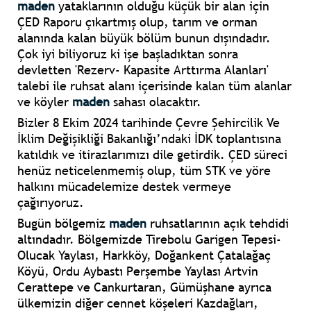
maden
yataklarının olduğu küçük bir alan için
ÇED Raporu çıkartmış olup, tarım ve orman
alanında kalan büyük bölüm bunun dışındadır.
Çok iyi biliyoruz ki işe başladıktan sonra
devletten 'Rezerv- Kapasite Arttırma Alanları'
talebi ile ruhsat alanı içerisinde kalan tüm alanlar
ve köyler
maden
sahası olacaktır.
Bizler 8 Ekim 2024 tarihinde Çevre Şehircilik Ve
İklim Değişikliği Bakanlığı’ndaki İDK toplantısına
katıldık ve itirazlarımızı dile getirdik. ÇED süreci
henüz neticelenmemiş olup, tüm STK ve yöre
halkını mücadelemize destek vermeye
çağırıyoruz.
Bugün bölgemiz
maden
ruhsatlarının açık tehdidi
altındadır. Bölgemizde Tirebolu Garigen Tepesi-
Olucak Yaylası, Harkköy, Doğankent Çatalağaç
Köyü, Ordu Aybastı Perşembe Yaylası Artvin
Cerattepe ve Cankurtaran, Gümüşhane ayrıca
ülkemizin diğer cennet köşeleri Kazdağları,