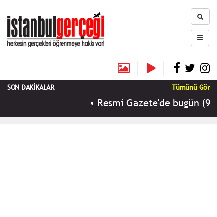
SON DAKİKALAR
Tümünü Gör
•
Resmi Gazete'de bugün (9 Ağus