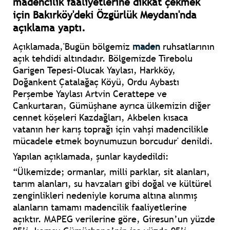
madencilik faaliyetlerine dikkat çekmek
için Bakırköy'deki Özgürlük Meydanı'nda
açıklama yaptı.
Açıklamada,'Bugün bölgemiz
maden
ruhsatlarının
açık tehdidi altındadır. Bölgemizde Tirebolu
Garigen Tepesi-Olucak Yaylası, Harkköy,
Doğankent Çatalağaç Köyü, Ordu Aybastı
Perşembe Yaylası Artvin Cerattepe ve
Cankurtaran, Gümüşhane ayrıca ülkemizin diğer
cennet köşeleri Kazdağları, Akbelen kısaca
vatanın her karış toprağı için vahşi madencilikle
mücadele etmek boynumuzun borcudur' denildi.
Yapılan açıklamada, şunlar kaydedildi:
“Ülkemizde; ormanlar, milli parklar, sit alanları,
tarım alanları, su havzaları gibi doğal ve kültürel
zenginlikleri nedeniyle koruma altına alınmış
alanların tamamı madencilik faaliyetlerine
açıktır. MAPEG verilerine göre, Giresun’un yüzde