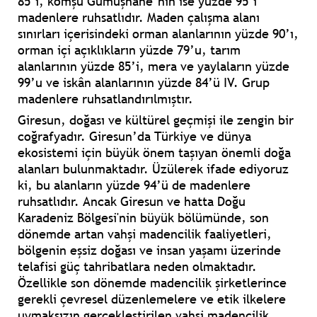
85’i, komşu Gümüşhane’nin ise yüzde 95’i
madenlere ruhsatlıdır. Maden çalışma alanı
sınırları içerisindeki orman alanlarının yüzde 90’ı,
orman içi açıklıkların yüzde 79’u, tarım
alanlarının yüzde 85’i, mera ve yaylaların yüzde
99’u ve iskân alanlarının yüzde 84’ü IV. Grup
madenlere ruhsatlandırılmıştır.
Giresun, doğası ve kültürel geçmişi ile zengin bir
coğrafyadır. Giresun’da Türkiye ve dünya
ekosistemi için büyük önem taşıyan önemli doğa
alanları bulunmaktadır. Üzülerek ifade ediyoruz
ki, bu alanların yüzde 94’ü de madenlere
ruhsatlıdır. Ancak Giresun ve hatta Doğu
Karadeniz Bölgesi'nin büyük bölümünde, son
dönemde artan vahşi madencilik faaliyetleri,
bölgenin eşsiz doğası ve insan yaşamı üzerinde
telafisi güç tahribatlara neden olmaktadır.
Özellikle son dönemde madencilik şirketlerince
gerekli çevresel düzenlemelere ve etik ilkelere
uymaksızın gerçekleştirilen vahşi madencilik