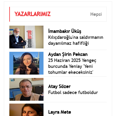
YAZARLARIMIZ
Hepsi
İmambakır Üküş
Kılıçdaroğlu'na saldırmanın
dayanılmaz hafifliği
Aydan Şirin Pekcan
25 Haziran 2025 Yengeç
burcunda Yeniay 'Yeni
tohumlar ekeceksiniz'
Atay Sözer
Futbol sadece futboldur
Layra Mete