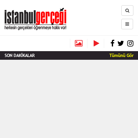
SON DAKİKALAR
Tümünü Gör