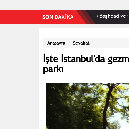
m Muhafızları ile bağlantılı Fly Baghdad ve iki uçağa yöne
Anasayfa
Seyahat
İşte İstanbul'da gez
parkı