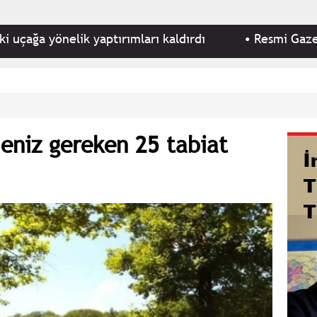
lik yaptırımları kaldırdı
•
Resmi Gazete'de bugün
meniz gereken 25 tabiat