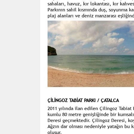
sahaları, havuz, kır lokantası, kır kahv
Parkının sahil kısmında duş, soyunma ka
plaj alanları ve deniz manzarası eşliği
ÇİLİNGOZ TABİAT PARKI / ÇATALCA
2011 yılında ilan edilen Çilingoz Tabiat 
kumlu 80 metre genişliğinde bir kumsalı
Deresi geçmektedir. Çilingoz Deresi, koy
Ağzın dar olması nedeniyle yatağın bu k
oluşur.