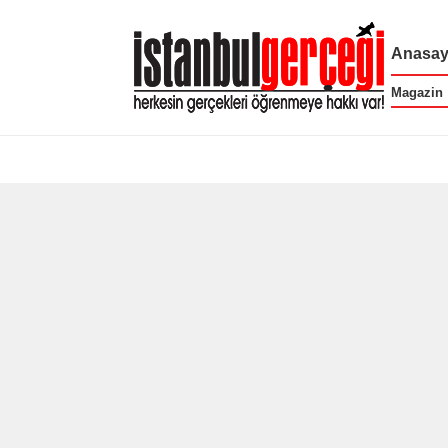
Anasay
Magazin