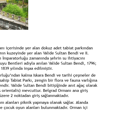
anı içerisinde yer alan dokuz adet tabiat parkından
anın kuzeyinde yer alan Valide Sultan Bendi ve II.
İmparatorluğu zamanında şehrin su ihtiyacını
uyu Bentleri adıyla anılan Valide Sultan Bendi, 1796;
1839 yılında inşaa edilmiştir.
orluğu’ndan kalma Iskara Bendi ve tarihi çeşmeler de
sahip Tabiat Parkı, zengin bir flora ve fauna varlığına
ndir. Valide Sultan Bendi bitişiğinde anıt ağaç olarak
s orientalis) mevcuttur. Belgrad Ormanı ana giriş
üzere 2 noktadan giriş sağlanmaktadır.
nım alanları piknik yapmaya olanak sağlar. Alanda
ve çocuk oyun alanları bulunmaktadır. Orman içi