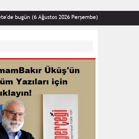
 (6 Ağustos 2026 Perşembe)
•
Milli Dayanışma ve 