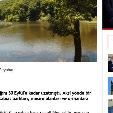
Seyahat
ağını 30 Eylül'e kadar uzatmıştı. Aksi yönde bir
tabiat parkları, mesire alanları ve ormanlara
 örtüsü ve yaban hayatı özelliğine sahip, manzara