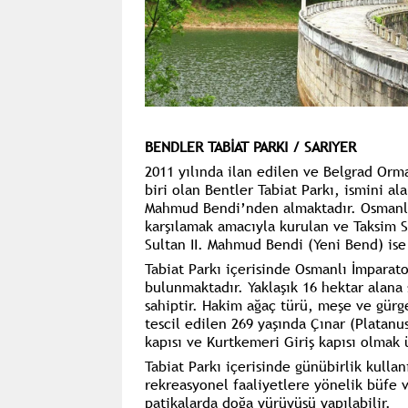
BENDLER TABİAT PARKI / SARIYER
2011 yılında ilan edilen ve Belgrad Orm
biri olan Bentler Tabiat Parkı, ismini al
Mahmud Bendi’nden almaktadır. Osmanlı 
karşılamak amacıyla kurulan ve Taksim S
Sultan II. Mahmud Bendi (Yeni Bend) ise 
Tabiat Parkı içerisinde Osmanlı İmparat
bulunmaktadır. Yaklaşık 16 hektar alana 
sahiptir. Hakim ağaç türü, meşe ve gürge
tescil edilen 269 yaşında Çınar (Platanu
kapısı ve Kurtkemeri Giriş kapısı olmak 
Tabiat Parkı içerisinde günübirlik kulla
rekreasyonel faaliyetlere yönelik büfe 
patikalarda doğa yürüyüşü yapılabilir.