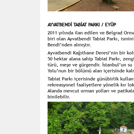
AYVATBENDİ TABİAT PARKI / EYÜP
2011 yılında ilan edilen ve Belgrad Orm
biri olan Ayvatbendi Tabiat Parkı, ismini
Bendi’nden almıştır.
Ayvatbendi Kağıthane Deresi’nin bir kolu
50 hektar alana sahip Tabiat Parkı, zengi
türü, meşe ve gürgendir. İstanbul’un su
Yolu’nun bir bölümü alan içerisinde kal
Tabiat Parkı içerisinde günübirlik kulla
rekreasyonel faaliyetlere yönelik kır lo
Alanda mevcut orman yolları ve patikalar
binilebilir.