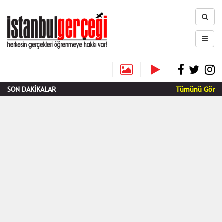
SON DAKİKALAR
Tümünü Gör