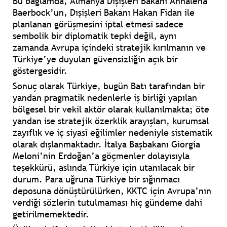
Bu bağlamda, Almanya Dışişleri Bakanı Annalena
Baerbock’un, Dışişleri Bakanı Hakan Fidan ile
planlanan görüşmesini iptal etmesi sadece
sembolik bir diplomatik tepki değil, aynı
zamanda Avrupa içindeki stratejik kırılmanın ve
Türkiye’ye duyulan güvensizliğin açık bir
göstergesidir.
Sonuç olarak Türkiye, bugün Batı tarafından bir
yandan pragmatik nedenlerle iş birliği yapılan
bölgesel bir vekil aktör olarak kullanılmakta; öte
yandan ise stratejik özerklik arayışları, kurumsal
zayıflık ve iç siyasî eğilimler nedeniyle sistematik
olarak dışlanmaktadır. İtalya Başbakanı Giorgia
Meloni’nin Erdoğan’a göçmenler dolayısıyla
teşekkürü, aslında Türkiye için utanılacak bir
durum. Para uğruna Türkiye bir sığınmacı
deposuna dönüştürülürken, KKTC için Avrupa’nın
verdiği sözlerin tutulmaması hiç gündeme dahi
getirilmemektedir.