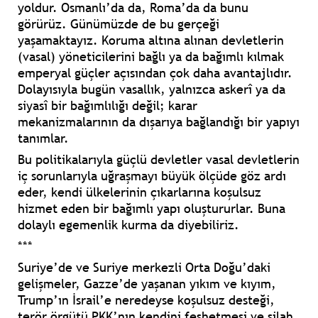
yoldur. Osmanlı’da da, Roma’da da bunu
görürüz. Günümüzde de bu gerçeği
yaşamaktayız. Koruma altına alınan devletlerin
(vasal) yöneticilerini bağlı ya da bağımlı kılmak
emperyal güçler açısından çok daha avantajlıdır.
Dolayısıyla bugün vasallık, yalnızca askerî ya da
siyasî bir bağımlılığı değil; karar
mekanizmalarının da dışarıya bağlandığı bir yapıyı
tanımlar.
Bu politikalarıyla güçlü devletler vasal devletlerin
iç sorunlarıyla uğraşmayı büyük ölçüde göz ardı
eder, kendi ülkelerinin çıkarlarına koşulsuz
hizmet eden bir bağımlı yapı oluştururlar. Buna
dolaylı egemenlik kurma da diyebiliriz.
***
Suriye’de ve Suriye merkezli Orta Doğu’daki
gelişmeler, Gazze’de yaşanan yıkım ve kıyım,
Trump’ın İsrail’e neredeyse koşulsuz desteği,
terör örgütü PKK’nın kendini feshetmesi ve silah