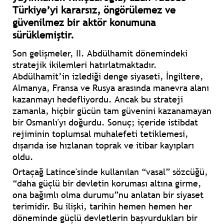
Türkiye’yi kararsız, öngörülemez ve
güvenilmez bir aktör konumuna
sürüklemiştir.
Son gelişmeler, II. Abdülhamit dönemindeki
stratejik ikilemleri hatırlatmaktadır.
Abdülhamit’in izlediği denge siyaseti, İngiltere,
Almanya, Fransa ve Rusya arasında manevra alanı
kazanmayı hedefliyordu. Ancak bu strateji
zamanla, hiçbir gücün tam güvenini kazanamayan
bir Osmanlı'yı doğurdu. Sonuç; içeride istibdat
rejiminin toplumsal muhalefeti tetiklemesi,
dışarıda ise hızlanan toprak ve itibar kayıpları
oldu.
Ortaçağ Latince'sinde kullanılan “vasal” sözcüğü,
“daha güçlü bir devletin koruması altına girme,
ona bağımlı olma durumu”nu anlatan bir siyaset
terimidir. Bu ilişki, tarihin hemen hemen her
döneminde güçlü devletlerin başvurdukları bir