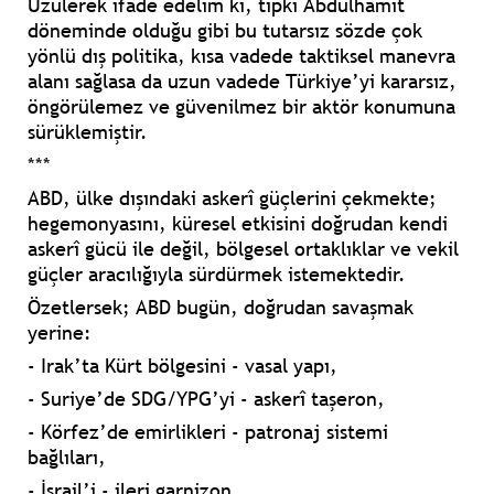
Üzülerek ifade edelim ki, tıpkı Abdülhamit
döneminde olduğu gibi bu tutarsız sözde çok
yönlü dış politika, kısa vadede taktiksel manevra
alanı sağlasa da uzun vadede Türkiye’yi kararsız,
öngörülemez ve güvenilmez bir aktör konumuna
sürüklemiştir.
***
ABD, ülke dışındaki askerî güçlerini çekmekte;
hegemonyasını, küresel etkisini doğrudan kendi
askerî gücü ile değil, bölgesel ortaklıklar ve vekil
güçler aracılığıyla sürdürmek istemektedir.
Özetlersek; ABD bugün, doğrudan savaşmak
yerine:
- Irak’ta Kürt bölgesini - vasal yapı,
- Suriye’de SDG/YPG’yi - askerî taşeron,
- Körfez’de emirlikleri - patronaj sistemi
bağlıları,
- İsrail’i - ileri garnizon,