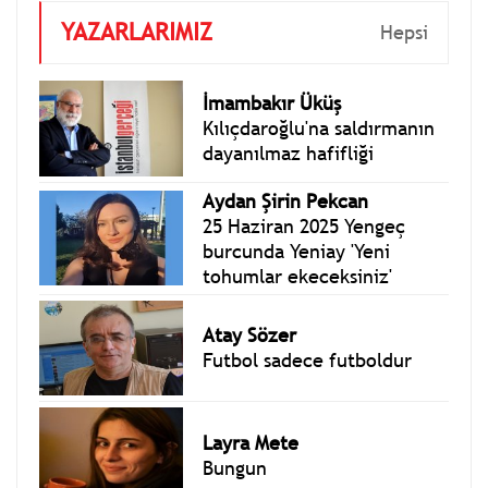
YAZARLARIMIZ
Hepsi
İmambakır Üküş
Kılıçdaroğlu'na saldırmanın
dayanılmaz hafifliği
Aydan Şirin Pekcan
25 Haziran 2025 Yengeç
burcunda Yeniay 'Yeni
tohumlar ekeceksiniz'
Atay Sözer
Futbol sadece futboldur
Layra Mete
Bungun