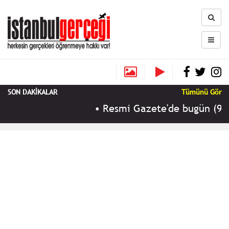
SON DAKİKALAR
Tümünü Gör
•
Resmi Gazete'de bugün (9 Ağust