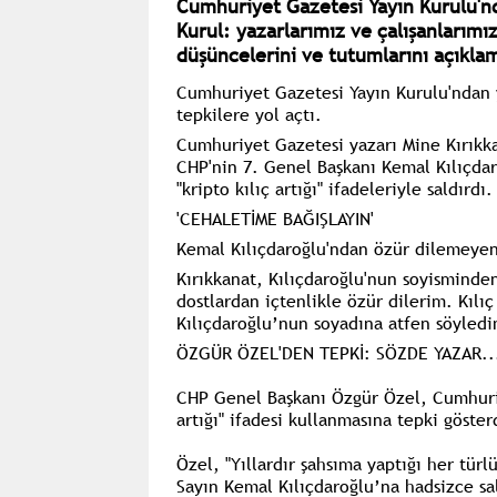
Cumhuriyet Gazetesi Yayın Kurulu'nd
Kurul: yazarlarımız ve çalışanlarımı
düşüncelerini ve tutumlarını açıkla
Cumhuriyet Gazetesi Yayın Kurulu'ndan 
tepkilere yol açtı.
Cumhuriyet Gazetesi yazarı Mine Kırıkk
CHP'nin 7. Genel Başkanı Kemal Kılıçdaro
"kripto kılıç artığı" ifadeleriyle saldırdı.
'CEHALETİME BAĞIŞLAYIN'
Kemal Kılıçdaroğlu'ndan özür dilemeyen 
Kırıkkanat, Kılıçdaroğlu'nun soyisminde
dostlardan içtenlikle özür dilerim. Kılı
Kılıçdaroğlu’nun soyadına atfen söyledi
ÖZGÜR ÖZEL'DEN TEPKİ: SÖZDE YAZAR..
CHP Genel Başkanı Özgür Özel, Cumhuriye
artığı" ifadesi kullanmasına tepki göster
Özel,
"Yıllardır şahsıma yaptığı her tür
Sayın Kemal Kılıçdaroğlu’na hadsizce s