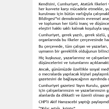
Kendisini, Cumhuriyet, Atatürk ilkeleri
her kuvvete karşı mücadele etmekle, y
kurulması için bütün varlığıyla çalışmak
Bildirgesi”ni demokrasinin evrensel anay
ve toplumun her türlü inanç ve düşüncel
eleştiri hakkı saklı kalmak koşuluyla sa
Cumhuriyet, gerek yazılı, gerek sözlü, 
organlarında bu ilkeler çerçevesinde ha
Bu çerçevede, tüm çalışan ve yazarları, 
uymanın bir gereklilik olduğunun bilinc
Hiç kuşkusuz, yazarlarımız ve çalışanla
düşüncelerini ve tutumlarını açıklamakt
Ancak, günümüzde özellikle sosyal medy
o mecralarda yapılacak kişisel paylaşım
gazetesini de bağlayacağının ayırdında
Cumhuriyet gazetesi Yayın Kurulu, gazet
için çalışanlarımızın ve yazarlarımızın 
alanlarda da dikkatli ve özenli olması g
CHP'li Akif Hamzacebi yaptığı paylaşımd
"“Kılıç artığı, kripto”.