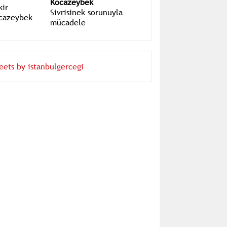
Prof.Dr. Bekir
Kocazeybek
Sivrisinek sorunuyla
mücadele
eets by istanbulgercegi