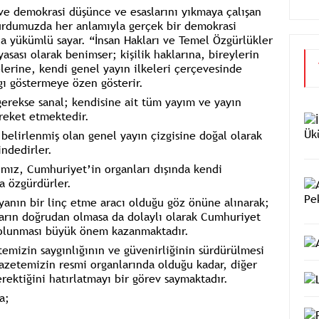
 ve demokrasi düşünce ve esaslarını yıkmaya çalışan
urdumuzda her anlamıyla gerçek bir demokrasi
la yükümlü sayar. “İnsan Hakları ve Temel Özgürlükler
asası olarak benimser; kişilik haklarına, bireylerin
erine, kendi genel yayın ilkeleri çerçevesinde
ygı göstermeye özen gösterir.
gerekse sanal; kendisine ait tüm yayım ve yayın
reket etmektedir.
belirlenmiş olan genel yayın çizgisine doğal olarak
indedirler.
rımız, Cumhuriyet’in organları dışında kendi
a özgürdürler.
anın bir linç etme aracı olduğu göz önüne alınarak;
ların doğrudan olmasa da dolaylı olarak Cumhuriyet
 olunması büyük önem kazanmaktadır.
emizin saygınlığının ve güvenirliğinin sürdürülmesi
gazetemizin resmi organlarında olduğu kadar, diğer
erektiğini hatırlatmayı bir görev saymaktadır.
a;