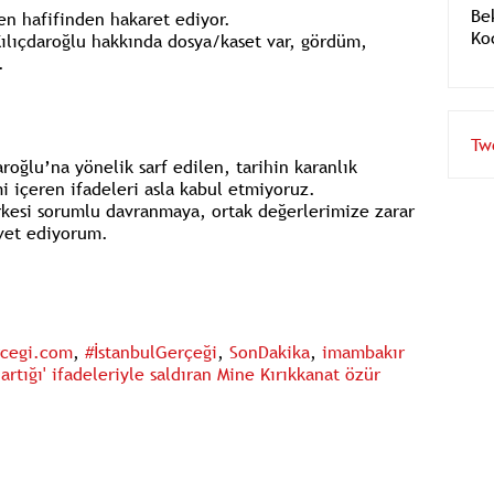
en hafifinden hakaret ediyor.
ılıçdaroğlu hakkında dosya/kaset var, gördüm,
.
oğlu’na yönelik sarf edilen, tarihin karanlık
Tw
i içeren ifadeleri asla kabul etmiyoruz.
rkesi sorumlu davranmaya, ortak değerlerimize zarar
vet ediyorum.
rcegi.com
,
#İstanbulGerçeği
,
SonDakika
,
imambakır
 artığı' ifadeleriyle saldıran Mine Kırıkkanat özür