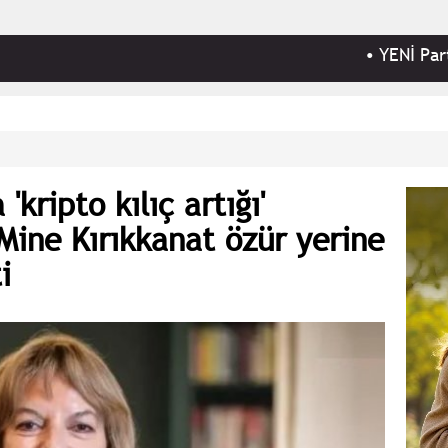
•
YENİ Parti Manisa İ
'kripto kılıç artığı'
 Mine Kırıkkanat özür yerine
i