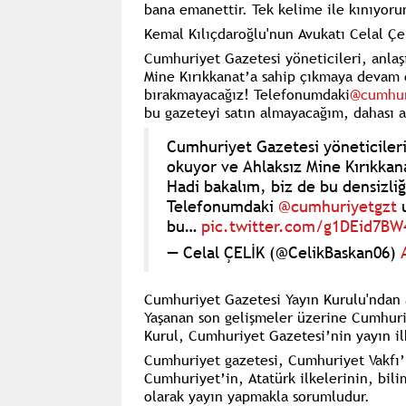
bana emanettir. Tek kelime ile kınıyor
Kemal Kılıçdaroğlu'nun Avukatı Celal Çel
Cumhuriyet Gazetesi yöneticileri, anlaş
Mine Kırıkkanat’a sahip çıkmaya devam e
bırakmayacağız! Telefonumdaki
@cumhur
bu gazeteyi satın almayacağım, dahası
Cumhuriyet Gazetesi yöneticileri
okuyor ve Ahlaksız Mine Kırıkka
Hadi bakalım, biz de bu densizli
Telefonumdaki
@cumhuriyetgzt
u
bu…
pic.twitter.com/g1DEid7BW
— Celal ÇELİK (@CelikBaskan06)
Cumhuriyet Gazetesi Yayın Kurulu'ndan
Yaşanan son gelişmeler üzerine Cumhuri
Kurul, Cumhuriyet Gazetesi’nin yayın il
Cumhuriyet gazetesi, Cumhuriyet Vakfı’n
Cumhuriyet’in, Atatürk ilkelerinin, bil
olarak yayın yapmakla sorumludur.