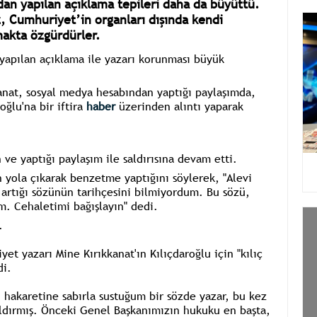
an yapılan açıklama tepileri daha da büyüttü.
z, Cumhuriyet’in organları dışında kendi
makta özgürdürler.
yapılan açıklama ile yazarı korunması büyük
anat, sosyal medya hesabından yaptığı paylaşımda,
ğlu'na bir iftira
haber
üzerinden alıntı yaparak
ve yaptığı paylaşım ile saldırısına devam etti.
n yola çıkarak benzetme yaptığını söylerek, "Alevi
ç artığı sözünün tarihçesini bilmiyordum. Bu sözü,
m. Cehaletimi bağışlayın" dedi.
.
t yazarı Mine Kırıkkanat'ın Kılıçdaroğlu için "kılıç
di.
lü hakaretine sabırla sustuğum bir sözde yazar, bu kez
aldırmış. Önceki Genel Başkanımızın hukuku en başta,