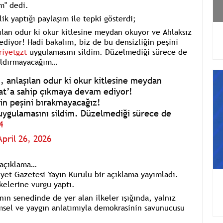
um"
dedi.
ik yaptığı paylaşım ile tepki gösterdi;
ılan odur ki okur kitlesine meydan okuyor ve Ahlaksız
diyor! Hadi bakalım, biz de bu densizliğin peşini
iyetgzt
uygulamasını sildim. Düzelmediği sürece de
 aldırmayacağım…
, anlaşılan odur ki okur kitlesine meydan
nat’a sahip çıkmaya devam ediyor!
ğin peşini bırakmayacağız!
ygulamasını sildim. Düzelmediği sürece de
4
April 26, 2026
 açıklama…
yet Gazetesi Yayın Kurulu bir açıklama yayımladı.
kelerine vurgu yaptı.
ın senedinde de yer alan ilkeler ışığında, yalnız
imsel ve yaygın anlatımıyla demokrasinin savunucusu