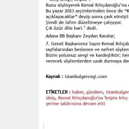
Bunu söyleyerek Kemal Kılıçdaroğlu’na 
Bu yazar 2023 seçimlerinden önce de “K
açıklayacaklar” deyip sonra çark etmişti
Şimdi de lafını düzeltmeye çalışıyor.
Çık özür dile bari." dedi.
Adana BB Başkanı Zeydan Karalar;
7. Genel Başkanımız Sayın Kemal Kılıçdar
sayfalarından beslenen ve nefret söylem
Bizim yolumuz sevgi ve kardeşliktir; he
verecek söylemlerden uzak durmaya da
Kaynak :
istanbulgercegi.com
ETİKETLER :
haber
,
gündem
,
istanbulge
üküş
,
Kemal Kılıçdaroğlu'na 'kripto kılıç
yerine saldırısına devam etti