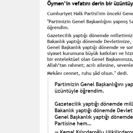
Öymen’in vefatını derin bir üzüntü
Cumhuriyet Halk Partisi'nin önceki Gene
"Partimizin Genel Başkanlığını yapmış S
öğrendim.
Gazetecilik yaptığı dönemde milletimi
Bakanlık yaptığı dönemde Devletimize,
Genel Başkanlık yaptığı dönemde ve so
siyaset kurumuna büyük katkıları ve hiz
bir entelektüel olan Genel Başkanımıza
Allah’tan rahmet; acılı ailesine, sevenl
Mekânı cennet, ruhu şâd olsun." dedi.
Partimizin Genel Başkanlığını ya
üzüntüyle öğrendim.
Gazetecilik yaptığı dönemde mil
Bakanlık yaptığı dönemde Devlet
Genel Başkanlık yaptığı dönemd
Partisine hem…
— Kemal Kılıçdaroğlu (@kilicdar