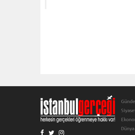
Günd
Siyase
Ekono
Dünya