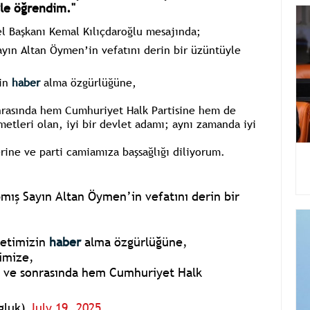
yle öğrendim."
l Başkanı Kemal Kılıçdaroğlu mesajında;
ayın Altan Öymen’in vefatını derin bir üzüntüyle
zin
haber
alma özgürlüğüne,
nrasında hem Cumhuriyet Halk Partisine hem de
metleri olan, iyi bir devlet adamı; aynı zamanda iyi
,
erine ve parti camiamıza başsağlığı diliyorum.
pmış Sayın Altan Öymen’in vefatını derin bir
letimizin
haber
alma özgürlüğüne,
imize,
e ve sonrasında hem Cumhuriyet Halk
ogluk)
July 19, 2025