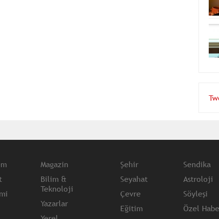
Tw
em
Magazin
Şehir
Sendika
t
Bilim &
Seyahat
Astroloji
Teknoloji
mi
Çevre
Söyleşi
Yazarlar
Eğitim
Özel Habe
Yerel