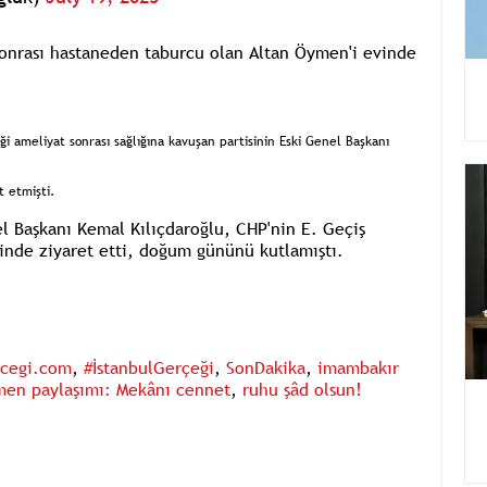
sonrası hastaneden taburcu olan Altan Öymen'i evinde
i ameliyat sonrası sağlığına kavuşan partisinin Eski Genel Başkanı
 etmişti.
l Başkanı Kemal Kılıçdaroğlu, CHP'nin E. Geçiş
nde ziyaret etti, doğum gününü kutlamıştı.
rcegi.com
,
#İstanbulGerçeği
,
SonDakika
,
imambakır
men paylaşımı: Mekânı cennet
,
ruhu şâd olsun!