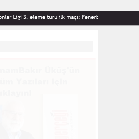
 3. eleme turu ilk maçı: Fenerbahçe 2-0 Sturm Graz