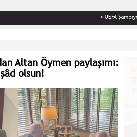
•
UEFA Şampiyonlar Ligi
dan Altan Öymen paylaşımı:
şâd olsun!