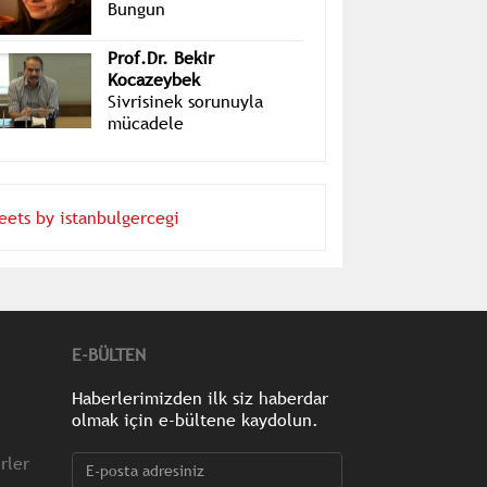
Bungun
Prof.Dr. Bekir
Kocazeybek
Sivrisinek sorunuyla
mücadele
eets by istanbulgercegi
E-BÜLTEN
Haberlerimizden ilk siz haberdar
olmak için e-bültene kaydolun.
rler