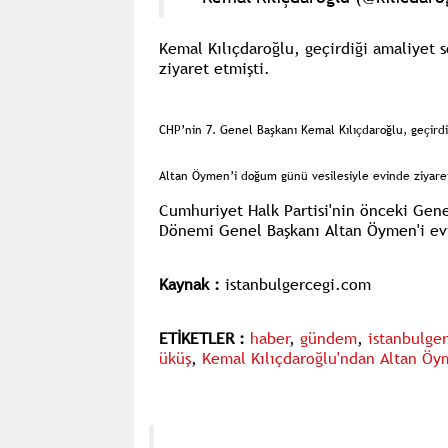
Kemal Kılıçdaroğlu, geçirdiği amaliyet 
ziyaret etmişti.
CHP’nin 7. Genel Başkanı Kemal Kılıçdaroğlu, geçirdiğ
Altan Öymen’i doğum günü vesilesiyle evinde ziyaret
Cumhuriyet Halk Partisi'nin önceki Gene
Dönemi Genel Başkanı Altan Öymen'i evi
Kaynak :
istanbulgercegi.com
ETİKETLER :
haber
,
gündem
,
istanbulge
üküş
,
Kemal Kılıçdaroğlu'ndan Altan Öy