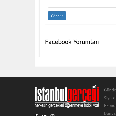
Facebook Yorumları
Günd
Siyase
Ekono