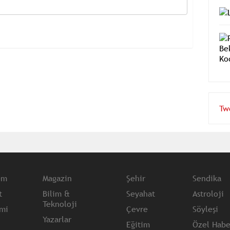
Tw
em
Magazin
Şehir
Sendika
t
Bilim &
Seyahat
Astroloji
Teknoloji
mi
Çevre
Söyleşi