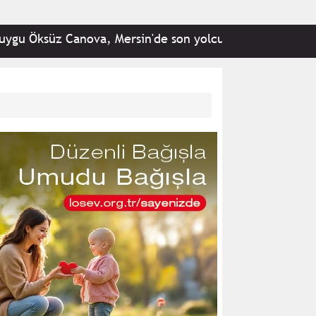
süz Canova, Mersin'de son yolculuğuna uğurlandı