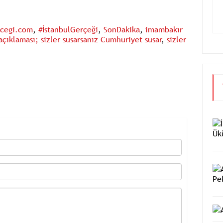
rcegi.com
,
#İstanbulGerçeği
,
SonDakika
,
imambakır
çıklaması; sizler susarsanız Cumhuriyet susar
,
sizler