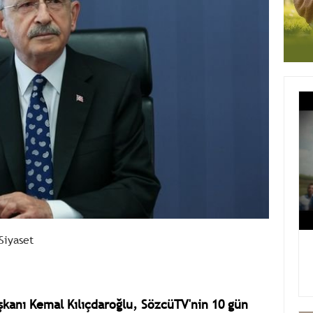
Siyaset
şkanı Kemal Kılıçdaroğlu, SözcüTV'nin 10 gün