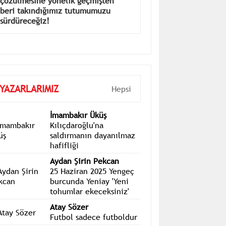
açıklaması: Meclis zemininde
çözülmesine yönelik geçmişten
beri takındığımız tutumumuzu
sürdüreceğiz!
YAZARLARIMIZ
Hepsi
İmambakır Üküş
Kılıçdaroğlu'na
saldırmanın dayanılmaz
hafifliği
Aydan Şirin Pekcan
25 Haziran 2025 Yengeç
burcunda Yeniay 'Yeni
tohumlar ekeceksiniz'
Atay Sözer