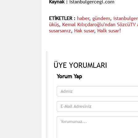
Kaynak :
istanbulgercegi.com
ETİKETLER :
haber
,
gündem
,
istanbulge
üküş
,
Kemal Kılıçdaroğlu'ndan SözcüTV a
susarsanız
,
Hak susar
,
Halk susar!
ÜYE YORUMLARI
Yorum Yap