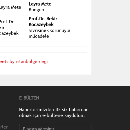
Futbol sadece futboldur
Layra Mete
Bungun
Prof.Dr. Bekir
Kocazeybek
Sivrisinek sorunuyla
mücadele
eets by istanbulgercegi
E-BÜLTEN
Haberlerimizden ilk siz haberdar
olmak için e-bültene kaydolun.