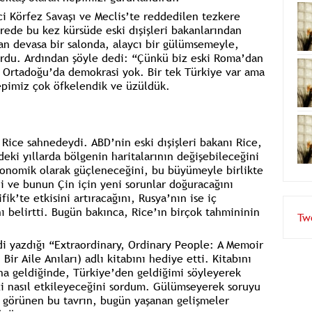
nci Körfez Savaşı ve Meclis’te reddedilen tezkere
rede bu kez kürsüde eski dışişleri bakanlarından
an devasa bir salonda, alaycı bir gülümsemeyle,
rdu. Ardından şöyle dedi: “Çünkü biz eski Roma’dan
. Ortadoğu’da demokrasi yok. Bir tek Türkiye var ama
epimiz çok öfkelendik ve üzüldük.
ice sahnedeydi. ABD’nin eski dışişleri bakanı Rice,
eki yıllarda bölgenin haritalarının değişebileceğini
konomik olarak güçleneceğini, bu büyümeyle birlikte
ni ve bunun Çin için yeni sorunlar doğuracağını
ik’te etkisini artıracağını, Rusya’nın ise iç
 belirtti. Bugün bakınca, Rice’ın birçok tahmininin
Tw
i yazdığı “Extraordinary, Ordinary People: A Memoir
Bir Aile Anıları) adlı kitabını hediye etti. Kitabını
na geldiğinde, Türkiye’den geldiğimi söyleyerek
izi nasıl etkileyeceğini sordum. Gülümseyerek soruyu
ibi görünen bu tavrın, bugün yaşanan gelişmeler