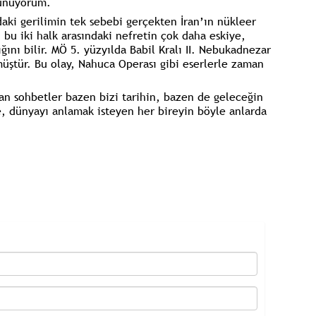
şünüyorum.
ndaki gerilimin tek sebebi gerçekten İran’ın nükleer
r, bu iki halk arasındaki nefretin çok daha eskiye,
ğını bilir. MÖ 5. yüzyılda Babil Kralı II. Nebukadnezar
üştür. Bu olay, Nahuca Operası gibi eserlerle zaman
an sohbetler bazen bizi tarihin, bazen de geleceğin
e, dünyayı anlamak isteyen her bireyin böyle anlarda