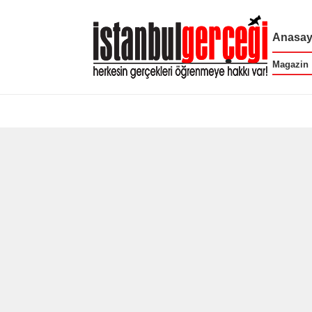
Anasay
Magazin