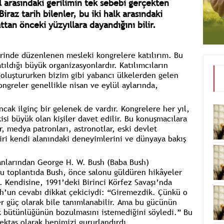
il arasındaki gerilimin tek sebebi gerçekten
Biraz tarih bilenler, bu iki halk arasındaki
tan önceki yüzyıllara dayandığını bilir.
erinde düzenlenen mesleki kongrelere katılırım. Bu
atıldığı büyük organizasyonlardır. Katılımcıların
 oluştururken bizim gibi yabancı ülkelerden gelen
ongreler genellikle nisan ve eylül aylarında,
ncak ilginç bir gelenek de vardır. Kongrelere her yıl,
isi büyük olan kişiler davet edilir. Bu konuşmacılara
ar, medya patronları, astronotlar, eski devlet
 biri kendi alanındaki deneyimlerini ve dünyaya bakış
kanlarından George H. W. Bush (Baba Bush)
u toplantıda Bush, önce salonu güldüren hikâyeler
. Kendisine, 1991’deki Birinci Körfez Savaşı’nda
sh’un cevabı dikkat çekiciydi: “Giremezdik. Çünkü o
er güç olarak bile tanımlanabilir. Ama bu gücünün
k bütünlüğünün bozulmasını istemediğini söyledi.” Bu
ektaş olarak hepimizi gururlandırdı.