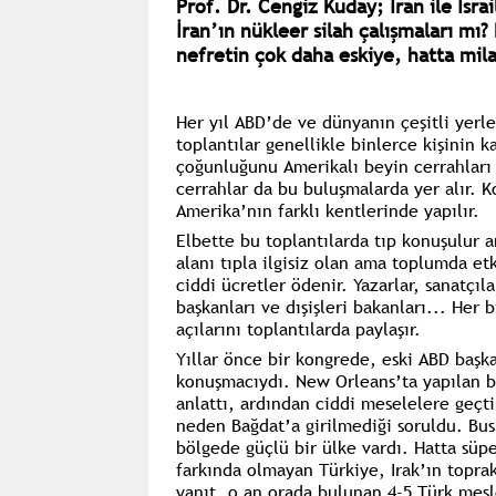
Prof. Dr. Cengiz Kuday; İran ile İsra
İran’ın nükleer silah çalışmaları mı? 
nefretin çok daha eskiye, hatta milat
Her yıl ABD’de ve dünyanın çeşitli yerl
toplantılar genellikle binlerce kişinin k
çoğunluğunu Amerikalı beyin cerrahları
cerrahlar da bu buluşmalarda yer alır. K
Amerika’nın farklı kentlerinde yapılır.
Elbette bu toplantılarda tıp konuşulur a
alanı tıpla ilgisiz olan ama toplumda etk
ciddi ücretler ödenir. Yazarlar, sanatçıl
başkanları ve dışişleri bakanları... Her
açılarını toplantılarda paylaşır.
Yıllar önce bir kongrede, eski ABD baş
konuşmacıydı. New Orleans’ta yapılan b
anlattı, ardından ciddi meselelere geçti
neden Bağdat’a girilmediği soruldu. Bu
bölgede güçlü bir ülke vardı. Hatta süp
farkında olmayan Türkiye, Irak’ın topra
yanıt, o an orada bulunan 4-5 Türk mesl