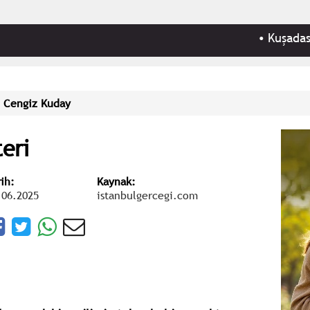
•
Kuşadası Beled
. Cengiz Kuday
teri
rih:
Kaynak:
.06.2025
istanbulgercegi.com