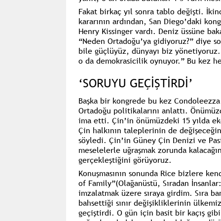
Fakat birkaç yıl sonra tablo değişti. İki
kararının ardından, San Diego’daki kong
Henry Kissinger vardı. Deniz üssüne bak
“Neden Ortadoğu’ya gidiyoruz?” diye so
bile güçlüyüz, dünyayı biz yönetiyoruz
o da demokrasicilik oynuyor.” Bu kez h
‘SORUYU GEÇİŞTİRDİ’
Başka bir kongrede bu kez Condoleezza R
Ortadoğu politikalarını anlattı. Önümüzd
ima etti. Çin’in önümüzdeki 15 yılda e
Çin halkının taleplerinin de değişeceği
söyledi. Çin’in Güney Çin Denizi ve Pasif
meselelerle uğraşmak zorunda kalacağını
gerçekleştiğini görüyoruz.
Konuşmasının sonunda Rice bizlere kend
of Family”(Olağanüstü, Sıradan İnsanlar: 
imzalatmak üzere sıraya girdim. Sıra ba
bahsettiği sınır değişikliklerinin ülkem
geçiştirdi. O gün için basit bir kaçış g