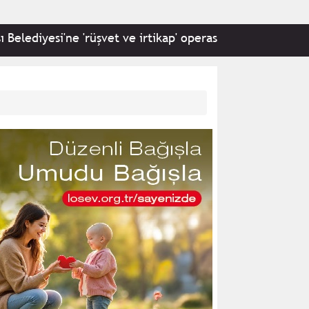
iyesi'ne 'rüşvet ve irtikap' operasyonu: 22 kişi hakkında g