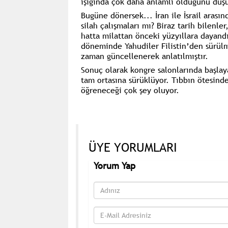
ışığında çok daha anlamlı olduğunu dü
Bugüne dönersek... İran ile İsrail arası
silah çalışmaları mı? Biraz tarih bilenle
hatta milattan önceki yüzyıllara dayandı
döneminde Yahudiler Filistin’den sürülm
zaman güncellenerek anlatılmıştır.
Sonuç olarak kongre salonlarında başlay
tam ortasına sürüklüyor. Tıbbın ötesind
öğreneceği çok şey oluyor.
ÜYE YORUMLARI
Yorum Yap