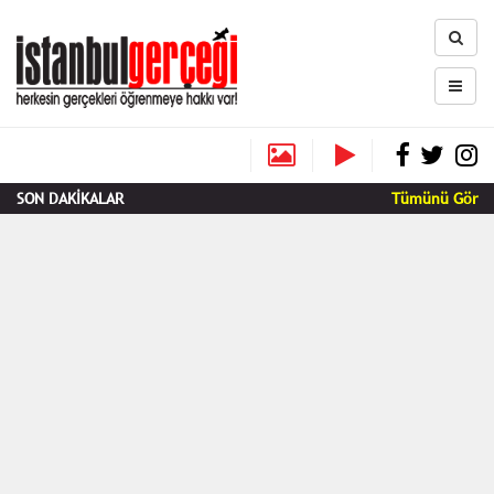
SON DAKİKALAR
Tümünü Gör