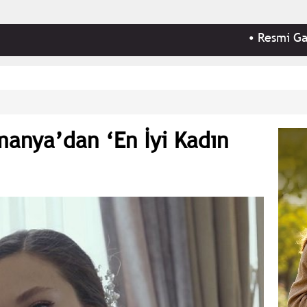
•
Resmi Gazete'de 
manya’dan ‘En İyi Kadın