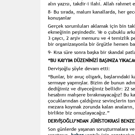
alın yazısı, takdir-i ilahi. Allah rahmet 
8- Bu sırada, malum kanallarda, her gec
konuşanlar
Gerçek sorumluları aklamak için bin takl
ekmeğinin peşindedir. Ve o çubuklu ark
3 çaycı, 2 arşiv memuru ve 4 temizlik p
bir organizasyonla bir örgütle hemen bağ
9- Kısa süre sonra başka bir skandal patl
“BU KAYYIM DÜZENİNİZİ BAŞINIZA YIKACA
Dervişoğlu şöyle devam etti:
“Bunlar, bir avuç oligark, başlarındaki 
sermaye yapmışlar. Bizim de bunun adın
dediğimiz ve diyeceğimiz bellidir: 22 s
hesabını mahşere bırakmayacağız! Bu ka
çocuklarından çaldığınız sevinçlerin tor
mezara koymak zorunda kalan anaların, 
birlikte biz omuzlayacağız.”
DERVİŞOĞLU’NDAN JÜRİSTOKRASİ BENZE
Son günlerde yaşanan soruşturmalara ve t