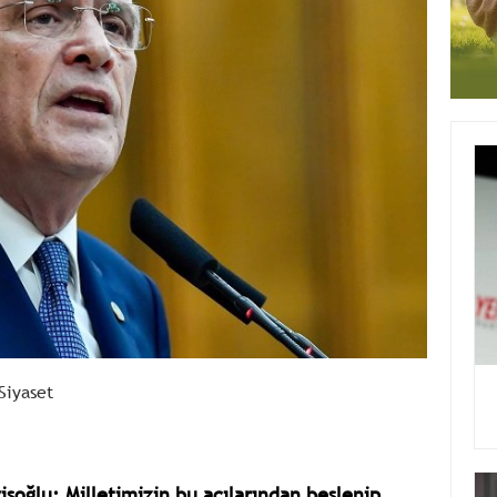
Siyaset
işoğlu; Milletimizin bu acılarından beslenip