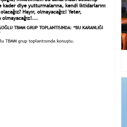
e kader diye yutturmalarına, kendi iktidarlarını
 olacağız? Hayır, olmayacağız! Yeter,
m olmayacağız!...
VİŞOĞLU
TBMM GRUP TOPLANTISINDA:
“BU KARANLIĞI
”
ğlu TBMM grup toplantısında konuştu.