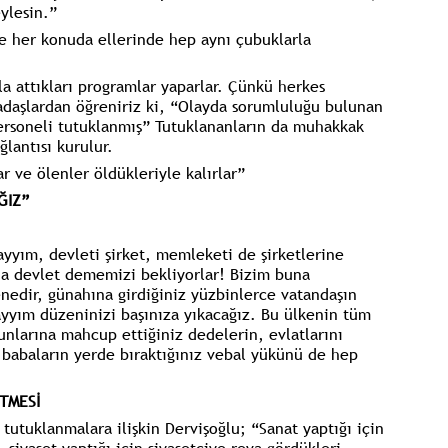
eylesin.”
e her konuda ellerinde hep aynı çubuklarla
a attıkları programlar yaparlar. Çünkü herkes
adaşlardan öğreniriz ki, “Olayda sorumluluğu bulunan
ersoneli tutuklanmış” Tutuklananların da muhakkak
lantısı kurulur.
ar ve ölenler öldükleriyle kalırlar”
ĞIZ”
kayyım, devleti şirket, memleketi de şirketlerine
a devlet dememizi bekliyorlar! Bizim buna
enedir, günahına girdiğiniz yüzbinlerce vatandaşın
yyım düzeninizi başınıza yıkacağız. Bu ülkenin tüm
unlarına mahcup ettiğiniz dedelerin, evlatlarını
babaların yerde bıraktığınız vebal yükünü de hep
TMESİ
utuklanmalara ilişkin Dervişoğlu; “Sanat yaptığı için