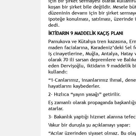
için bir şirket sermayesi olarak kullanı
koşan bir şirket bile değildir. Mesele b
düzeninin devamı için bir şirket sermaye
ipoteğe konulması, satılması, üzerinde 
dedi.
İKTİDARIN 9 MADDELİK KAÇIŞ PLANI
Pamukova ve Kütahya tren kazasına, Erm
maden facialarına, Karadeniz’deki Sel 
iş cinayetlerine, Muğla, Antalya, Hatay 
olarak 70 ili sarsan depremlere ve Bal
eden Dervişoğlu, iktidarın 9 maddelik bi
kullandı:
“1-Canlarımız, insanlarımız ihmal, dene
hayatlarını kaybederler.
2- Hızlıca “yayın yasağı” getirilir.
Eş zamanlı olarak propaganda başkanlığı
atarlar.
3- Bakanlık yaptığı hizmet alanına tefe
Vakur bir duruşla şu açıklamayı yapar:
“Acılar üzerinden siyaset olmaz. Bu ola