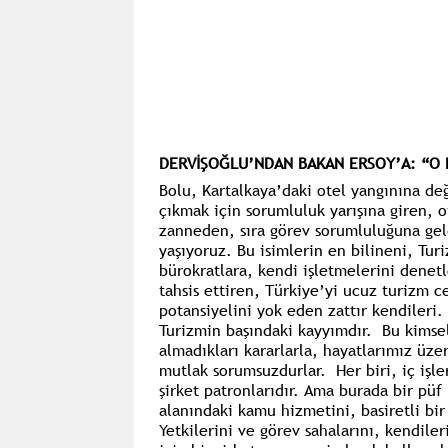
DERVİŞOĞLU’NDAN BAKAN ERSOY’A: “O D
Bolu, Kartalkaya’daki otel yangınına de
çıkmak için sorumluluk yarışına giren, 
zanneden, sıra görev sorumluluğuna gel
yaşıyoruz. Bu isimlerin en bilineni, Tu
bürokratlara, kendi işletmelerini denetl
tahsis ettiren, Türkiye’yi ucuz turizm c
potansiyelini yok eden zattır kendileri.
Turizmin başındaki kayyımdır. Bu kimsele
almadıkları kararlarla, hayatlarımız üzer
mutlak sorumsuzdurlar. Her biri, iç işle
şirket patronlarıdır. Ama burada bir püf 
alanındaki kamu hizmetini, basiretli bir 
Yetkilerini ve görev sahalarını, kendiler