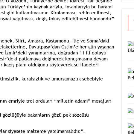
rlar. O yüzden, Türkiye’de devlet idaresi, kar peşinde
ütün Türkiye’nin kaynaklarıyla, insanlarıyla bu harami
si gibi kullanılmasıdır. Kiralanması, rehin edilmesi,
inşaat yapılması, değiş tokuş edilebilmesi bundandır”
enek, Siirt, Amasra, Kastamonu, İliç ve Soma’daki
felaketlerine, Davutpaşa’dan Ostim’e her gün yaşanan
ve İzmir’deki yangınlarına, doğrudan 11 ili dolaylı
ıkesir’deki patlamaya değinerek konuşmasına devam
r kaçış planı olduğunu söyleyerek şu ifadeleri
timsizlik, kuralsızlık ve umursamazlık sebebiyle
nın emriyle trol orduları “milletin adamı” mesajları
ci gözlüğüyle bakanların gözü pek sözcüsü
ylar siyasete malzeme yapılmamalıdır.”.