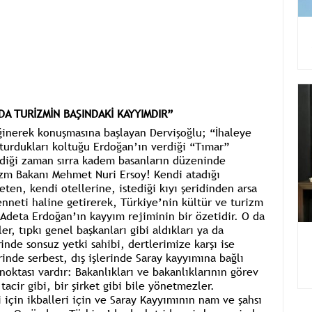
A TURİZMİN BAŞINDAKİ KAYYIMDIR”
ğinerek konuşmasına başlayan Dervişoğlu; “İhaleye
oturdukları koltuğu Erdoğan’ın verdiği “Tımar”
diği zaman sırra kadem basanların düzeninde
rizm Bakanı Mehmet Nuri Ersoy! Kendi atadığı
eten, kendi otellerine, istediği kıyı şeridinden arsa
enneti haline getirerek, Türkiye’nin kültür ve turizm
 Adeta Erdoğan’ın kayyım rejiminin bir özetidir. O da
r, tıpkı genel başkanları gibi aldıkları ya da
inde sonsuz yetki sahibi, dertlerimize karşı ise
rinde serbest, dış işlerinde Saray kayyımına bağlı
noktası vardır: Bakanlıkları ve bakanlıklarının görev
tacir gibi, bir şirket gibi bile yönetmezler.
i için ikballeri için ve Saray Kayyımının nam ve şahsı