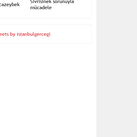
Kocazeybek
Sivrisinek sorunuyla
mücadele
eets by istanbulgercegi