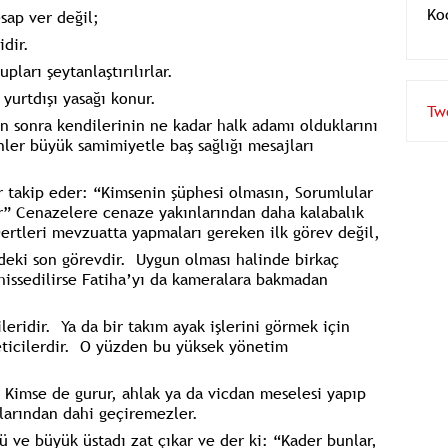
sap ver değil;
dir.
arı şeytanlaştırılırlar.
yurtdışı yasağı konur.
n sonra kendilerinin ne kadar halk adamı olduklarını
Tw
nler büyük samimiyetle baş sağlığı mesajları
ler takip eder: “Kimsenin şüphesi olmasın, Sorumlular
r” Cenazelere cenaze yakınlarından daha kalabalık
 Dertleri mevzuatta yapmaları gereken ilk görev değil,
deki son görevdir. Uygun olması halinde birkaç
 hissedilirse Fatiha’yı da kameralara bakmadan
eridir. Ya da bir takım ayak işlerini görmek için
eticilerdir. O yüzden bu yüksek yönetim
Kimse de gurur, ahlak ya da vicdan meselesi yapıp
llarından dahi geçiremezler.
sü ve büyük üstadı zat çıkar ve der ki: “Kader bunlar,