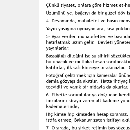
Çünkü siyaset, onlara göre hizmet et-he
Üzümünü ye, bağcıyı da bir güzel döv işi
4- Devamında, muhalefet ve basın mensupl
Yayın yasağına uymayanlara, kısa yoldan 
5- Ayar verilen muhalefetten ve basında
hatırlatmak lazım gelir. Devleti yönete
yayınlarlar:
Başsağlığı dileğini ise şu sihirli sözcük
bulunacak ve mutlaka hesap sorulacaktı
katılırlar, ilk safı kimseye bırakmazlar.
Fotoğraf çektirmek için kameralar önün
damla gözyaşı da akıtılır. Hatta ihtiyaç
tecvidli ve yanık bir nidayla da okurlar.
6- Elbette sorumlular ya doğrudan kendil
imzalarını kiraya veren alt kademe yön
kademelerinde,
Hiç kimse hiç kimseden hesap soramaz. 
istifa etmez, Bakanlar zaten istifayı akı
7- O sırada, bu şirket rejimin baş sözcü