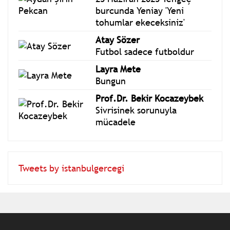
Aydan Şirin Pekcan
25 Haziran 2025 Yengeç
burcunda Yeniay 'Yeni
tohumlar ekeceksiniz'
Atay Sözer
Futbol sadece futboldur
Layra Mete
Bungun
Prof.Dr. Bekir Kocazeybek
Sivrisinek sorunuyla
mücadele
Tweets by istanbulgercegi