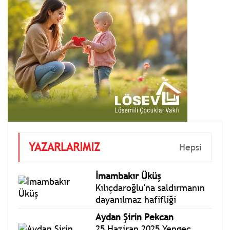
YAZARLARIMIZ
Hepsi
İmambakır Üküş
Kılıçdaroğlu'na saldırmanın
dayanılmaz hafifliği