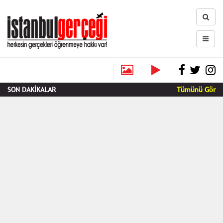
SON DAKİKALAR
Tümünü Gör