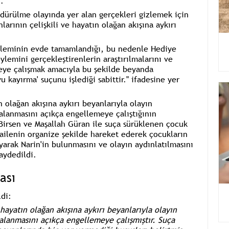
.
ldürülme olayında yer alan gerçekleri gizlemek için
arının çelişkili ve hayatın olağan akışına aykırı
eyleminin evde tamamlandığı, bu nedenle Hediye
lemini gerçekleştirenlerin araştırılmalarını ve
meye çalışmak amacıyla bu şekilde beyanda
 kayırma' suçunu işlediği sabittir." ifadesine yer
n olağan akışına aykırı beyanlarıyla olayın
akalanmasını açıkça engellemeye çalıştığının
r Birsen ve Maşallah Güran ile suça sürüklenen çocuk
 ailenin organize şekilde hareket ederek çocukların
yarak Narin'in bulunmasını ve olayın aydınlatılmasını
aydedildi.
ası
ldi:
hayatın olağan akışına aykırı beyanlarıyla olayın
akalanmasını açıkça engellemeye çalışmıştır. Suça