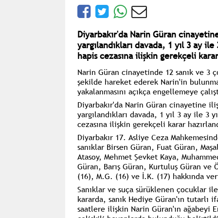
Diyarbakır'da Narin Güran cinayetine
yargılandıkları davada, 1 yıl 3 ay ile
hapis cezasına ilişkin gerekçeli kara
Narin Güran cinayetinde 12 sanık ve 3 ç
şekilde hareket ederek Narin'in bulunmas
yakalanmasını açıkça engellemeye çalıştı
Diyarbakır'da
Narin Güran
cinayetine ili
yargılandıkları davada, 1 yıl 3 ay ile 3 
cezasına ilişkin gerekçeli karar hazırlan
Diyarbakır 17. Asliye Ceza Mahkemesind
sanıklar
Birsen Güran, Fuat Güran, Maşa
Atasoy, Mehmet Şevket Kaya, Muhammed 
Güran, Barış Güran, Kurtuluş Güran
ve
Ö
(16), M.G. (16) ve İ.K. (17) hakkında ver
Sanıklar ve suça sürüklenen çocuklar ile
kararda, sanık Hediye Güran'ın tutarlı i
saatlere ilişkin Narin Güran'ın ağabeyi