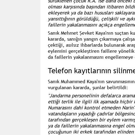
sürüklenen çocuk R.A. ise daha önceki b
olması karşısında başından itibaren bild
ekleyerek ya da bazı hususları saklayarak
yansıttığının görüldüğü, çelişkili ve aykı
faillerin yakalanmasını açıkça engellemey
Sanık Mehmet Şevket Kaya'nın suçtan ku
kararda, sanığın yangın çıkarmaya çalışa
çektiği, asılsız ihbarlarda bulunarak ara
eylemini gerçekleştiren faillere yönelik 
da faillerin yakalanmasını engellemeye ç
Telefon kayıtlarının silinm
Sanık Muhammed Kaya'nın savunmasının s
vurgulanan kararda, şunlar belirtildi:
"Jandarma personelinin defalarca arama 
ettiği terlik ile ilgili ilk aşamada hiçb
Numarasını dahi kontrol etmeden Narin'e
vatandaşların yaşadığı çadırlar bölgesin
tarafından gerçekleşen bir eylem varmış
ya da faillerin yakalanmasına engel olmay
çocuğunun iki erkek tarafından elinden t