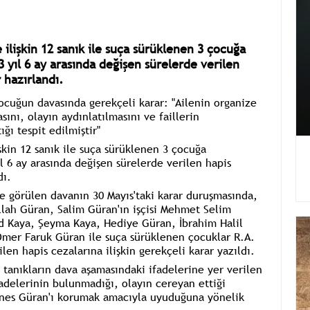
 ilişkin 12 sanık ile suça sürüklenen 3 çocuğa
 3 yıl 6 ay arasında değişen sürelerde verilen
r hazırlandı.
ocuğun davasında gerekçeli karar: "Ailenin organize
ını, olayın aydınlatılmasını ve faillerin
ğı tespit edilmiştir"
şkin 12 sanık ile suça sürüklenen 3 çocuğa
yıl 6 ay arasında değişen sürelerde verilen hapis
dı.
e görülen davanın 30 Mayıs'taki karar duruşmasında,
llah Güran,
Salim Güran'ın
işçisi
Mehmet Selim
Kaya, Şeyma Kaya, Hediye Güran, İbrahim Halil
mer Faruk Güran
ile suça sürüklenen çocuklar R.A.
ilen hapis cezalarına ilişkin gerekçeli karar yazıldı.
 tanıkların dava aşamasındaki ifadelerine yer verilen
fadelerinin bulunmadığı, olayın cereyan ettiği
 Enes Güran'ı korumak amacıyla uyuduğuna yönelik