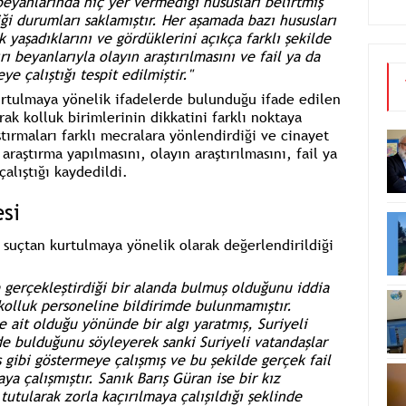
eyanlarında hiç yer vermediği hususları belirtmiş
iği durumları saklamıştır. Her aşamada bazı hususları
 yaşadıklarını ve gördüklerini açıkça farklı şekilde
rı beyanlarıyla olayın araştırılmasını ve fail ya da
e çalıştığı tespit edilmiştir."
rtulmaya yönelik ifadelerde bulunduğu ifade edilen
rak kolluk birimlerinin dikkatini farklı noktaya
ştırmaları farklı mecralara yönlendirdiği ve cinayet
araştırma yapılmasını, olayın araştırılmasını, fail ya
alıştığı kaydedildi.
esi
uçtan kurtulmaya yönelik olarak değerlendirildiği
gerçekleştirdiği bir alanda bulmuş olduğunu iddia
ir kolluk personeline bildirimde bulunmamıştır.
 ait olduğu yönünde bir algı yaratmış, Suriyeli
de bulduğunu söyleyerek sanki Suriyeli vatandaşlar
 gibi göstermeye çalışmış ve bu şekilde gerçek fail
a çalışmıştır. Sanık Barış Güran ise bir kız
utularak zorla kaçırılmaya çalışıldığı şeklinde