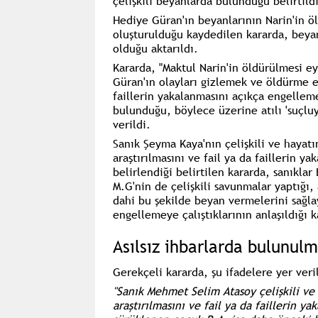
çelişkili beyanlarda bulunduğu belirtildi
Hediye Güran'ın beyanlarının Narin'in ö
oluşturulduğu kaydedilen kararda, beyanl
olduğu aktarıldı.
Kararda, "Maktul Narin'in öldürülmesi 
Güran'ın olayları gizlemek ve öldürme ey
faillerin yakalanmasını açıkça engelle
bulunduğu, böylece üzerine atılı 'suçluyu
verildi.
Sanık Şeyma Kaya'nın çelişkili ve hayatı
araştırılmasını ve fail ya da faillerin y
belirlendiği belirtilen kararda, sanıkla
M.G'nin de çelişkili savunmalar yaptığı,
dahi bu şekilde beyan vermelerini sağla
engellemeye çalıştıklarının anlaşıldığı k
Asılsız ihbarlarda bulunulm
Gerekçeli kararda, şu ifadelere yer veri
"Sanık Mehmet Selim Atasoy çelişkili ve 
araştırılmasını ve fail ya da faillerin y