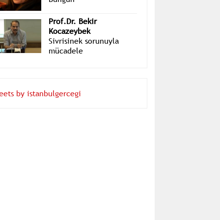
Layra Mete
Bungun
Prof.Dr. Bekir
Kocazeybek
Sivrisinek sorunuyla
mücadele
eets by istanbulgercegi