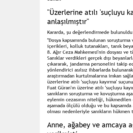
"Üzerlerine atılı 'suçluyu k
anlaşılmıştır"
Kararda, şu değerlendirmede bulunuldu
"Dosya kapsamında bulunan soruşturma 
içerikleri, kolluk tutanakları, tanık bey
8. Ağır Ceza Mahkemesi'nin dosyası ve tü
Sanıklar verdikleri gerçek dışı beyanlar
çıkararak, jandarma personelini takip e
yönlendirici asılsız ihbarlarda bulunarak,
araştırmadan kurtulmalarına imkan sağlam
üzerlerine atılı 'suçluyu kayırma' suçunu 
Fuat Güran'ın üzerine atılı 'suçluyu kay
sanıkların soruşturma ve kovuşturma aşam
eylemin cezasının niteliği, hükmedilen
aşamada ölçülü olduğu ve bu kapsamda ad
olması nedenleriyle sanıkların hükmen t
Anne, ağabey ve amcaya ağ