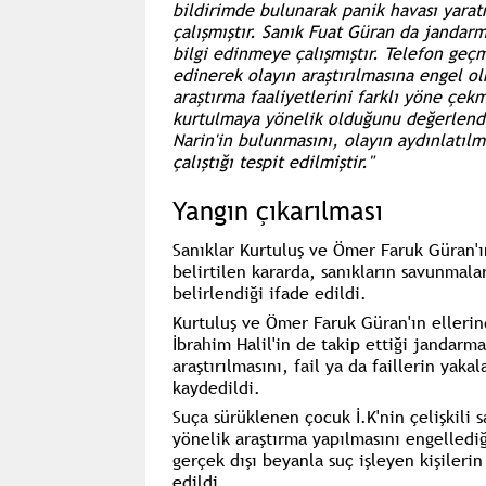
bildirimde bulunarak panik havası yarat
çalışmıştır. Sanık Fuat Güran da jandarm
bilgi edinmeye çalışmıştır. Telefon geçm
edinerek olayın araştırılmasına engel ol
araştırma faaliyetlerini farklı yöne çek
kurtulmaya yönelik olduğunu değerlendir
Narin'in bulunmasını, olayın aydınlatıl
çalıştığı tespit edilmiştir."
Yangın çıkarılması
Sanıklar Kurtuluş ve Ömer Faruk Güran'ın
belirtilen kararda, sanıkların savunmal
belirlendiği ifade edildi.
Kurtuluş ve Ömer Faruk Güran'ın ellerin
İbrahim Halil'in de takip ettiği jandarm
araştırılmasını, fail ya da faillerin yak
kaydedildi.
Suça sürüklenen çocuk İ.K'nin çelişkili 
yönelik araştırma yapılmasını engelledi
gerçek dışı beyanla suç işleyen kişileri
edildi.