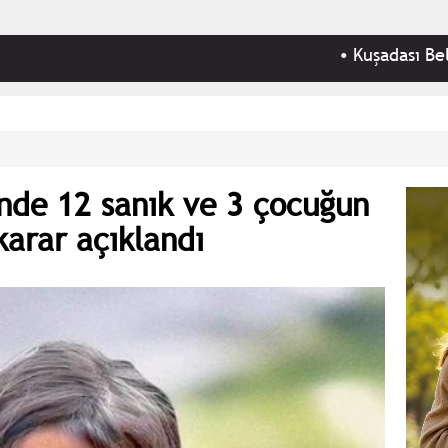
•
Kuşadası Belediyesi'ne '
nde 12 sanık ve 3 çocuğun
karar açıklandı