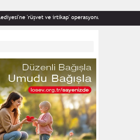
rüşvet ve irtikap' operasyonu: 22 kişi hakkında gözaltı ka