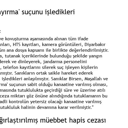
ayırma' suçunu işledikleri
:
ve kovuşturma aşamasında alınan tüm ifade
anları, HTS kayıtları, kamera görüntüleri, Diyarbakır
m ana dosya kapsamı ile birlikte değerlendirilmiştir.
la, tutanak içeriklerinde bulunduğu şekilde yangın
derek ve dinleyerek, jandarma personelini
 telefon kayıtlarını silerek suç işleyen kişilerin
ıştır. Sanıkların ortak saikle hareket ederek
işledikleri anlaşılmıştır. Sanıklar Birsen, Maşallah ve
ırma' suçunun sabit olduğu kanaatine varılmış olması,
asında tutuklulukta geçirdiği süre ve üzerine atılı
 ceza miktarı göz önüne alındığında tutuklamanın bu
li kontrolün yetersiz olacağı kanaatine varılmış
utukluluk halinin devamına karar verilmiştir."
ırlaştırılmış müebbet hapis cezası