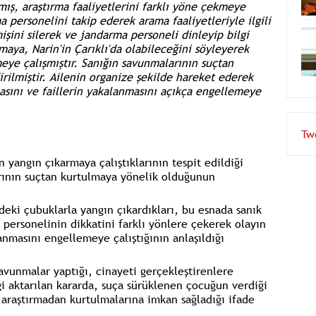
mış, araştırma faaliyetlerini farklı yöne çekmeye
a personelini takip ederek arama faaliyetleriyle ilgili
işini silerek ve jandarma personeli dinleyip bilgi
maya, Narin'in Çarıklı'da olabileceğini söyleyerek
meye çalışmıştır. Sanığın savunmalarının suçtan
ilmiştir. Ailenin organize şekilde hareket ederek
masını ve faillerin yakalanmasını açıkça engellemeye
Tw
 yangın çıkarmaya çalıştıklarının tespit edildiği
arının suçtan kurtulmaya yönelik olduğunun
deki çubuklarla yangın çıkardıkları, bu esnada sanık
a personelinin dikkatini farklı yönlere çekerek olayın
alanmasını engellemeye çalıştığının anlaşıldığı
savunmalar yaptığı, cinayeti gerçekleştirenlere
ği aktarılan kararda, suça sürüklenen çocuğun verdiği
n araştırmadan kurtulmalarına imkan sağladığı ifade