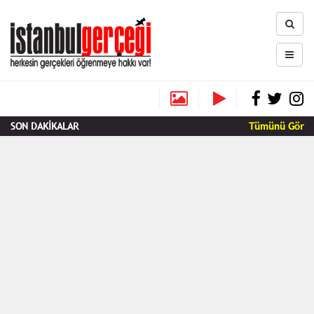
SON DAKİKALAR
Tümünü Gör