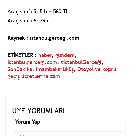
Araç sınıfı 5:
5 bin 560 TL
Araç sınıfı 6:
295 TL
Kaynak :
istanbulgercegi.com
ETİKETLER :
haber
,
gündem
,
istanbulgercegi.com
,
#İstanbulGerçeği
,
SonDakika
,
imambakır üküş
,
Otoyol ve köprü
geçiş ücretlerine zam
ÜYE YORUMLARI
Yorum Yap