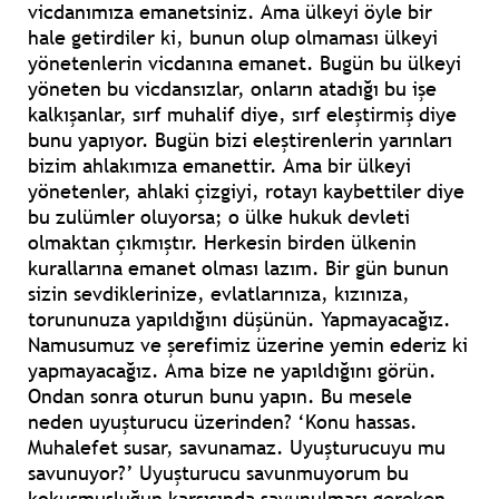
vicdanımıza emanetsiniz. Ama ülkeyi öyle bir
hale getirdiler ki, bunun olup olmaması ülkeyi
yönetenlerin vicdanına emanet. Bugün bu ülkeyi
yöneten bu vicdansızlar, onların atadığı bu işe
kalkışanlar, sırf muhalif diye, sırf eleştirmiş diye
bunu yapıyor. Bugün bizi eleştirenlerin yarınları
bizim ahlakımıza emanettir. Ama bir ülkeyi
yönetenler, ahlaki çizgiyi, rotayı kaybettiler diye
bu zulümler oluyorsa; o ülke hukuk devleti
olmaktan çıkmıştır. Herkesin birden ülkenin
kurallarına emanet olması lazım. Bir gün bunun
sizin sevdiklerinize, evlatlarınıza, kızınıza,
torununuza yapıldığını düşünün. Yapmayacağız.
Namusumuz ve şerefimiz üzerine yemin ederiz ki
yapmayacağız. Ama bize ne yapıldığını görün.
Ondan sonra oturun bunu yapın. Bu mesele
neden uyuşturucu üzerinden? ‘Konu hassas.
Muhalefet susar, savunamaz. Uyuşturucuyu mu
savunuyor?’ Uyuşturucu savunmuyorum bu
kokuşmuşluğun karşısında savunulması gereken