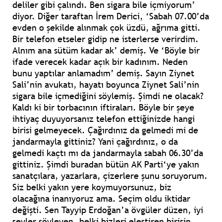
deliler gibi çalındı. Ben sigara bile içmiyorum’
diyor. Diğer taraftan İrem Derici, ‘Sabah 07.00’da
evden o şekilde alınmak çok üzdü, ağrıma gitti.
Bir telefon etseler gidip ne isterlerse verirdim.
Alnım ana sütüm kadar ak’ demiş. Ve ‘Böyle bir
ifade verecek kadar açık bir kadınım. Neden
bunu yaptılar anlamadım’ demiş. Sayın Ziynet
Sali’nin avukatı, hayatı boyunca Ziynet Sali’nin
sigara bile içmediğini söylemiş. Şimdi ne olacak?
Kaldı ki bir torbacının iftiraları. Böyle bir şeye
ihtiyaç duyuyorsanız telefon ettiğinizde hangi
birisi gelmeyecek. Çağırdınız da gelmedi mi de
jandarmayla gittiniz? Yani çağırdınız, o da
gelmedi kaçtı mı da jandarmayla sabah 06.30’da
gittiniz. Şimdi buradan bütün AK Parti‘ye yakın
sanatçılara, yazarlara, çizerlere şunu soruyorum.
Siz belki yakın yere koymuyorsunuz, biz
olacağına inanıyoruz ama. Seçim oldu iktidar
değişti. Sen Tayyip Erdoğan’a övgüler düzen, iyi
şeyler söyleyen, belki bizleri eleştiren birisin.