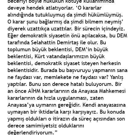
beceriyi böyle hukukun kötüye kullanımında
deveye hendek atlatıyorlar. ‘O kararlar
alındığında tutukluymuş da şimdi hükümlüymüş.
O karar şunu bağlarmış da şimdi bilmem neymiş’
diyerek uzattıkça uzattılar. Bir sürecin içindeyiz.
Eğer demokratik siyasetin önü açılacaksa, bu DEM
tarafında Selahattin Demirtaş ile olur. Bu
toplumun büyük beklentisi, DEM’in büyük
beklentisi, Kürt vatandaşlarımızın büyük
beklentisi, demokratik siyaset isteyen herkesin
beklentisidir. Burada bu başvuruyu yapmanın sana
ne faydası var, memlekete ne faydası var? Yanlış
yaptılar. Bunu son derece hatalı buluyorum. Bir
an önce AİHM kararlarının da Anayasa Mahkemesi
kararlarının da hızla uygulanması, zaten
Anayasa’ya uymanın gereğidir. Kendi anayasasına
uymayan bir iktidarla karşı karşıyayız. Bu konuda
yapmış oldukları o itirazın da süreç açısından son
derece samimiyetsiz olduklarını
değerlendiriyorum.”