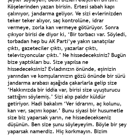
Köşelerinden yazan birisin. Ertesi sabah kapı
çalınıyor, jandarma geliyor. Ve sizi evlerinizden
teker teker alıyor, saç kontrolüne, idrar
vermeye, zorla kan vermeye götürüyor. Sonra
çıkıyor birisi de diyor ki, ‘Bir torbacı var. Söyledi,
torbadan hep bu AK Parti‘ye yakın sanatçılar
çıktı, gazeteciler çıktı, yazarlar çıktı,
televizyoncular çıktı.’ Ne hissedeceksiniz? Bugün
bize yaptıkları bu. Size yapılsa ne
hissedeceksiniz? Evladınızın önünde, eşinizin
yanından ve komşularınızın gözü önünde bir sürü
jandarma arabası aşağıda çakarlarla gelip size
‘Hakkınızda bir iddia var, birisi size uyuşturucu
sattığını söylemiş.’ Sizi alıp paldır küldür
getiriyor. Hadi bakalım ‘Ver idrarını, aç kolunu,
kan ver, saçını kopar.’ Bunu siyasi bir husumetle
size biz yaparsak yarın, ne hissedecekseniz
düşünün. Ben size şunu söyleyeyim. Böyle bir şey
yaparsak namerdiz. Hiç korkmayın. Bizim