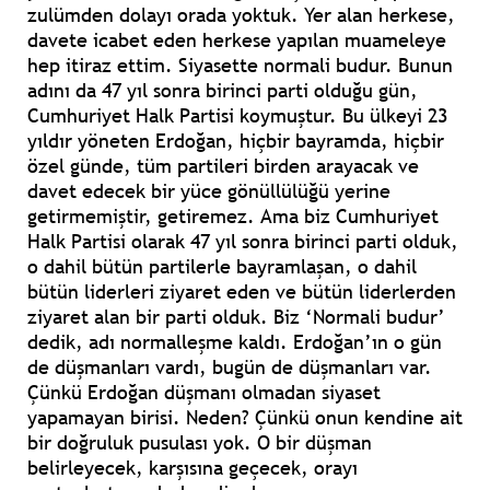
zulümden dolayı orada yoktuk. Yer alan herkese,
davete icabet eden herkese yapılan muameleye
hep itiraz ettim. Siyasette normali budur. Bunun
adını da 47 yıl sonra birinci parti olduğu gün,
Cumhuriyet Halk Partisi koymuştur. Bu ülkeyi 23
yıldır yöneten Erdoğan, hiçbir bayramda, hiçbir
özel günde, tüm partileri birden arayacak ve
davet edecek bir yüce gönüllülüğü yerine
getirmemiştir, getiremez. Ama biz Cumhuriyet
Halk Partisi olarak 47 yıl sonra birinci parti olduk,
o dahil bütün partilerle bayramlaşan, o dahil
bütün liderleri ziyaret eden ve bütün liderlerden
ziyaret alan bir parti olduk. Biz ‘Normali budur’
dedik, adı normalleşme kaldı. Erdoğan’ın o gün
de düşmanları vardı, bugün de düşmanları var.
Çünkü Erdoğan düşmanı olmadan siyaset
yapamayan birisi. Neden? Çünkü onun kendine ait
bir doğruluk pusulası yok. O bir düşman
belirleyecek, karşısına geçecek, orayı