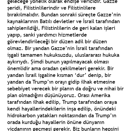
geleceğe yönelik olarak endişe vericidir. Gazze
şeridi, Filistinlilerindir ve Filistinlilere
bırakılmalıdır. Bundan sonraki süreçte Gazze’nin
kaynaklarının Batılı devletler ve İsrail tarafından
sahiplenildiği, Filistinlilerin de geri kalan işleri
yapıp, sanki yardımcı hizmetlerde
görevlendirileceği bir düzen adil bir düzen
olmaz. Bir yandan Gazze’nin İsrail tarafından
işgali tamamen hukuksuzdu, uluslararası hukuka
aykırıydı. Şimdi bunun yapılmayacak olması
önemlidir ama oradan çekilmeleri gerekir. Bir
yandan İsrail işgaline kısman ‘dur’ denip, bir
yandan da Trump’ın orayı gidip ilhak etmesine
sebebiyet verecek bir planın da doğru ve nihai bir
plan olmadığını düşünüyoruz. Orası Amerika
tarafından ilhak edilip, Trump tarafından oraya
kendi hayallerindekilerin inşa edilip, önündeki
hidrokarbon yatakları noktasından da Trump’ın
orada kurduğu hayallerin önüne dünyanın
vicdanının geçmesi gerekir. Biz bunların hepsini