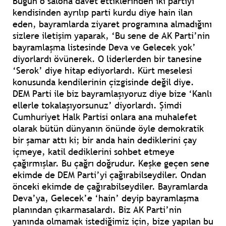
Bugün o salona davet ettiklerinden iki partiyi
kendisinden ayrılıp parti kurdu diye hain ilan
eden, bayramlarda ziyaret programına almadığını
sizlere iletişim yaparak, ‘Bu sene de AK Parti’nin
bayramlaşma listesinde Deva ve Gelecek yok’
diyorlardı övünerek. O liderlerden bir tanesine
‘Serok’ diye hitap ediyorlardı. Kürt meselesi
konusunda kendilerinin çizgisinde değil diye.
DEM Parti ile biz bayramlaşıyoruz diye bize ‘Kanlı
ellerle tokalaşıyorsunuz’ diyorlardı. Şimdi
Cumhuriyet Halk Partisi onlara ana muhalefet
olarak bütün dünyanın önünde öyle demokratik
bir şamar attı ki; bir anda hain dediklerini çay
içmeye, katil dediklerini sohbet etmeye
çağırmışlar. Bu çağrı doğrudur. Keşke geçen sene
ekimde de DEM Parti’yi çağırabilseydiler. Ondan
önceki ekimde de çağırabilseydiler. Bayramlarda
Deva’ya, Gelecek’e ‘hain’ deyip bayramlaşma
planından çıkarmasalardı. Biz AK Parti’nin
yanında olmamak istediğimiz için, bize yapılan bu