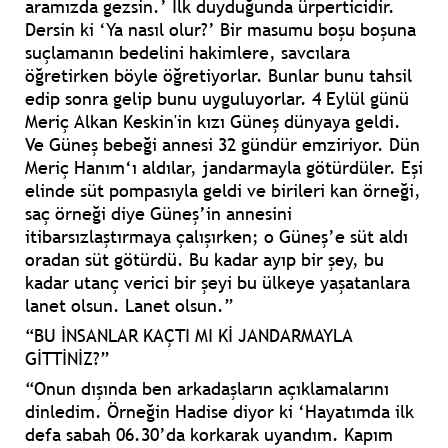
aramızda gezsin.’ İlk duyduğunda ürperticidir.
Dersin ki ‘Ya nasıl olur?’ Bir masumu boşu boşuna
suçlamanın bedelini hakimlere, savcılara
öğretirken böyle öğretiyorlar. Bunlar bunu tahsil
edip sonra gelip bunu uyguluyorlar. 4 Eylül günü
Meriç Alkan Keskin'in kızı Güneş dünyaya geldi.
Ve Güneş bebeği annesi 32 gündür emziriyor. Dün
Meriç Hanım‘ı aldılar, jandarmayla götürdüler. Eşi
elinde süt pompasıyla geldi ve birileri kan örneği,
saç örneği diye Güneş’in annesini
itibarsızlaştırmaya çalışırken; o Güneş’e süt aldı
oradan süt götürdü. Bu kadar ayıp bir şey, bu
kadar utanç verici bir şeyi bu ülkeye yaşatanlara
lanet olsun. Lanet olsun.”
“BU İNSANLAR KAÇTI MI Kİ JANDARMAYLA
GİTTİNİZ?”
“Onun dışında ben arkadaşların açıklamalarını
dinledim. Örneğin Hadise diyor ki ‘Hayatımda ilk
defa sabah 06.30’da korkarak uyandım. Kapım