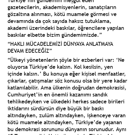
Türkiye’nin gündemini meşgul eden
gazetecilerin, akademisyenlerin, sanatçıların
gözaltına alınması, kötü muamele görmesi ve
devamında da çok sayıda haksız tutuklama,
akademi üzerindeki baskılar, öğrencilere yapılan
baskılar elbette bizim gündemimizde.”
“HAKLI MÜCADELEMİZİ DÜNYAYA ANLATMAYA
DEVAM EDECEĞİZ”
“Ülkeyi yönetenlerin şöyle bir ezberleri var: ‘Ne
oluyorsa Türkiye’de kalsın. Kol kesilsin, yen
içinde kalsın.’ Bu konuya eğer kişisel menfaatler,
çıkarlar, çatışmalar söz konusu olsa bir yere kadar
katlanılabilir. Ama ülkenin doğrudan demokrasisi,
Cumhuriyet’in en önemli kazanımı sandık
tehlikedeyken ve ülkedeki herkes sadece birileri
iktidarını sürdürsün diye büyük bir baskı
altındayken, zulüm altındayken, işkenceye varan
kötü muamele altındayken, Türkiye’de yaşanan
bu demokrasi sorununu dünyanın sorunudur. Aynı