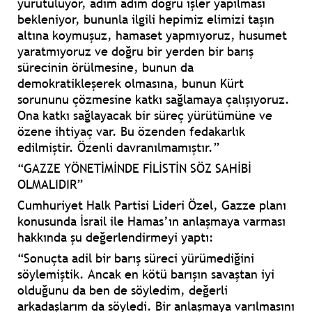
yürütülüyor, adım adım doğru işler yapılması
bekleniyor, bununla ilgili hepimiz elimizi taşın
altına koymuşuz, hamaset yapmıyoruz, husumet
yaratmıyoruz ve doğru bir yerden bir barış
sürecinin örülmesine, bunun da
demokratikleşerek olmasına, bunun Kürt
sorununu çözmesine katkı sağlamaya çalışıyoruz.
Ona katkı sağlayacak bir süreç yürütümüne ve
özene ihtiyaç var. Bu özenden fedakarlık
edilmiştir. Özenli davranılmamıştır.”
“GAZZE YÖNETİMİNDE FİLİSTİN SÖZ SAHİBİ
OLMALIDIR”
Cumhuriyet Halk Partisi Lideri Özel, Gazze planı
konusunda İsrail ile Hamas’ın anlaşmaya varması
hakkında şu değerlendirmeyi yaptı:
“Sonuçta adil bir barış süreci yürümediğini
söylemiştik. Ancak en kötü barışın savaştan iyi
olduğunu da ben de söyledim, değerli
arkadaşlarım da söyledi. Bir anlaşmaya varılmasını