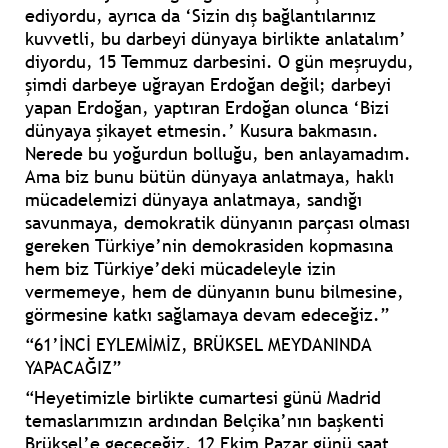
ediyordu, ayrıca da ‘Sizin dış bağlantılarınız
kuvvetli, bu darbeyi dünyaya birlikte anlatalım’
diyordu, 15 Temmuz darbesini. O gün meşruydu,
şimdi darbeye uğrayan Erdoğan değil; darbeyi
yapan Erdoğan, yaptıran Erdoğan olunca ‘Bizi
dünyaya şikayet etmesin.’ Kusura bakmasın.
Nerede bu yoğurdun bolluğu, ben anlayamadım.
Ama biz bunu bütün dünyaya anlatmaya, haklı
mücadelemizi dünyaya anlatmaya, sandığı
savunmaya, demokratik dünyanın parçası olması
gereken Türkiye’nin demokrasiden kopmasına
hem biz Türkiye’deki mücadeleyle izin
vermemeye, hem de dünyanın bunu bilmesine,
görmesine katkı sağlamaya devam edeceğiz.”
“61’İNCİ EYLEMİMİZ, BRÜKSEL MEYDANINDA
YAPACAĞIZ”
“Heyetimizle birlikte cumartesi günü Madrid
temaslarımızın ardından Belçika’nın başkenti
Brüksel’e geçeceğiz. 12 Ekim Pazar günü saat