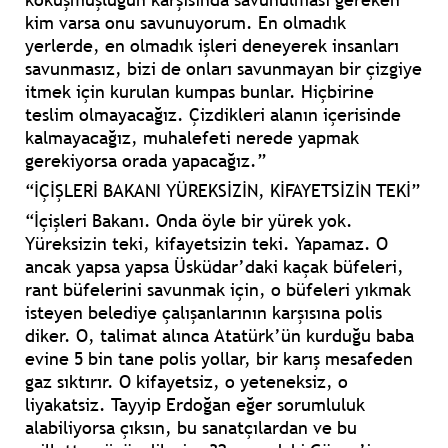
kim varsa onu savunuyorum. En olmadık
yerlerde, en olmadık işleri deneyerek insanları
savunmasız, bizi de onları savunmayan bir çizgiye
itmek için kurulan kumpas bunlar. Hiçbirine
teslim olmayacağız. Çizdikleri alanın içerisinde
kalmayacağız, muhalefeti nerede yapmak
gerekiyorsa orada yapacağız.”
“İÇİŞLERİ BAKANI YÜREKSİZİN, KİFAYETSİZİN TEKİ”
“İçişleri Bakanı. Onda öyle bir yürek yok.
Yüreksizin teki, kifayetsizin teki. Yapamaz. O
ancak yapsa yapsa Üsküdar’daki kaçak büfeleri,
rant büfelerini savunmak için, o büfeleri yıkmak
isteyen belediye çalışanlarının karşısına polis
diker. O, talimat alınca Atatürk’ün kurduğu baba
evine 5 bin tane polis yollar, bir karış mesafeden
gaz sıktırır. O kifayetsiz, o yeteneksiz, o
liyakatsiz. Tayyip Erdoğan eğer sorumluluk
alabiliyorsa çıksın, bu sanatçılardan ve bu