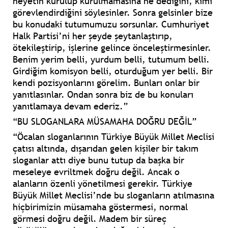
heyetin kurulup kurulmamasına ne dediğini, kimi
görevlendirdiğini söylesinler. Sonra gelsinler bize
bu konudaki tutumumuzu sorsunlar. Cumhuriyet
Halk Partisi’ni her şeyde şeytanlaştırıp,
ötekileştirip, işlerine gelince önceleştirmesinler.
Benim yerim belli, yurdum belli, tutumum belli.
Girdiğim komisyon belli, oturduğum yer belli. Bir
kendi pozisyonlarını görelim. Bunları onlar bir
yanıtlasınlar. Ondan sonra biz de bu konuları
yanıtlamaya devam ederiz.”
“BU SLOGANLARA MÜSAMAHA DOĞRU DEĞİL”
“Öcalan sloganlarının Türkiye Büyük Millet Meclisi
çatısı altında, dışarıdan gelen kişiler bir takım
sloganlar attı diye bunu tutup da başka bir
meseleye evriltmek doğru değil. Ancak o
alanların özenli yönetilmesi gerekir. Türkiye
Büyük Millet Meclisi’nde bu sloganların atılmasına
hiçbirimizin müsamaha göstermesi, normal
görmesi doğru değil. Madem bir süreç