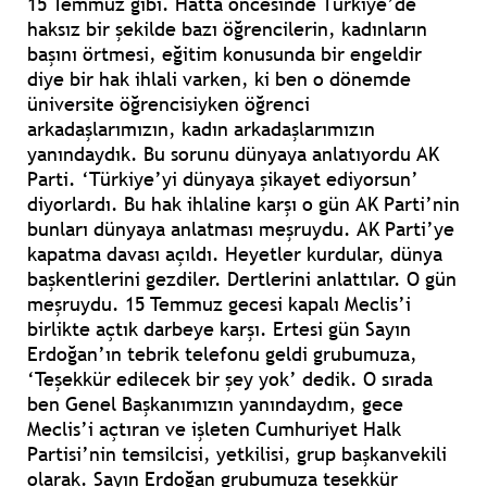
15 Temmuz gibi. Hatta öncesinde Türkiye’de
haksız bir şekilde bazı öğrencilerin, kadınların
başını örtmesi, eğitim konusunda bir engeldir
diye bir hak ihlali varken, ki ben o dönemde
üniversite öğrencisiyken öğrenci
arkadaşlarımızın, kadın arkadaşlarımızın
yanındaydık. Bu sorunu dünyaya anlatıyordu AK
Parti. ‘Türkiye’yi dünyaya şikayet ediyorsun’
diyorlardı. Bu hak ihlaline karşı o gün AK Parti’nin
bunları dünyaya anlatması meşruydu. AK Parti’ye
kapatma davası açıldı. Heyetler kurdular, dünya
başkentlerini gezdiler. Dertlerini anlattılar. O gün
meşruydu. 15 Temmuz gecesi kapalı Meclis’i
birlikte açtık darbeye karşı. Ertesi gün Sayın
Erdoğan’ın tebrik telefonu geldi grubumuza,
‘Teşekkür edilecek bir şey yok’ dedik. O sırada
ben Genel Başkanımızın yanındaydım, gece
Meclis’i açtıran ve işleten Cumhuriyet Halk
Partisi’nin temsilcisi, yetkilisi, grup başkanvekili
olarak. Sayın Erdoğan grubumuza teşekkür