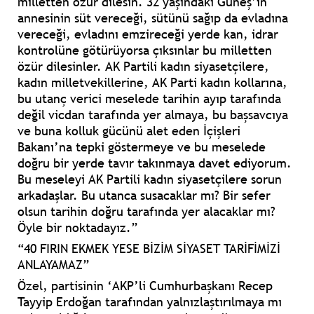
milletten özür dilesin. 32 yaşındaki Güneş’in
annesinin süt vereceği, sütünü sağıp da evladına
vereceği, evladını emzireceği yerde kan, idrar
kontrolüne götürüyorsa çıksınlar bu milletten
özür dilesinler. AK Partili kadın siyasetçilere,
kadın milletvekillerine, AK Parti kadın kollarına,
bu utanç verici meselede tarihin ayıp tarafında
değil vicdan tarafında yer almaya, bu başsavcıya
ve buna kolluk gücünü alet eden İçişleri
Bakanı’na tepki göstermeye ve bu meselede
doğru bir yerde tavır takınmaya davet ediyorum.
Bu meseleyi AK Partili kadın siyasetçilere sorun
arkadaşlar. Bu utanca susacaklar mı? Bir sefer
olsun tarihin doğru tarafında yer alacaklar mı?
Öyle bir noktadayız.”
“40 FIRIN EKMEK YESE BİZİM SİYASET TARİFİMİZİ
ANLAYAMAZ”
Özel, partisinin ‘AKP’li Cumhurbaşkanı Recep
Tayyip Erdoğan tarafından yalnızlaştırılmaya mı