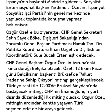
İspanya'nın başkenti Madrid'e gidecek. Sosyalist
Enternasyonal Başkan Yardımcısı Özel'in, İspanyol
Sosyalist İşçi Partisi’nin genel merkezinde
yapılacak toplantıda konuşma yapması
bekleniyor.
Özgür Özel’e bu ziyarette; CHP Genel Sekreteri
Selin Sayek Böke, Dışişleri Bakanlığı’ndan
Sorumlu Genel Başkan Yardımcısı Namık Tan, Dış
Politika Koordinatörü İlhan Uzgel ve Dış İlişkiler
Koordinatörü Şule Bucak Erten eşlik edecek.
CHP Genel Başkanı Özgür Özel'in Avrupa'daki
ikinci durağı Belçika olacak. Özel, 12 Ekim Pazar
günü Belçika'nın başkenti Brüksel'de "Millet
İradesine Sahip Çıkıyor" mitingi gerçekleştirecek.
Türkiye saati ile 12.00'de Brüksel Meydanı'nda
başlayacak miting, CHP'nin İmamoğlu için yurt
dışında düzenlediği ilk miting olacak. Özgür Özel,
mitingin ardından kentte yaşayan Türk
seçmenlerle de bir araya gelecek.