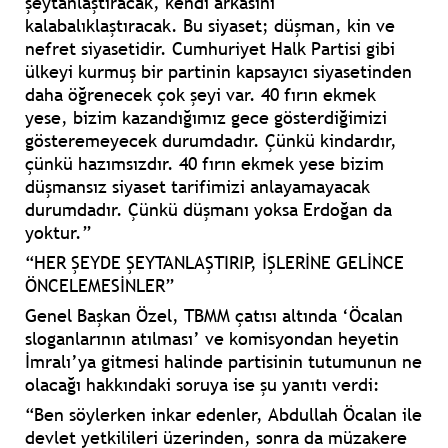
şeytanlaştıracak, kendi arkasını
kalabalıklaştıracak. Bu siyaset; düşman, kin ve
nefret siyasetidir. Cumhuriyet Halk Partisi gibi
ülkeyi kurmuş bir partinin kapsayıcı siyasetinden
daha öğrenecek çok şeyi var. 40 fırın ekmek
yese, bizim kazandığımız gece gösterdiğimizi
gösteremeyecek durumdadır. Çünkü kindardır,
çünkü hazımsızdır. 40 fırın ekmek yese bizim
düşmansız siyaset tarifimizi anlayamayacak
durumdadır. Çünkü düşmanı yoksa Erdoğan da
yoktur.”
“HER ŞEYDE ŞEYTANLAŞTIRIP, İŞLERİNE GELİNCE
ÖNCELEMESİNLER”
Genel Başkan Özel, TBMM çatısı altında ‘Öcalan
sloganlarının atılması’ ve komisyondan heyetin
İmralı’ya gitmesi halinde partisinin tutumunun ne
olacağı hakkındaki soruya ise şu yanıtı verdi:
“Ben söylerken inkar edenler, Abdullah Öcalan ile
devlet yetkilileri üzerinden, sonra da müzakere