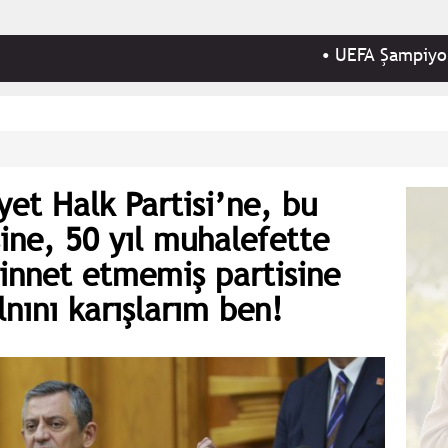
•
UEFA Şampiyonlar Ligi 3.
et Halk Partisi’ne, bu
sine, 50 yıl muhalefette
innet etmemiş partisine
lnını karışlarım ben!