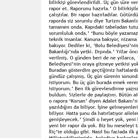
bilirkişi görevlendirildi. Üç gün süre ve
rapor et. Raporunu hazırla.’ O bilirkişi
çalıştılar. Bir rapor hazırladılar. Götür
raporda siz sorumlu diye Turizm Bakanlığ
tamamen onda. Kapıdaki tabeladan tutu
sorumluluk onda.’ ‘Bunu böyle yazamazsın
teknik insanlar. Kanuna bakıyor, nizama
bakıyor. Dediler ki, ‘Bolu Belediyesi’nin
Bakanlığı’nda yetki. Dışında.’ Yıllar ön
verilmiş. O günden beri de ne yıllarca, 
Belediyesi’nin oraya gitmeye yetkisi yok
Buradan gösterdim geçtiğimiz haftalarda.
gündüz çalışmış. Üç gün sürenin sonund
istiyorum. Bu üç gün burada emek vere
istiyorum.’ Ben ilk görevlendirme yazıs
buldum. Sizlerle de paylaştım. Bütün ail
o rapora ‘Korsan’ diyen Adalet Bakanı’nı
yazıldığını da biliyor. İşine gelmeyenleri
biliyor. Hatta şunu da hatırlatıyor aile
genişleyecek.’ Şimdi o heyet yok, yeni
yeni bir rapor da yok. Biz bu meseleyi
İliç’te olduğu gibi. Nasıl bu faciada ilk
Milletvekillerimizle, belediye başkanlar