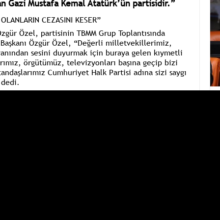
an Gazi Mustafa Kemal Atatürk’ün partisidir.”
T OLANLARIN CEZASINI KESER”
Özgür Özel, partisinin TBMM Grup Toplantısında
 Başkanı Özgür Özel,
“Değerli milletvekillerimiz,
 yanından sesini duyurmak için buraya gelen kıymetli
rımız, örgütümüz, televizyonları başına geçip bizi
andaşlarımız Cumhuriyet Halk Partisi adına sizi saygı
dedi.