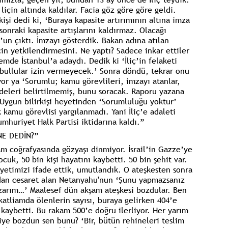
 liçin altında kaldılar. Facia göz göre göre geldi.
rkişi dedi ki, ‘Buraya kapasite artırımının altına imza
sonraki kapasite artışlarını kaldırmaz. Olacağı
’un çıktı. İmzayı gösterdik. Bakan adına atılan
in yetkilendirmesini. Ne yaptı? Sadece inkar ettiler
mde İstanbul’a adaydı. Dedik ki ‘İliç’in felaketi
nbullular izin vermeyecek.’ Sonra döndü, tekrar onu
yor ya ‘Sorumlu; kamu görevlileri, imzayı atanlar,
deleri belirtilmemiş, bunu soracak. Raporu yazana
r. Uygun bilirkişi heyetinden ‘Sorumluluğu yoktur’
 kamu görevlisi yargılanmadı. Yani İliç’e adaleti
mhuriyet Halk Partisi iktidarına kaldı.”
NE DEDİN?”
 coğrafyasında gözyaşı dinmiyor. İsrail’in Gazze’ye
ocuk, 50 bin kişi hayatını kaybetti. 50 bin şehit var.
yetimizi ifade ettik, umutlandık. O ateşkesten sonra
ndan cesaret alan Netanyahu'nun ‘Şunu yapmazsanız
zarım…’ Maalesef dün akşam ateşkesi bozdular. Ben
katliamda ölenlerin sayısı, buraya gelirken 404’e
 kaybetti. Bu rakam 500’e doğru ilerliyor. Her yarım
Niye bozdun sen bunu? ‘Bir, bütün rehineleri teslim