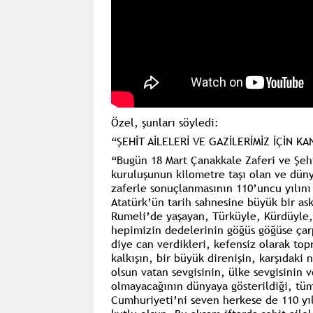
Özel, şunları söyledi:
“ŞEHİT AİLELERİ VE GAZİLERİMİZ İÇİN 
“Bugün 18 Mart Çanakkale Zaferi ve Şeh
kuruluşunun kilometre taşı olan ve düny
zaferle sonuçlanmasının 110’uncu yılın
Atatürk’ün tarih sahnesine büyük bir as
Rumeli’de yaşayan, Türküyle, Kürdüyle, 
hepimizin dedelerinin göğüs göğüse çarp
diye can verdikleri, kefensiz olarak top
kalkışın, bir büyük direnişin, karşıdaki 
olsun vatan sevgisinin, ülke sevgisinin v
olmayacağının dünyaya gösterildiği, tüm
Cumhuriyeti’ni seven herkese de 110 yıl