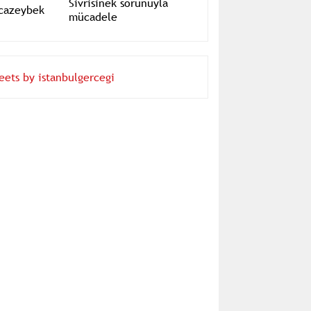
Kocazeybek
Sivrisinek sorunuyla
mücadele
eets by istanbulgercegi