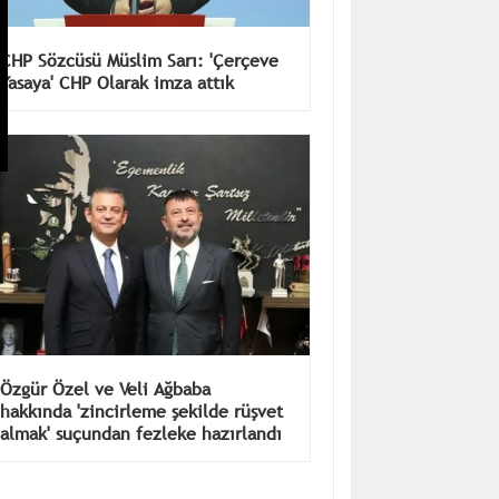
CHP Sözcüsü Müslim Sarı: 'Çerçeve
Yasaya' CHP Olarak imza attık
Özgür Özel ve Veli Ağbaba
hakkında 'zincirleme şekilde rüşvet
almak' suçundan fezleke hazırlandı