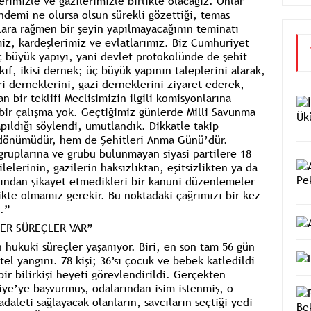
erimizle ve gazilerimizle birlikte olacağız. Onlar
ndemi ne olursa olsun sürekli gözettiği, temas
lara rağmen bir şeyin yapılmayacağının teminatı
iz, kardeşlerimiz ve evlatlarımız. Biz Cumhuriyet
üç büyük yapıyı, yani devlet protokolünde de şehit
akıf, ikisi dernek; üç büyük yapının taleplerini alarak,
i derneklerini, gazi derneklerini ziyaret ederek,
n bir teklifi Meclisimizin ilgili komisyonlarına
bir çalışma yok. Geçtiğimiz günlerde Milli Savunma
pıldığı söylendi, umutlandık. Dikkatle takip
ldönümüdür, hem de Şehitleri Anma Günü’dür.
gruplarına ve grubu bulunmayan siyasi partilere 18
lelerinin, gazilerin haksızlıktan, eşitsizlikten ya da
sından şikayet etmedikleri bir kanuni düzenlemeler
kte olmamız gerekir. Bu noktadaki çağrımızı bir kez
.”
ZER SÜREÇLER VAR”
 hukuki süreçler yaşanıyor. Biri, en son tam 56 gün
el yangını. 78 kişi; 36’sı çocuk ve bebek katledildi
 bir bilirkişi heyeti görevlendirildi. Gerçekten
iye’ye başvurmuş, odalarından isim istenmiş, o
daleti sağlayacak olanların, savcıların seçtiği yedi