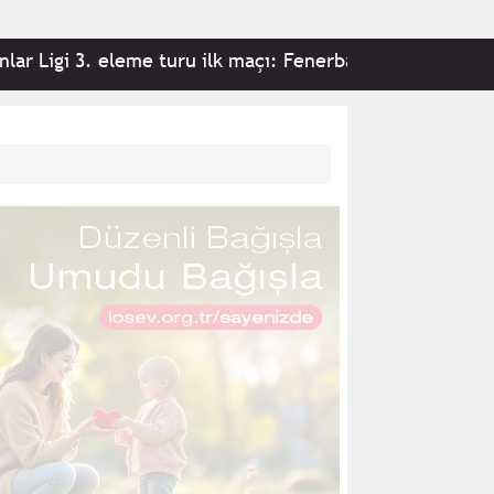
 eleme turu ilk maçı: Fenerbahçe 2-0 Sturm Graz