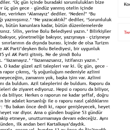
rdiler. ‘Üç gün içinde buradaki sorumlulukları bize
ler üç gün gece - gündüz yanmış otelin içinde
düler, verirken ‘Alamayız’ dediler. ‘Neden?’ ‘Bu
ı yazmışsınız.’ ‘Ne yazacaktık?’ dediler, ‘Sorumluluk
n, bütün kanunlara kadar, bütün düzenlemelerde
ız. Silin, yerine Bolu Belediyesi yazın.’ Bilirkişiler
 bakıyor, yönetmeliğe bakıyor, yazışmaya - çizişmeye
Tw
 sınırlarının da dışında burası. İçinde de olsa Turizm
ce AK Parti’deyken Bolu Belediyesi, bir uygunluk
15 yıl AK Parti gitmiş. Ne de şimdi Bolu
. ‘Yazamayız.’ ‘Yazamazsanız, istifanızı yazın.’
 O kadar güzel azil talepleri var ki. Üç gün, gece -
a rapor çıkmış, ‘İş yoğunluğum nedeniyle azlimi
meyeceğim, zamanım yok, başka işim var. Azlimi
ını da buldum. Azil taleplerini de buldum. Raporu da
eleri de ziyaret ediyoruz. Hepsi o raporu da biliyor,
 da biliyor. Herkes o raporun ne kadar şeffaf, doğru
n bir adalet korsanlığı ile o raporu nasıl çaldıklarını
ler: ‘Bu bakan önce dedi ki, rapor genişleyecek, heyet
 heyet var diyor. Ama o günden bugüne 53 gündür
 takip etmeye, unutturmamaya devam edeceğiz. Aynı
 günden, ilk andan beri Kartalkaya’daydık.
ımızla, geçen yıl, bundan 13 ay önce de İliç’teydik.