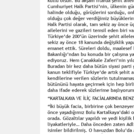
kutlu olsun. Bu akşam iftarda şehit ailel
Cumhuriyet Halk Partisi’nin, ülkenin gü
halinde olduğu, görüşlerini sorduğu, on
olduğu çok değer verdiğimiz büyüklerim
Halk Partisi olarak, tam sekiz ay önce 
ailelerini ve gazileri temsil eden biri v
Türkiye’de 200’ün üzerinde şehit aileler
sekiz ay önce 18 kanunda değişiklik yapa
emanet ettik. Süreleri doldu, maalesef 
Bakanlığı’ndan bu konuda bir çalışma ya
ediyoruz. Hem Çanakkale Zaferi’nin yı
Buradan bir kez daha bütün siyasi parti 
kanun teklifiyle Türkiye’de artık şehit ai
kendilerine verilen sözlerin tutulmama
bütününü hayata geçirmek için hep birli
daha ifade ederek sözlerime başlıyorum
“KARTALKAYA VE İLİÇ FACİALARINDA BEN
“İki büyük facia, birbirine çok benzeyen
önce yaşadığımız Bolu Kartalkaya’daki ot
orada. Gözaltılar yapıldı ve yedi kişilik
liyakatleriyle… Daha önceden zaten Adl
isimler bildirilmiş. O havuzdan Bolu’da a