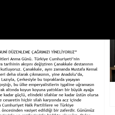
KANUNİ DÜZENLEME ÇAĞRIMIZI YİNELİYORUZ”
itleri Anma Günü. Türkiye Cumhuriyeti’nin
a tarihinin akışını değiştiren Çanakkale destanının
ı kutluyoruz. Çanakkale, aynı zamanda Mustafa Kemal
keri deha olarak çıkmasının, yine Anadolu’da,
Lazıyla, Çerkesiyle bu topraklarda yaşayan
ıştığı, bu ülke emperyalistlerin işgaline uğramasın
rak altında koyun koyuna yattıkları bir büyük ayağa
ne kadar güçlü, elindeki silahlar ne kadar üstün olursa
e cesaretin hiçbir silah karşısında acz içinde
 Cumhuriyet Halk Partililere ve Türkiye
 öncesinden vasiyet edildiği bir zaferdir. Günümüz