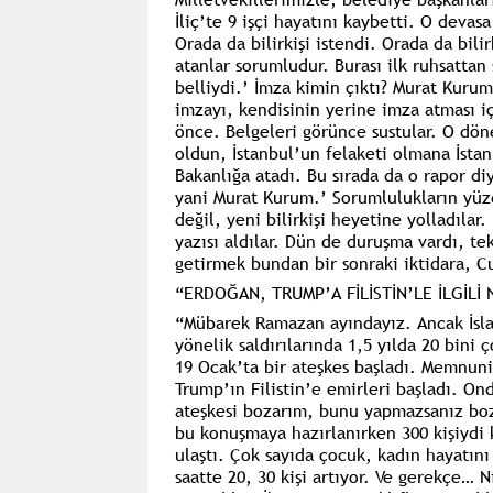
İliç’te 9 işçi hayatını kaybetti. O devasa
Orada da bilirkişi istendi. Orada da bili
atanlar sorumludur. Burası ilk ruhsattan 
belliydi.’ İmza kimin çıktı? Murat Kurum
imzayı, kendisinin yerine imza atması iç
önce. Belgeleri görünce sustular. O döne
oldun, İstanbul’un felaketi olmana İsta
Bakanlığa atadı. Bu sırada da o rapor di
yani Murat Kurum.’ Sorumlulukların yüz
değil, yeni bilirkişi heyetine yolladıla
yazısı aldılar. Dün de duruşma vardı, tek
getirmek bundan bir sonraki iktidara, Cu
“ERDOĞAN, TRUMP’A FİLİSTİN’LE İLGİLİ 
“Mübarek Ramazan ayındayız. Ancak İslam
yönelik saldırılarında 1,5 yılda 20 bini ç
19 Ocak’ta bir ateşkes başladı. Memnuni
Trump’ın Filistin’e emirleri başladı. O
ateşkesi bozarım, bunu yapmazsanız bo
bu konuşmaya hazırlanırken 300 kişiydi 
ulaştı. Çok sayıda çocuk, kadın hayatını
saatte 20, 30 kişi artıyor. Ve gerekçe… 