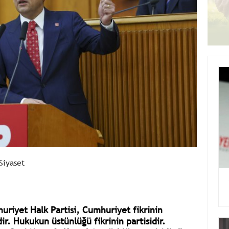
Siyaset
riyet Halk Partisi, Cumhuriyet fikrinin
dir. Hukukun üstünlüğü fikrinin partisidir.