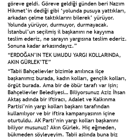
göreve geldi. Göreve geldiği günden beri Nazım
Hikmet’in dediği gibi ‘yolunda pusuya yattıkları,
arkadan çelme taktıklarını bilerek’ yürüyor.
Yolunda yürüyor, durmuyor, durmayacak.
İstanbul’un seçilmiş il başkanını ne kayyıma
teslim ederiz, ne sarayın yargısına teslim ederiz.
Sonuna kadar arkasındayız.”
“ERDOĞAN’IN TEK UMUDU YARGI KOLLARINDA,
AKIN GÜRLEK’TE”
“Tabii Bahçelievler bizimle anılınca ilçe
başkanımız burada, kadın kolları, gençlik kolları,
örgüt burada. Ama bir de öbür tarafı var işin;
Bahçelievler Belediyesi… Biliyorsunuz Aziz İhsan
Aktaş adında bir iftiracı, Adalet ve Kalkınma
Partisi’nin yargı kolları başkanı tarafından
kullanılıyor ve bir iftira kampanyasının içine
oturtuldu. AK Parti’nin yargı kolları başkanını
biliyor musunuz? Akın Gürlek. Hiç eğmeden,
bükmeden söyleyeyim. Tabii aslında buna biz