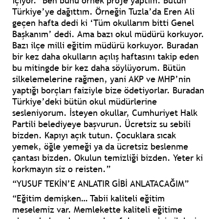
içiyor.’ Ben bunu örnek proje yaptım. Bütün
Türkiye’ye dağıttım. Örneğin Tuzla’da Eren Ali
geçen hafta dedi ki ‘Tüm okullarım bitti Genel
Başkanım’ dedi. Ama bazı okul müdürü korkuyor.
Bazı ilçe milli eğitim müdürü korkuyor. Buradan
bir kez daha okulların açılış haftasını takip eden
bu mitingde bir kez daha söylüyorum. Bütün
silkelemelerine rağmen, yani AKP ve MHP’nin
yaptığı borçları faiziyle bize ödetiyorlar. Buradan
Türkiye’deki bütün okul müdürlerine
sesleniyorum. İsteyen okullar, Cumhuriyet Halk
Partili belediyeye başvurun. Ücretsiz su sebili
bizden. Kapıyı açık tutun. Çocuklara sıcak
yemek, öğle yemeği ya da ücretsiz beslenme
çantası bizden. Okulun temizliği bizden. Yeter ki
korkmayın siz o reisten.”
“YUSUF TEKİN’E ANLATIR GİBİ ANLATACAĞIM”
“Eğitim demişken… Tabii kaliteli eğitim
meselemiz var. Memlekette kaliteli eğitime