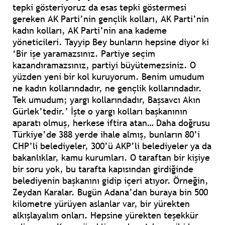
tepki gösteriyoruz da esas tepki göstermesi
gereken AK Parti’nin gençlik kolları, AK Parti’nin
kadın kolları, AK Parti’nin ana kademe
yöneticileri. Tayyip Bey bunların hepsine diyor ki
‘Bir işe yaramazsınız. Partiye seçim
kazandıramazsınız, partiyi büyütemezsiniz. O
yüzden yeni bir kol kuruyorum. Benim umudum
ne kadın kollarındadır, ne gençlik kollarındadır.
Tek umudum; yargı kollarındadır, Başsavcı Akın
Gürlek’tedir.’ İşte o yargı kolları başkanının
aparatı olmuş, herkese iftira atan… Daha doğrusu
Türkiye’de 388 yerde ihale almış, bunların 80’i
CHP’li belediyeler, 300’ü AKP’li belediyeler ya da
bakanlıklar, kamu kurumları. O taraftan bir kişiye
bir soru yok, bu tarafta kapısından girdiğinde
belediyenin başkanını gidip içeri atıyor. Örneğin,
Zeydan Karalar. Bugün Adana’dan buraya bin 500
kilometre yürüyen aslanlar var, bir yürekten
alkışlayalım onları. Hepsine yürekten teşekkür