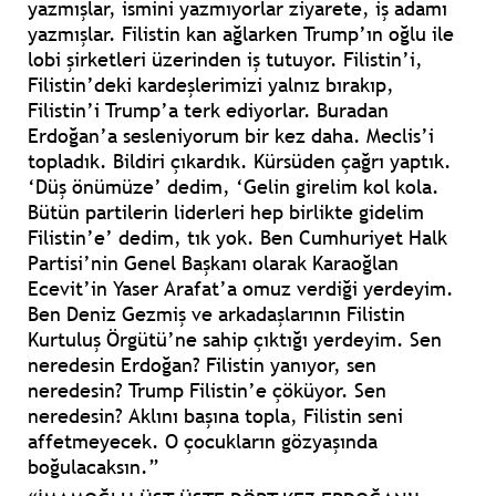
yazmışlar, ismini yazmıyorlar ziyarete, iş adamı
yazmışlar. Filistin kan ağlarken Trump’ın oğlu ile
lobi şirketleri üzerinden iş tutuyor. Filistin’i,
Filistin’deki kardeşlerimizi yalnız bırakıp,
Filistin’i Trump’a terk ediyorlar. Buradan
Erdoğan’a sesleniyorum bir kez daha. Meclis’i
topladık. Bildiri çıkardık. Kürsüden çağrı yaptık.
‘Düş önümüze’ dedim, ‘Gelin girelim kol kola.
Bütün partilerin liderleri hep birlikte gidelim
Filistin’e’ dedim, tık yok. Ben Cumhuriyet Halk
Partisi’nin Genel Başkanı olarak Karaoğlan
Ecevit’in Yaser Arafat’a omuz verdiği yerdeyim.
Ben Deniz Gezmiş ve arkadaşlarının Filistin
Kurtuluş Örgütü’ne sahip çıktığı yerdeyim. Sen
neredesin Erdoğan? Filistin yanıyor, sen
neredesin? Trump Filistin’e çöküyor. Sen
neredesin? Aklını başına topla, Filistin seni
affetmeyecek. O çocukların gözyaşında
boğulacaksın.”