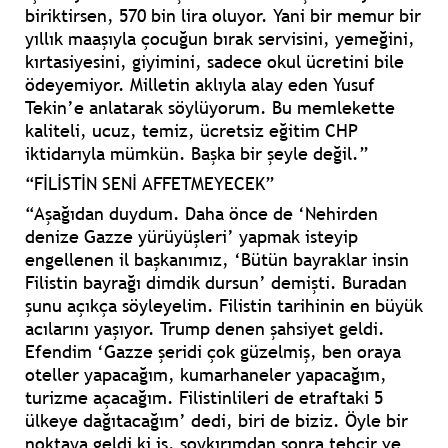
biriktirsen, 570 bin lira oluyor. Yani bir memur bir
yıllık maaşıyla çocuğun bırak servisini, yemeğini,
kırtasiyesini, giyimini, sadece okul ücretini bile
ödeyemiyor. Milletin aklıyla alay eden Yusuf
Tekin’e anlatarak söylüyorum. Bu memlekette
kaliteli, ucuz, temiz, ücretsiz eğitim CHP
iktidarıyla mümkün. Başka bir şeyle değil.”
“FİLİSTİN SENİ AFFETMEYECEK”
“Aşağıdan duydum. Daha önce de ‘Nehirden
denize Gazze yürüyüşleri’ yapmak isteyip
engellenen il başkanımız, ‘Bütün bayraklar insin
Filistin bayrağı dimdik dursun’ demişti. Buradan
şunu açıkça söyleyelim. Filistin tarihinin en büyük
acılarını yaşıyor. Trump denen şahsiyet geldi.
Efendim ‘Gazze şeridi çok güzelmiş, ben oraya
oteller yapacağım, kumarhaneler yapacağım,
turizme açacağım. Filistinlileri de etraftaki 5
ülkeye dağıtacağım’ dedi, biri de biziz. Öyle bir
noktaya geldi ki iş, soykırımdan sonra tehcir ve