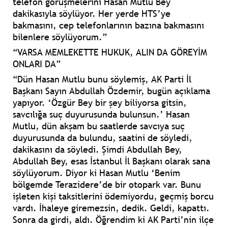
telefon görüşmelerini Hasan Mutlu Bey
dakikasıyla söylüyor. Her yerde HTS’ye
bakmasını, cep telefonlarının bazına bakmasını
bilenlere söylüyorum.”
“VARSA MEMLEKETTE HUKUK, ALIN DA GÖREYİM
ONLARI DA”
“Dün Hasan Mutlu bunu söylemiş, AK Parti İl
Başkanı Sayın Abdullah Özdemir, bugün açıklama
yapıyor. ‘Özgür Bey bir şey biliyorsa gitsin,
savcılığa suç duyurusunda bulunsun.’ Hasan
Mutlu, dün akşam bu saatlerde savcıya suç
duyurusunda da bulundu, saatini de söyledi,
dakikasını da söyledi. Şimdi Abdullah Bey,
Abdullah Bey, esas İstanbul İl Başkanı olarak sana
söylüyorum. Diyor ki Hasan Mutlu ‘Benim
bölgemde Terazidere’de bir otopark var. Bunu
işleten kişi taksitlerini ödemiyordu, geçmiş borcu
vardı. İhaleye giremezsin, dedik. Geldi, kapattı.
Sonra da girdi, aldı. Öğrendim ki AK Parti’nin ilçe