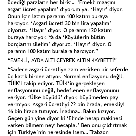
ödediği paraların her birisi… ‘Emekli maaşını
asgari ücret yapalım’ diyorum ya. ‘Hayır’ diyor.
Onun için lazım paranın 100 katını buraya
harcıyor. ‘Asgari ücreti 30 bin lira yapalım’
diyoruz. ‘Hayır’ diyor. O paranın 120 katını
buraya harcıyor. Ya da ‘Köylülerin bütün
borçlarını silelim’ diyoruz. ‘Hayır’ diyor. O
paranın 100 katını buralara harcıyor.”
“EMEKLİ, AYDA ALTI ÇEYREK ALTIN KAYBETTİ”
“Sadece asgari ücretliye zam verirken bir seferde
üç kazık birden atıyor. Normal enflasyonu değil,
TÜİK’i takip ediyor. TÜİK‘in gerçekleşen
enflasyonunu değil, hedeflenen enflasyonunu
veriyor. ‘Ülke büyüdü’ diyor, büyümeden pay
vermiyor. Asgari ücretliyi 22 bin lirada, emekliyi
16 bin lirada tutuyor. İnadına… Bakın kızıyor.
Geçen gün yine diyor ki ‘Elinde hesap makinesi
varken bilmem neyi hesapla.’ Ben onu çıldırtmak
için Türkiye’nin neresinde isem… Trabzon