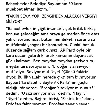
Bahçelievler Belediye Başkanının 50 kere
müebbet alması lazım.”
“FAKİRİ SEVMİYOR, ZENGİNDEN ALACAĞI VERGİYİ
SİLİYOR”
“Bahçelievler’in yiğit insanları, çok kritik birkaç
konuya geleceğim ama oraya gelmeden önce esas
yakıcı sorunumuz, bütün memleketin sorunu şu
mutfaktaki yangını bir konuşalım. Çünkü bozuk
düzende sağlam çark olmaz. AK Parti öyle bir
kara düzen getirdi ki artık kimsenin dayanacak
gücü kalmadı. Ben meydan meydan geziyorum,
meydanlara soruyorum, ‘Erdoğan sizi seviyor
mu?’ diye. Seviyor mu? Niye? ‘Çünkü fakiriz’
diyor. Bu ilk vallahi nerede çıktı tam bilmiyorum.
Bayburt’ta olabilir. Böyle AK Parti’nin güçlü
olduğu bir yerde. ‘Erdoğan’ı seviyor musunuz?’
dedim. ‘O sizi seviyor mu?’ dedim. ‘Hayır.’
‘Niye?’ dedim. Bağırdı birisi, ‘Fakiriz biz’ dedi.
Erdoğan fakir sevmez, Erdoğan zengin sever.