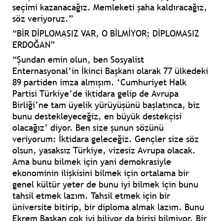
seçimi kazanacağız. Memleketi şaha kaldıracağız,
söz veriyoruz.”
“BİR DİPLOMASIZ VAR, O BİLMİYOR; DİPLOMASIZ
ERDOĞAN”
“Şundan emin olun, ben Sosyalist
Enternasyonal’in İkinci Başkanı olarak 77 ülkedeki
89 partiden imza almışım. ‘Cumhuriyet Halk
Partisi Türkiye’de iktidara gelip de Avrupa
Birliği’ne tam üyelik yürüyüşünü başlatınca, biz
bunu destekleyeceğiz, en büyük destekçisi
olacağız’ diyor. Ben size şunun sözünü
veriyorum: İktidara geleceğiz. Gençler size söz
olsun, yasaksız Türkiye, vizesiz Avrupa olacak.
Ama bunu bilmek için yani demokrasiyle
ekonominin ilişkisini bilmek için ortalama bir
genel kültür yeter de bunu iyi bilmek için bunu
tahsil etmek lazım. Tahsil etmek için bir
üniversite bitirip, bir diploma almak lazım. Bunu
Ekrem Başkan çok iyi biliyor da birisi bilmiyor. Bir