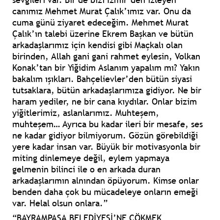
canımız Mehmet Murat Çalık’ımız var. Onu da
cuma günü ziyaret edeceğim. Mehmet Murat
Çalık’ın talebi üzerine Ekrem Başkan ve bütün
arkadaşlarımız için kendisi gibi Maçkalı olan
birinden, Allah gani gani rahmet eylesin, Volkan
Konak’tan bir Yiğidim Aslanım yapalım mı? Yakın
bakalım ışıkları. Bahçelievler’den bütün siyasi
tutsaklara, bütün arkadaşlarımıza gidiyor. Ne bir
haram yediler, ne bir cana kıydılar. Onlar bizim
yiğitlerimiz, aslanlarımız. Muhteşem,
muhteşem… Ayrıca bu kadar ileri bir mesafe, ses
ne kadar gidiyor bilmiyorum. Gözün görebildiği
yere kadar insan var. Büyük bir motivasyonla bir
miting dinlemeye değil, eylem yapmaya
gelmenin bilinci ile o en arkada duran
arkadaşlarımın alnından öpüyorum. Kimse onlar
benden daha çok bu mücadeleye onların emeği
var. Helal olsun onlara.”
“BAYRAMPAŞA BELEDİYESİ’NE ÇÖKMEK