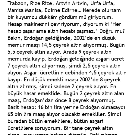
Trabzon, Rize Rize, Artvin Artvin, Urfa Urfa,
Manisa Manisa, Edirne Edirne… Nerede olursam
bir kuyumcu dükkânı gördüm mü giriyorum.
Hesap makinesini çeviriyorum, diyorum ki ‘Her
hesap şaşar ama altın hesabı şaşmaz.’ Doğru mu?
Bakın, Erdoğan geldiğinde, 2002’de en düşük
memur maaşı 14,5 çeyrek altın alıyormuş. Bugün
5,5 çeyrek altın alıyor. Arada 9 çeyrek altın
memurda kayıp. Erdoğan geldiğinde asgari ücret
7 çeyrek altın alıyormuş, şimdi 2,5 çeyrek altın
alıyor. Asgari ücretlinin cebinden 4,5 çeyrek altın
kayıp. En düşük emekli maaşı 2002’de 8 çeyrek
altın alırmış, şimdi sadece 2 çeyrek alıyor. En
büyük hasar emeklide. Bugün 2 çeyrek altın alan
maaş, Erdoğan’dan önce 8 çeyrek alıyormuş.
Basit hesap: 16 bin lira yerine Erdoğan olmasaydı
65 bin lira maaş alıyor olacaktı emekliler. Şimdi
buradan bütün emeklilere, bütün asgari
ücretlilere soruyorum. Bir tane çeyrek altın
alsan, eve varsan baksan düşmüş. Deli çıkmaz