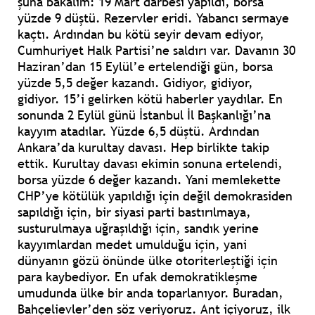
şuna bakalım: 19 Mart darbesi yapıldı, borsa
yüzde 9 düştü. Rezervler eridi. Yabancı sermaye
kaçtı. Ardından bu kötü seyir devam ediyor,
Cumhuriyet Halk Partisi’ne saldırı var. Davanın 30
Haziran’dan 15 Eylül’e ertelendiği gün, borsa
yüzde 5,5 değer kazandı. Gidiyor, gidiyor,
gidiyor. 15’i gelirken kötü haberler yaydılar. En
sonunda 2 Eylül günü İstanbul İl Başkanlığı’na
kayyım atadılar. Yüzde 6,5 düştü. Ardından
Ankara’da kurultay davası. Hep birlikte takip
ettik. Kurultay davası ekimin sonuna ertelendi,
borsa yüzde 6 değer kazandı. Yani memlekette
CHP’ye kötülük yapıldığı için değil demokrasiden
sapıldığı için, bir siyasi parti bastırılmaya,
susturulmaya uğraşıldığı için, sandık yerine
kayyımlardan medet umulduğu için, yani
dünyanın gözü önünde ülke otoriterleştiği için
para kaybediyor. En ufak demokratikleşme
umudunda ülke bir anda toparlanıyor. Buradan,
Bahçelievler’den söz veriyoruz. Ant içiyoruz, ilk