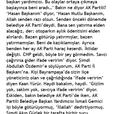
başkan yardımcısı. Bu olaylar ortaya çıkmaya
başlayınca beni aradı…’ Bakın ne diyor AK Partili?
‘Hasan Başkanım’ diyor, ‘Hasan Mutlu Başkanım,
Allah senden razı olsun. Senden önceki dönemde
belediye AK Parti’deydi. Bana sen yatırma elden
alacağız, der; otoparkın aylık ödentisini elden
alırlardı. Bazen götürüp yatırmışlar, bazen
yatırmamışlar. Beni de kazıklamışlar. Ayrıca
benden her ay AK Parti haraç keserdi. İktidar
değişti. CHP geldi, böyle bir şey görmedim. Savcı
çağırırsa gider ifade veririm’ diyor. Şimdi
Abdullah Özdemir’e söylüyorum, AK Parti İl
Başkanı’na. Kişi Bayrampaşa’da sizin ilçe
yöneticiniz olan ve çağrıldığında ‘İfade veririm’
diyen Kaan Yürür. Haydi bakalım, haydi. ‘Gizlim
yok, saklım yok, savcıya ifade veririm’ diyor.
Eskiden, bakın belediye AK Parti’de iken, AK
Partili Belediye Başkan Yardımcısı İsmail Gemici
işi böyle götürüyormuş, ‘İllallah’ dedirtiyormuş.
Şimdi Akın Gürlek bir tarafta hiçbir suçu