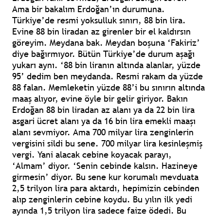
Ama bir bakalım Erdoğan’ın durumuna.
Türkiye’de resmi yoksulluk sınırı, 88 bin lira.
Evine 88 bin liradan az girenler bir el kaldırsın
göreyim. Meydana bak. Meydan boşuna ‘Fakiriz’
diye bağırmıyor. Bütün Türkiye’de durum aşağı
yukarı aynı. ‘88 bin liranın altında alanlar, yüzde
95’ dedim ben meydanda. Resmi rakam da yüzde
88 falan. Memleketin yüzde 88’i bu sınırın altında
maaş alıyor, evine öyle bir gelir giriyor. Bakın
Erdoğan 88 bin liradan az alanı ya da 22 bin lira
asgari ücret alanı ya da 16 bin lira emekli maaşı
alanı sevmiyor. Ama 700 milyar lira zenginlerin
vergisini sildi bu sene. 700 milyar lira kesinleşmiş
vergi. Yani alacak cebine koyacak parayı,
‘Almam’ diyor. ‘Senin cebinde kalsın. Hazineye
girmesin’ diyor. Bu sene kur korumalı mevduata
2,5 trilyon lira para aktardı, hepimizin cebinden
alıp zenginlerin cebine koydu. Bu yılın ilk yedi
ayında 1,5 trilyon lira sadece faize ödedi. Bu