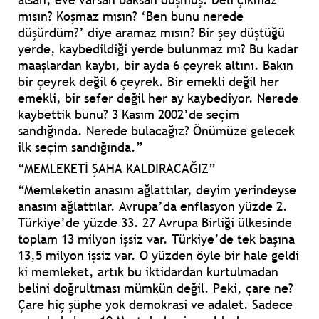
mısın? Koşmaz mısın? ‘Ben bunu nerede
düşürdüm?’ diye aramaz mısın? Bir şey düştüğü
yerde, kaybedildiği yerde bulunmaz mı? Bu kadar
maaşlardan kaybı, bir ayda 6 çeyrek altını. Bakın
bir çeyrek değil 6 çeyrek. Bir emekli değil her
emekli, bir sefer değil her ay kaybediyor. Nerede
kaybettik bunu? 3 Kasım 2002’de seçim
sandığında. Nerede bulacağız? Önümüze gelecek
ilk seçim sandığında.”
“MEMLEKETİ ŞAHA KALDIRACAĞIZ”
“Memleketin anasını ağlattılar, deyim yerindeyse
anasını ağlattılar. Avrupa’da enflasyon yüzde 2.
Türkiye’de yüzde 33. 27 Avrupa Birliği ülkesinde
toplam 13 milyon işsiz var. Türkiye’de tek başına
13,5 milyon işsiz var. O yüzden öyle bir hale geldi
ki memleket, artık bu iktidardan kurtulmadan
belini doğrultması mümkün değil. Peki, çare ne?
Çare hiç şüphe yok demokrasi ve adalet. Sadece