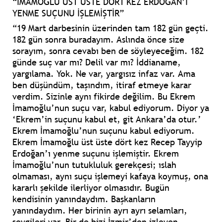
“İMAMOĞLU ÜST ÜSTE DÖRT KEZ ERDOĞAN’I
YENME SUÇUNU İŞLEMİŞTİR”
“19 Mart darbesinin üzerinden tam 182 gün geçti.
182 gün sonra buradayım. Aslında önce size
sorayım, sonra cevabı ben de söyleyeceğim. 182
günde suç var mı? Delil var mı? İddianame,
yargılama. Yok. Ne var, yargısız infaz var. Ama
ben düşündüm, taşındım, itiraf etmeye karar
verdim. Sizinle aynı fikirde değilim. Bu Ekrem
İmamoğlu’nun suçu var, kabul ediyorum. Diyor ya
‘Ekrem’in suçunu kabul et, git Ankara’da otur.’
Ekrem İmamoğlu’nun suçunu kabul ediyorum.
Ekrem İmamoğlu üst üste dört kez Recep Tayyip
Erdoğan’ı yenme suçunu işlemiştir. Ekrem
İmamoğlu’nun tutukluluk gerekçesi; ıslah
olmaması, aynı suçu işlemeyi kafaya koymuş, ona
kararlı şekilde ilerliyor olmasıdır. Bugün
kendisinin yanındaydım. Başkanların
yanındaydım. Her birinin ayrı ayrı selamları,
sevgileri var. Bir de bizi İzmir’den izleyen