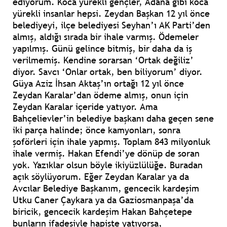
ediyorum. Koca yürekli gençler, Adana gibi koca
yürekli insanlar hepsi. Zeydan Başkan 12 yıl önce
belediyeyi, ilçe belediyesi Seyhan’ı AK Parti’den
almış, aldığı sırada bir ihale varmış. Ödemeler
yapılmış. Günü gelince bitmiş, bir daha da iş
verilmemiş. Kendine sorarsan ‘Ortak değiliz’
diyor. Savcı ‘Onlar ortak, ben biliyorum’ diyor.
Güya Aziz İhsan Aktaş’ın ortağı 12 yıl önce
Zeydan Karalar’dan ödeme almış, onun için
Zeydan Karalar içeride yatıyor. Ama
Bahçelievler’in belediye başkanı daha geçen sene
iki parça halinde; önce kamyonları, sonra
şoförleri için ihale yapmış. Toplam 843 milyonluk
ihale vermiş. Hakan Efendi’ye dönüp de soran
yok. Yazıklar olsun böyle ikiyüzlülüğe. Buradan
açık söylüyorum. Eğer Zeydan Karalar ya da
Avcılar Belediye Başkanım, gencecik kardeşim
Utku Caner Çaykara ya da Gaziosmanpaşa’da
biricik, gencecik kardeşim Hakan Bahçetepe
bunların ifadesiyle hapiste yatıyorsa,