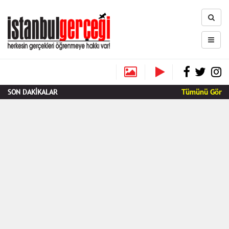
SON DAKİKALAR
Tümünü Gör