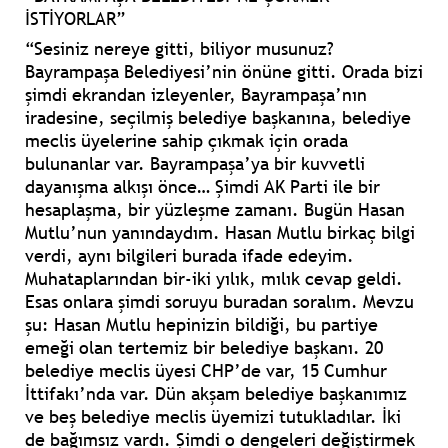
İSTİYORLAR”
“Sesiniz nereye gitti, biliyor musunuz?
Bayrampaşa Belediyesi’nin önüne gitti. Orada bizi
şimdi ekrandan izleyenler, Bayrampaşa’nın
iradesine, seçilmiş belediye başkanına, belediye
meclis üyelerine sahip çıkmak için orada
bulunanlar var. Bayrampaşa’ya bir kuvvetli
dayanışma alkışı önce… Şimdi AK Parti ile bir
hesaplaşma, bir yüzleşme zamanı. Bugün Hasan
Mutlu’nun yanındaydım. Hasan Mutlu birkaç bilgi
verdi, aynı bilgileri burada ifade edeyim.
Muhataplarından bir-iki yılık, mılık cevap geldi.
Esas onlara şimdi soruyu buradan soralım. Mevzu
şu: Hasan Mutlu hepinizin bildiği, bu partiye
emeği olan tertemiz bir belediye başkanı. 20
belediye meclis üyesi CHP’de var, 15 Cumhur
İttifakı’nda var. Dün akşam belediye başkanımız
ve beş belediye meclis üyemizi tutukladılar. İki
de bağımsız vardı. Şimdi o dengeleri değiştirmek