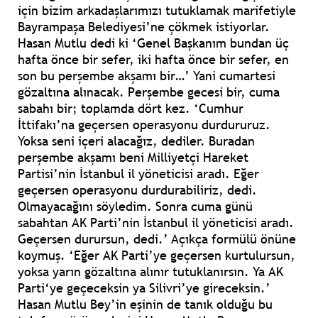
için bizim arkadaşlarımızı tutuklamak marifetiyle
Bayrampaşa Belediyesi’ne çökmek istiyorlar.
Hasan Mutlu dedi ki ‘Genel Başkanım bundan üç
hafta önce bir sefer, iki hafta önce bir sefer, en
son bu perşembe akşamı bir…’ Yani cumartesi
gözaltına alınacak. Perşembe gecesi bir, cuma
sabahı bir; toplamda dört kez. ‘Cumhur
İttifakı’na geçersen operasyonu durdururuz.
Yoksa seni içeri alacağız, dediler. Buradan
perşembe akşamı beni Milliyetçi Hareket
Partisi’nin İstanbul il yöneticisi aradı. Eğer
geçersen operasyonu durdurabiliriz, dedi.
Olmayacağını söyledim. Sonra cuma günü
sabahtan AK Parti’nin İstanbul il yöneticisi aradı.
Geçersen durursun, dedi.’ Açıkça formülü önüne
koymuş. ‘Eğer AK Parti’ye geçersen kurtulursun,
yoksa yarın gözaltına alınır tutuklanırsın. Ya AK
Parti‘ye geçeceksin ya Silivri’ye gireceksin.’
Hasan Mutlu Bey’in eşinin de tanık olduğu bu