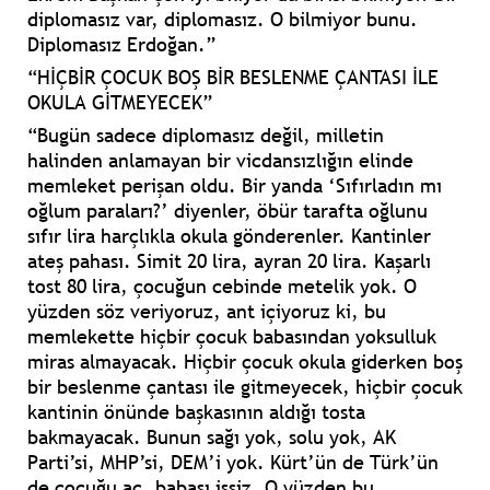
diplomasız var, diplomasız. O bilmiyor bunu.
Diplomasız Erdoğan.”
“HİÇBİR ÇOCUK BOŞ BİR BESLENME ÇANTASI İLE
OKULA GİTMEYECEK”
“Bugün sadece diplomasız değil, milletin
halinden anlamayan bir vicdansızlığın elinde
memleket perişan oldu. Bir yanda ‘Sıfırladın mı
oğlum paraları?’ diyenler, öbür tarafta oğlunu
sıfır lira harçlıkla okula gönderenler. Kantinler
ateş pahası. Simit 20 lira, ayran 20 lira. Kaşarlı
tost 80 lira, çocuğun cebinde metelik yok. O
yüzden söz veriyoruz, ant içiyoruz ki, bu
memlekette hiçbir çocuk babasından yoksulluk
miras almayacak. Hiçbir çocuk okula giderken boş
bir beslenme çantası ile gitmeyecek, hiçbir çocuk
kantinin önünde başkasının aldığı tosta
bakmayacak. Bunun sağı yok, solu yok, AK
Parti’si, MHP’si, DEM’i yok. Kürt’ün de Türk’ün
de çocuğu aç, babası işsiz. O yüzden bu