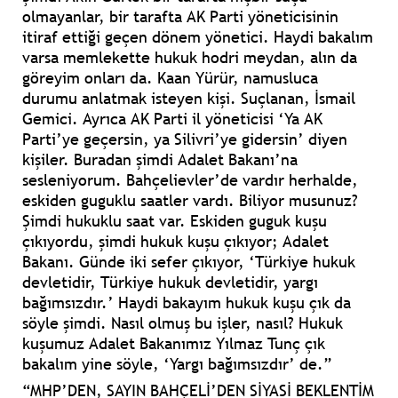
olmayanlar, bir tarafta AK Parti yöneticisinin
itiraf ettiği geçen dönem yönetici. Haydi bakalım
varsa memlekette hukuk hodri meydan, alın da
göreyim onları da. Kaan Yürür, namusluca
durumu anlatmak isteyen kişi. Suçlanan, İsmail
Gemici. Ayrıca AK Parti il yöneticisi ‘Ya AK
Parti’ye geçersin, ya Silivri’ye gidersin’ diyen
kişiler. Buradan şimdi Adalet Bakanı’na
sesleniyorum. Bahçelievler’de vardır herhalde,
eskiden guguklu saatler vardı. Biliyor musunuz?
Şimdi hukuklu saat var. Eskiden guguk kuşu
çıkıyordu, şimdi hukuk kuşu çıkıyor; Adalet
Bakanı. Günde iki sefer çıkıyor, ‘Türkiye hukuk
devletidir, Türkiye hukuk devletidir, yargı
bağımsızdır.’ Haydi bakayım hukuk kuşu çık da
söyle şimdi. Nasıl olmuş bu işler, nasıl? Hukuk
kuşumuz Adalet Bakanımız Yılmaz Tunç çık
bakalım yine söyle, ‘Yargı bağımsızdır’ de.”
“MHP’DEN, SAYIN BAHÇELİ’DEN SİYASİ BEKLENTİM