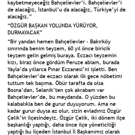
kaybetmeyeceğiz Bahçelievler’i. Bahçelievler’i
de alacağız, İstanbul’u da alacağız, Türkiye’yi de
alacağız.”
“ÖZGÜR BAŞKAN YOLUNDA YÜRÜYOR,
DURMAYACAK”
“Bir yandan hemen Bahçelievler - Bakırköy
sınırında benim teyzem, 60 yıl önce biricik
teyzem gelin gelmiş buraya. Eczacı teyzemin
kızı, biraz önce gördüm Peruze ablam, burada
Yayla’da yıllarca Pınar Eczanesi’ni işletti. Ben
Bahçelievler’de eczacı olarak ilk gece nöbetimi
tuttum tek başıma. Öbür tarafta da olsa
Bosna’dan, Selanik’ten çok akrabam var
Bahçelievler’de, bu meydanda. O yüzden bu
kalabalıkla ben de gurur duyuyorum. Ama ne
kadar gurur duysa az olur, sizin evladınız Özgür
Çelik’in ilçesindeyiz. Özgür Çelik, iki dönem ilçe
başkanlığı yaptığı, daha önce ilçe yöneticiliği
yaptığı bu ilçeden İstanbul İl Başkanımız olarak