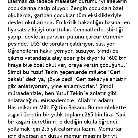
ulaşmak da sadece maalesef durumu iyi ailelerin
çocuklarına nasip oluyor. Zengin çocukları özel
okullarda, gariban çocuklar tüm eksiklikleriyle
devlet okullarında. En kritik bakanlığın başına, en
liyakatsiz kişiyi oturttular. Cemaatlerle işbirliği
yapıp, devletin parasını pulunu çarçur etmenin
peşinde. LGS’de soruları çaldırıyor, susuyor.
Öğrencilerin hakkı yeniyor, susuyor. Şimdi de
çıkmış vatandaşla alay eder gibi diyor ki ‘600 bin
liraya bile özel okul var, oraya versin çocuğunu.’
Şimdi bu Yusuf Tekin geçenlerde millete ‘Geri
zekalı’ dedi ya, şöyle dedi ‘Geri zekalıya anlatır
gibi anlatıyorum, yine anlamıyorlar.’ Şimdi
müsaadenizle, ben Yusuf Tekin’e anlatır gibi
anlatacağım. Müsaadenizle. Allah’ın adamı.
Hasbelkader Milli Eğitim Bakanı. Bu memlekette
asgari ücretin bir yıllık toplamı 265 bin lira. Yani
bir asgari ücretlinin, o dediğin okula öğrenci
yollamak için 2,5 yıl çalışması lazım. Memurlar
için diyorsan en düşük memur maaşını bir yıl