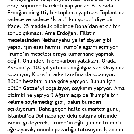
orayı süpürme hareketi yapıyorlar. Bu sırada
Erdoğan bir gitti, bir toplantı yaptılar. Toplantıda
sadece ve sadece ‘İsrail’i kınıyoruz’ diye bir
ifade. 25 maddelik bildiride Doha’dan etkili bir
sonuç çıkmadı. Ama Erdoğan, Filistin
meselesinden Nethanyahu’ya laf söyler gibi
yapıp, işin esas hamisi Trump’a ağzını açmıyor.
Trump’ın meselesi oraya kumarhane yapmak
değil. Önündeki hidrokarbon yatakları. Orada
Avrupa’ya 100 yıl yetecek doğalgaz var. Oraya da
sulanıyor, Kıbrıs’ın arka tarafına da sulanıyor.
Bütün hesabını buna göre yapıyor. Bunun için
bütün Gazze’yi boşaltıyor, soykırım yapıyor. Ama
bizimki ne yapıyor? Ağzını açıp da Trump’a bir
kelime söylemediği gibi, bakın buradan
açıklıyorum. Daha geçen hafta cumartesi günü,
İstanbul’da Dolmabahçe’deki çalışma ofisinde
ismini gizleyerek, Trump’ın oğlu junior Trump’ı
ağırlayarak, onunla pazarlığa tutuşuyor. İş adamı