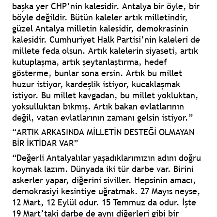
başka yer CHP’nin kalesidir. Antalya bir öyle, bir
böyle değildir. Bütün kaleler artık milletindir,
güzel Antalya milletin kalesidir, demokrasinin
kalesidir. Cumhuriyet Halk Partisi’nin kaleleri de
millete feda olsun. Artık kalelerin siyaseti, artık
kutuplaşma, artık şeytanlaştırma, hedef
gösterme, bunlar sona ersin. Artık bu millet
huzur istiyor, kardeşlik istiyor, kucaklaşmak
istiyor. Bu millet kavgadan, bu millet yokluktan,
yoksulluktan bıkmış. Artık bakan evlatlarının
değil, vatan evlatlarının zamanı gelsin istiyor.”
“ARTIK ARKASINDA MİLLETİN DESTEĞİ OLMAYAN
BİR İKTİDAR VAR”
“Değerli Antalyalılar yaşadıklarımızın adını doğru
koymak lazım. Dünyada iki tür darbe var. Birini
askerler yapar, diğerini siviller. Hepsinin amacı,
demokrasiyi kesintiye uğratmak. 27 Mayıs neyse,
12 Mart, 12 Eylül odur. 15 Temmuz da odur. İşte
19 Mart’taki darbe de aynı diğerleri gibi bir