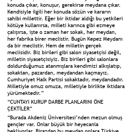
konuda çıkar, konuşur, gerekirse meydana çıkar.
Kendisiyle ilgili her konuda sözün ve kararın
sahibi millettir. Eğer bir iktidar aldığı bu yetkileri
kötüye kullanırsa, milleti karınca gibi ezmeye
çalışırsa, işte o zaman her sokak, her meydan,
her fabrika birer meclistir. Bugün Kepez Meydanı
da bir meclistir. Hem de milletin gerçek
meclisidir. Biz birileri gibi salon siyasetçisi değil,
milletin siyasetçisiyiz. Biz birileri gibi salonlara
doldurduğumuz atanmışlara kendimizi alkışlatıp,
sokaktan, pazardan, meydandan kaçmayız.
Cumhuriyet Halk Partisi sokaktadır, meydandadır.
Milletiyle omuz omuza, milletiyle birlikte iktidara
yürümektedir.”
“CUNTAYI KURUP DARBE PLANLARINI ÖNE
ÇEKTİLER”
“Burada Akdeniz Üniversitesi’nden mezun olmuş
gençler var. Onlar büyük bir heyecanla
bekliyorlar. Birazdan bu meydan onlara Türkiye