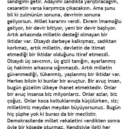
sandığımı getir. Adayımı sandıkta yarıştıracağım,
cesaretin varsa karşımıza çıkacaksın. Ama şunu
bil ki zulmünün sonuna, devrinin sonuna
geliyorsun. Millet kararını verdi. Ekrem İmamoğlu
geliyor, bir devir bitiyor, yeni bir devir başlıyor.
Artık arkasında milletin desteği olmayan bir
iktidar var. Olsaydı darbeye kalkışmaz, sadıktan
korkmaz, artık milletin, devletin de itimat
etmediği bir iktidar olduğunu itiraf etmezdi.
Olsaydı üç savcının, üç gizli tanığın, ayarlanmış
üç hakimin arkasına sığınmazdı. Artık milletin
güvenmediği, tükenmiş, yaşlanmış bir iktidar var.
Herkes bilsin ki bunlar bir avuçtur. Bir avuç insan,
bugün güzelim ülkeye ihanet etmektedir. Onlar
bir avuç insansa biz milyonlarız. Onlar azlar, biz
çoğuz. Onlar koca koltuklarında küçülürken, siz;
milletimiz meydan meydan büyüyorsunuz. Bugün
hiç şüphe yok ki burası da bir meclistir.
Demokrasilerde millet vekaletini verdikten sonra
öyle bir köşede oturmaz. Kendisiyle ilgili her