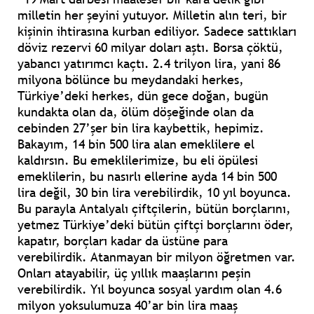
milletin her şeyini yutuyor. Milletin alın teri, bir
kişinin ihtirasına kurban ediliyor. Sadece sattıkları
döviz rezervi 60 milyar doları aştı. Borsa çöktü,
yabancı yatırımcı kaçtı. 2.4 trilyon lira, yani 86
milyona bölünce bu meydandaki herkes,
Türkiye’deki herkes, dün gece doğan, bugün
kundakta olan da, ölüm döşeğinde olan da
cebinden 27’şer bin lira kaybettik, hepimiz.
Bakayım, 14 bin 500 lira alan emeklilere el
kaldırsın. Bu emeklilerimize, bu eli öpülesi
emeklilerin, bu nasırlı ellerine ayda 14 bin 500
lira değil, 30 bin lira verebilirdik, 10 yıl boyunca.
Bu parayla Antalyalı çiftçilerin, bütün borçlarını,
yetmez Türkiye’deki bütün çiftçi borçlarını öder,
kapatır, borçları kadar da üstüne para
verebilirdik. Atanmayan bir milyon öğretmen var.
Onları atayabilir, üç yıllık maaşlarını peşin
verebilirdik. Yıl boyunca sosyal yardım olan 4.6
milyon yoksulumuza 40’ar bin lira maaş