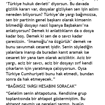
‘Türkiye hukuk devleti’ diyorsun. Bu davada
gizlilik kararı var, dosyalar gizliyken sen işin aslını
nereden biliyorsun? Türkiye’de yargı bağımsızsa,
sen bir partinin genel başkanı olarak kimsenin
bilmediği dosyayı nasıl İspanya Başbakanı’na
anlatıyorsun? Demek ki anlattıkların da o dosya
kadar boş. Demek ki sen de o savcı kadar
çaresizsin. ‘İmamoğlu’na özgürlük’ demek ve
bunu savunmak cesaret işidir. Senin söylediğin
yalanlara inanıp da buradan kanıt aramak ise
cesaret bir yana tam olarak acizliktir. Aciz bir
yargı, aciz bir savcı, aciz bir dosyayı sırf kendi
çıkarların için yaratmaya çalışıyorsun. Oysa
Türkiye Cumhuriyeti bunu hak etmedi, bundan
sonra da hak etmeyecek.”
“BAĞIMSIZ YARGI HESABINI SORACAK”
“Gelelim senin ahtapotuna. Kendisine grup
toplantısında bir ahtapot göstermiştim. Bu
ahtapot neymiş ve nereleri sarmış, bugün