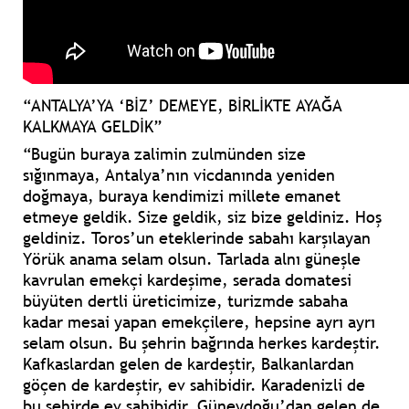
“ANTALYA’YA ‘BİZ’ DEMEYE, BİRLİKTE AYAĞA
KALKMAYA GELDİK”
“Bugün buraya zalimin zulmünden size
sığınmaya, Antalya’nın vicdanında yeniden
doğmaya, buraya kendimizi millete emanet
etmeye geldik. Size geldik, siz bize geldiniz. Hoş
geldiniz. Toros’un eteklerinde sabahı karşılayan
Yörük anama selam olsun. Tarlada alnı güneşle
kavrulan emekçi kardeşime, serada domatesi
büyüten dertli üreticimize, turizmde sabaha
kadar mesai yapan emekçilere, hepsine ayrı ayrı
selam olsun. Bu şehrin bağrında herkes kardeştir.
Kafkaslardan gelen de kardeştir, Balkanlardan
göçen de kardeştir, ev sahibidir. Karadenizli de
bu şehirde ev sahibidir, Güneydoğu’dan gelen de