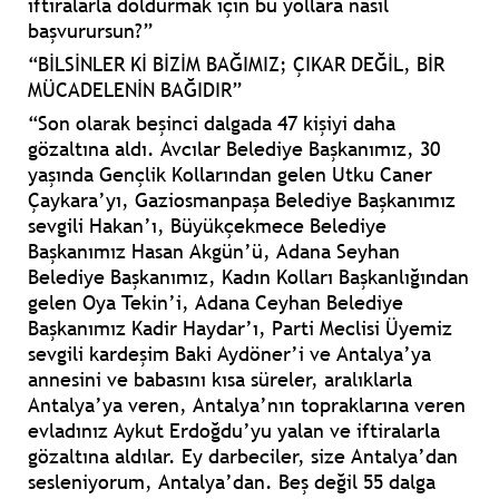
iftiralarla doldurmak için bu yollara nasıl
başvurursun?”
“BİLSİNLER Kİ BİZİM BAĞIMIZ; ÇIKAR DEĞİL, BİR
MÜCADELENİN BAĞIDIR”
“Son olarak beşinci dalgada 47 kişiyi daha
gözaltına aldı. Avcılar Belediye Başkanımız, 30
yaşında Gençlik Kollarından gelen Utku Caner
Çaykara’yı, Gaziosmanpaşa Belediye Başkanımız
sevgili Hakan’ı, Büyükçekmece Belediye
Başkanımız Hasan Akgün’ü, Adana Seyhan
Belediye Başkanımız, Kadın Kolları Başkanlığından
gelen Oya Tekin’i, Adana Ceyhan Belediye
Başkanımız Kadir Haydar’ı, Parti Meclisi Üyemiz
sevgili kardeşim Baki Aydöner’i ve Antalya’ya
annesini ve babasını kısa süreler, aralıklarla
Antalya’ya veren, Antalya’nın topraklarına veren
evladınız Aykut Erdoğdu’yu yalan ve iftiralarla
gözaltına aldılar. Ey darbeciler, size Antalya’dan
sesleniyorum, Antalya’dan. Beş değil 55 dalga