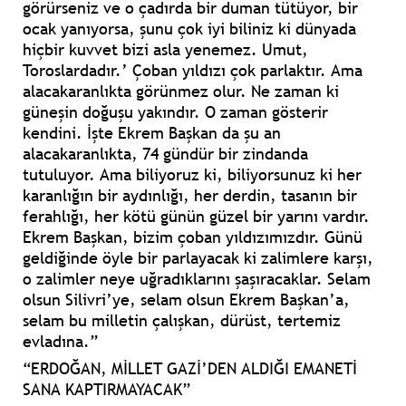
görürseniz ve o çadırda bir duman tütüyor, bir
ocak yanıyorsa, şunu çok iyi biliniz ki dünyada
hiçbir kuvvet bizi asla yenemez. Umut,
Toroslardadır.’ Çoban yıldızı çok parlaktır. Ama
alacakaranlıkta görünmez olur. Ne zaman ki
güneşin doğuşu yakındır. O zaman gösterir
kendini. İşte Ekrem Başkan da şu an
alacakaranlıkta, 74 gündür bir zindanda
tutuluyor. Ama biliyoruz ki, biliyorsunuz ki her
karanlığın bir aydınlığı, her derdin, tasanın bir
ferahlığı, her kötü günün güzel bir yarını vardır.
Ekrem Başkan, bizim çoban yıldızımızdır. Günü
geldiğinde öyle bir parlayacak ki zalimlere karşı,
o zalimler neye uğradıklarını şaşıracaklar. Selam
olsun Silivri’ye, selam olsun Ekrem Başkan’a,
selam bu milletin çalışkan, dürüst, tertemiz
evladına.”
“ERDOĞAN, MİLLET GAZİ’DEN ALDIĞI EMANETİ
SANA KAPTIRMAYACAK”