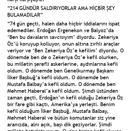
“214 GÜNDÜR SALDIRIYORLAR AMA HİÇBİR ŞEY
BULAMADILAR”
“74 gün geçti, halen daha hiçbir iddialarını ispat
edemediler. Erdoğan Ergenekon ve Balyoz’da
‘Ben bu davaların savcısıyım’ diyordu. Zekeriya
Öz’ü koruyup kolluyor, onun altına zırhlı araçlar
veriyor ve ‘Ben Zekeriya Öz’e kefilim’ diyordu. O
dönemde ben de o Zekeriya Öz’e kefil olurken,
bu milletin şerefli askerlerine, aydınlarına kefil
oldum. O dönemde ben Genelkurmay Başkanı
İlker Başbuğ’a kefil oldum. O dönemde ben
Mustafa Balbay’a kefil oldum. O dönemde ben
Mehmet Haberal’a kefil oldum. Şimdi üstünden
zaman geçti, Erdoğan’ın kefil olduğu Zekeriya Öz
bir fare gibi kaçtı, Amerika’ya yerleşti. Benim
kefil olduğum İlker Başbuğ, Mustafa Balbay,
Mehmet Haberal ve bütün komutanlar siz yine
aranızda, alnı açık, başı dik geziyorlar. Şimdi