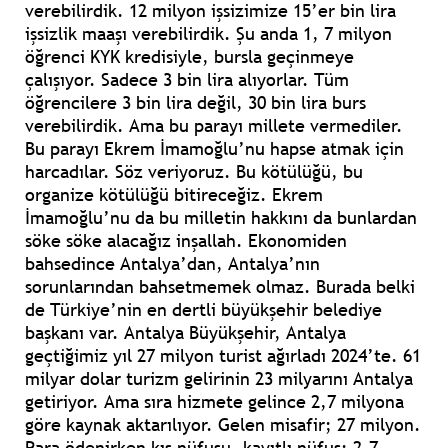
verebilirdik. 12 milyon işsizimize 15’er bin lira
işsizlik maaşı verebilirdik. Şu anda 1, 7 milyon
öğrenci KYK kredisiyle, bursla geçinmeye
çalışıyor. Sadece 3 bin lira alıyorlar. Tüm
öğrencilere 3 bin lira değil, 30 bin lira burs
verebilirdik. Ama bu parayı millete vermediler.
Bu parayı Ekrem İmamoğlu’nu hapse atmak için
harcadılar. Söz veriyoruz. Bu kötülüğü, bu
organize kötülüğü bitireceğiz. Ekrem
İmamoğlu’nu da bu milletin hakkını da bunlardan
söke söke alacağız inşallah. Ekonomiden
bahsedince Antalya’dan, Antalya’nın
sorunlarından bahsetmemek olmaz. Burada belki
de Türkiye’nin en dertli büyükşehir belediye
başkanı var. Antalya Büyükşehir, Antalya
geçtiğimiz yıl 27 milyon turist ağırladı 2024’te. 61
milyar dolar turizm gelirinin 23 milyarını Antalya
getiriyor. Ama sıra hizmete gelince 2,7 milyona
göre kaynak aktarılıyor. Gelen misafir; 27 milyon.
Para ödenirken kış nüfusu, kayıtlı nüfus; 2,7