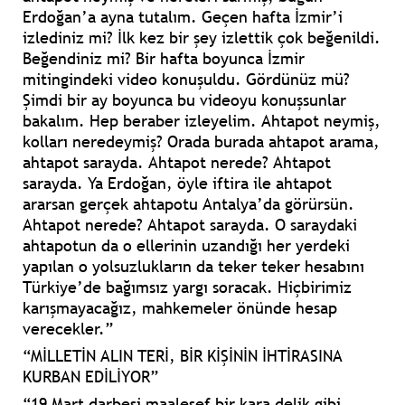
Erdoğan’a ayna tutalım. Geçen hafta İzmir’i
izlediniz mi? İlk kez bir şey izlettik çok beğenildi.
Beğendiniz mi? Bir hafta boyunca İzmir
mitingindeki video konuşuldu. Gördünüz mü?
Şimdi bir ay boyunca bu videoyu konuşsunlar
bakalım. Hep beraber izleyelim. Ahtapot neymiş,
kolları neredeymiş? Orada burada ahtapot arama,
ahtapot sarayda. Ahtapot nerede? Ahtapot
sarayda. Ya Erdoğan, öyle iftira ile ahtapot
ararsan gerçek ahtapotu Antalya’da görürsün.
Ahtapot nerede? Ahtapot sarayda. O saraydaki
ahtapotun da o ellerinin uzandığı her yerdeki
yapılan o yolsuzlukların da teker teker hesabını
Türkiye’de bağımsız yargı soracak. Hiçbirimiz
karışmayacağız, mahkemeler önünde hesap
verecekler.”
“MİLLETİN ALIN TERİ, BİR KİŞİNİN İHTİRASINA
KURBAN EDİLİYOR”
“19 Mart darbesi maalesef bir kara delik gibi