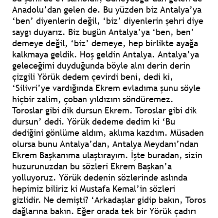
Anadolu’dan gelen de. Bu yüzden biz Antalya’ya
‘ben’ diyenlerin değil, ‘biz’ diyenlerin şehri diye
saygı duyarız. Biz bugün Antalya’ya ‘ben, ben’
demeye değil, ‘biz’ demeye, hep birlikte ayağa
kalkmaya geldik. Hoş geldin Antalya. Antalya’ya
geleceğimi duyduğunda böyle alnı derin derin
çizgili Yörük dedem çevirdi beni, dedi ki,
‘Silivri’ye vardığında Ekrem evladıma şunu söyle
hiçbir zalim, çoban yıldızını söndüremez.
Toroslar gibi dik dursun Ekrem. Toroslar gibi dik
dursun’ dedi. Yörük dedeme dedim ki ‘Bu
dediğini gönlüme aldım, aklıma kazdım. Müsaden
olursa bunu Antalya’dan, Antalya Meydanı’ndan
Ekrem Başkanıma ulaştırayım. İşte buradan, sizin
huzurunuzdan bu sözleri Ekrem Başkan’a
yolluyoruz. Yörük dedenin sözlerinde aslında
hepimiz biliriz ki Mustafa Kemal’in sözleri
gizlidir. Ne demişti? ‘Arkadaşlar gidip bakın, Toros
dağlarına bakın. Eğer orada tek bir Yörük çadırı