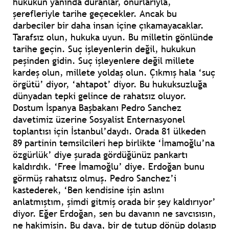
hukukun yanında duranlar, onurlarıyla,
şerefleriyle tarihe geçecekler. Ancak bu
darbeciler bir daha insan içine çıkamayacaklar.
Tarafsız olun, hukuka uyun. Bu milletin gönlünde
tarihe geçin. Suç işleyenlerin değil, hukukun
peşinden gidin. Suç işleyenlere değil millete
kardeş olun, millete yoldaş olun. Çıkmış hala ‘suç
örgütü’ diyor, ‘ahtapot’ diyor. Bu hukuksuzluğa
dünyadan tepki gelince de rahatsız oluyor.
Dostum İspanya Başbakanı Pedro Sanchez
davetimiz üzerine Sosyalist Enternasyonel
toplantısı için İstanbul’daydı. Orada 81 ülkeden
89 partinin temsilcileri hep birlikte ‘İmamoğlu’na
özgürlük’ diye şurada gördüğünüz pankartı
kaldırdık. ‘Free İmamoğlu’ diye. Erdoğan bunu
görmüş rahatsız olmuş. Pedro Sanchez’i
kastederek, ‘Ben kendisine işin aslını
anlatmıştım, şimdi gitmiş orada bir şey kaldırıyor’
diyor. Eğer Erdoğan, sen bu davanın ne savcısısın,
ne hakimisin. Bu dava, bir de tutup dönüp dolaşıp