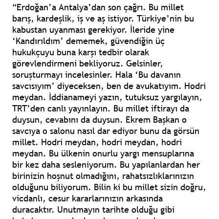
“Erdoğan’a Antalya’dan son çağrı. Bu millet
barış, kardeşlik, iş ve aş istiyor. Türkiye’nin bu
kabustan uyanması gerekiyor. İleride yine
‘Kandırıldım’ dememek, güvendiğin üç
hukukçuyu buna karşı tedbir olarak
görevlendirmeni bekliyoruz. Gelsinler,
soruşturmayı incelesinler. Hala ‘Bu davanın
savcısıyım’ diyeceksen, ben de avukatıyım. Hodri
meydan. İddianameyi yazın, tutuksuz yargılayın,
TRT’den canlı yayınlayın. Bu millet iftirayı da
duysun, cevabını da duysun. Ekrem Başkan o
savcıya o salonu nasıl dar ediyor bunu da görsün
millet. Hodri meydan, hodri meydan, hodri
meydan. Bu ülkenin onurlu yargı mensuplarına
bir kez daha sesleniyorum. Bu yapılanlardan her
birinizin hoşnut olmadığını, rahatsızlıklarınızın
olduğunu biliyorum. Bilin ki bu millet sizin doğru,
vicdanlı, cesur kararlarınızın arkasında
duracaktır. Unutmayın tarihte olduğu gibi