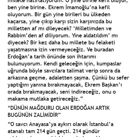
millete hatırlatıyorum. O yine birine kefil oluyor,
ben yine birine. Ekrem İmamoğlu’na kefil
oluyorum. Bir gün yine birileri bu ülkeden
kaçarsa, yine çıkıp karşı sizin karşınızda bu
milletten af mı dileyecek? ‘Milletimden ve
Rabbim’den af diliyorum. Yine aldatıldım’ mı
diyecek? Bir kez daha bu millete bu felaketi
yaşatmasına izin vermeyeceğiz. Ve buradan
Erdoğan’a tarih önünde son ihtarımı
bulunuyorum. Kendi geleceğin için, kumpaslar
uğrunda böyle savcılara talimat verip sonra da
arkasına geçme, adaletten şaşma. Çünkü bu sefer
yaptığını yanına bırakmayacak, Ekrem Başkan’ı
orada bırakmayacak, seni indireceğiz, onu o
makama mutlaka getireceğiz.”
“DÜNÜN MAĞDURU OLAN ERDOĞAN ARTIK
BUGÜNÜN ZALİMİDİR”
“O savcı Anayasa’ya aykırı olarak İstanbul’a
atanalı tam 214 gün geçti. 214 gündür