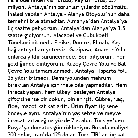
milyon. Antalya’nın sorunları yıllardır çözümsüz.
İhalesi yapılan Antalya - Alanya Otoyolu’nun daha
temelini bile atmadılar. Almanya’dan Antalya’ya
üç saatte geliyorsun. Antalya’dan Alanya’ya 3,5
saatte gidiyorsun. Alacabel ve Çubukbeli
Tünelleri bitmedi. Finike, Demre, Elmalı, Kaş
bağlantı yolları yetersiz. Gazipaşa, Anamur Yolu
onlarca yıldır sürüncemede. Ben biliyorum, her
geldiğimde dinliyorum. Kuzey Çevre Yolu ve Batı
Çevre Yolu tamamlanmadı. Antalya - Isparta Yolu
25 yıldır bitmedi. Demiryolundan mahrum
bırakılan Antalya için ihale bile yapmadılar. Hem
ihracat yapan, hem ülkeyi besleyen Antalya
çiftçisine ise bir dokun, bin ah işit. Gübre, ilaç,
fide, mazot kat kat arttı. Ürün fiyatı üç sene
önceyle aynı. Antalya’nın yaş sebze ve meyve
ihracatı artacağına yüzde 7 azaldı. Türkiye’den
Rusya’ya domates gümrükleniyor. Burada maliyet
300 dolar, İran’da 125 dolar. Türk TIR’ları üç kat