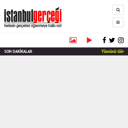
SON DAKİKALAR
Tümünü Gör