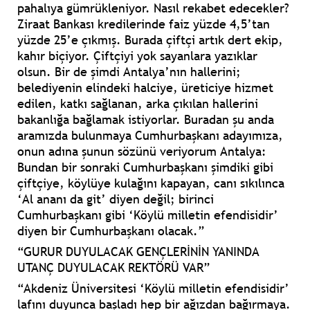
pahalıya gümrükleniyor. Nasıl rekabet edecekler?
Ziraat Bankası kredilerinde faiz yüzde 4,5’tan
yüzde 25’e çıkmış. Burada çiftçi artık dert ekip,
kahır biçiyor. Çiftçiyi yok sayanlara yazıklar
olsun. Bir de şimdi Antalya’nın hallerini;
belediyenin elindeki halciye, üreticiye hizmet
edilen, katkı sağlanan, arka çıkılan hallerini
bakanlığa bağlamak istiyorlar. Buradan şu anda
aramızda bulunmaya Cumhurbaşkanı adayımıza,
onun adına şunun sözünü veriyorum Antalya:
Bundan bir sonraki Cumhurbaşkanı şimdiki gibi
çiftçiye, köylüye kulağını kapayan, canı sıkılınca
‘Al ananı da git’ diyen değil; birinci
Cumhurbaşkanı gibi ‘Köylü milletin efendisidir’
diyen bir Cumhurbaşkanı olacak.”
“GURUR DUYULACAK GENÇLERİNİN YANINDA
UTANÇ DUYULACAK REKTÖRÜ VAR”
“Akdeniz Üniversitesi ‘Köylü milletin efendisidir’
lafını duyunca başladı hep bir ağızdan bağırmaya.