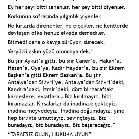
Ey her şeyi bitti sananlar, her şey bitti diyenler.
Korkunun sofrasında yılgınlık yiyenler.
Ne kırlarda direnenler, ne çiçekler, ne kentlerde
devleşen öfke henüz elveda demediler.
Bitmedi daha o kavga sürüyor, sürecek.
Yeryüzü aşkın yüzü oluncaya dek.’
Bu şiir Aykut’a gitti, bu şiir Caner’e, Hakan’a,
Hasan’a, Oya’ya, Kadir Haydar’a, bu şiir Ekrem
Başkan’a gitti Ekrem Başkan’a. Bu şiir
Antalya’dan Silivri’ye, Antalya’dan Silivri’deki,
Kandıra’daki, İzmir’deki, dört bir taraftaki
kardeşlere, evlatlara… Biz kırılmayız, bizi
kıramazlar. Kırsalarlar da inadına çiçekteyiz,
inadına meyvedeyiz. İnadına doğumdayız, yine
hep birlikte umuttayız, sevinçteyiz. Biz
buradayız, biz buradayız. Biz başaracağız.”
“TARAFSIZ OLUN, HUKUKA UYUN”