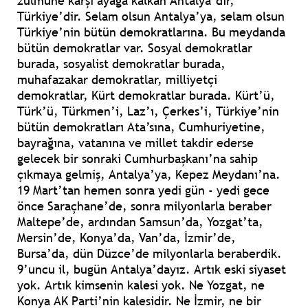
zulmüne karşı ayağa kalkan Antalya’dır,
Türkiye’dir. Selam olsun Antalya’ya, selam olsun
Türkiye’nin bütün demokratlarına. Bu meydanda
bütün demokratlar var. Sosyal demokratlar
burada, sosyalist demokratlar burada,
muhafazakar demokratlar, milliyetçi
demokratlar, Kürt demokratlar burada. Kürt’ü,
Türk’ü, Türkmen’i, Laz’ı, Çerkes’i, Türkiye’nin
bütün demokratları Ata’sına, Cumhuriyetine,
bayrağına, vatanına ve millet takdir ederse
gelecek bir sonraki Cumhurbaşkanı’na sahip
çıkmaya gelmiş, Antalya’ya, Kepez Meydanı’na.
19 Mart’tan hemen sonra yedi gün - yedi gece
önce Saraçhane’de, sonra milyonlarla beraber
Maltepe’de, ardından Samsun’da, Yozgat’ta,
Mersin’de, Konya’da, Van’da, İzmir’de,
Bursa’da, dün Düzce’de milyonlarla beraberdik.
9’uncu il, bugün Antalya’dayız. Artık eski siyaset
yok. Artık kimsenin kalesi yok. Ne Yozgat, ne
Konya AK Parti’nin kalesidir. Ne İzmir, ne bir