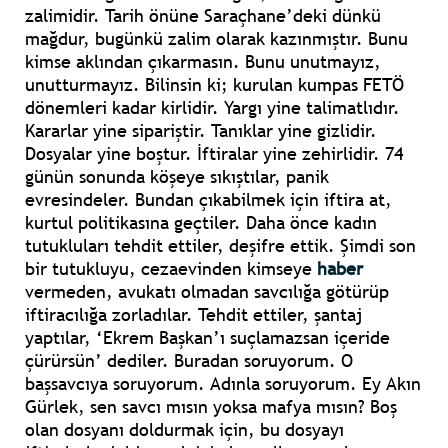
zalimidir. Tarih önüne Saraçhane’deki dünkü
mağdur, bugünkü zalim olarak kazınmıştır. Bunu
kimse aklından çıkarmasın. Bunu unutmayız,
unutturmayız. Bilinsin ki; kurulan kumpas FETÖ
dönemleri kadar kirlidir. Yargı yine talimatlıdır.
Kararlar yine sipariştir. Tanıklar yine gizlidir.
Dosyalar yine boştur. İftiralar yine zehirlidir. 74
günün sonunda köşeye sıkıştılar, panik
evresindeler. Bundan çıkabilmek için iftira at,
kurtul politikasına geçtiler. Daha önce kadın
tutukluları tehdit ettiler, deşifre ettik. Şimdi son
bir tutukluyu, cezaevinden kimseye
haber
vermeden, avukatı olmadan savcılığa götürüp
iftiracılığa zorladılar. Tehdit ettiler, şantaj
yaptılar, ‘Ekrem Başkan’ı suçlamazsan içeride
çürürsün’ dediler. Buradan soruyorum. O
başsavcıya soruyorum. Adınla soruyorum. Ey Akın
Gürlek, sen savcı mısın yoksa mafya mısın? Boş
olan dosyanı doldurmak için, bu dosyayı