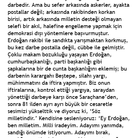
darbedir. Ama bu sefer arkasında askerler, ayakta
postallar değil; arkasında rakibinden korkan
birisi, artık arkasında milletin desteği olmayan
selefi bir akıl, halefine engelleme yapmak için
demokrasi dışı yöntemlere başvurmuştur.
Erdoğan rakibi ile sandıkta yarışmaktan korkmuş,
bu kez darbe postalla değil, cübbe ile gelmiştir.
Çoklu makam bozukluğu yaşayan Erdoğan,
cumhurbaşkanlığı, parti başkanlığı gibi
şapkalarına bir de cunta başkanlığını eklemiş; bu
darbenin karargahı Beştepe, silahı yargı,
mühimmatını da iftira yapmıştır. Biz onun
iftiralarına, kontrol ettiği yargıya, saraydan
yönettiği darbeye karşı önce Saraçhane’den,
sonra 81 ilden ayrı ayrı büyük bir cesaretle
sesimizi yükselttik ve diyoruz ki, ‘Söz
milletindir.’ Kendisine sesleniyoruz: ‘Ey Erdoğan,
ben milletim. Milli iradeyim. Adayımı yanımda,
sandığı önümde istiyorum. Adayımı bırak,