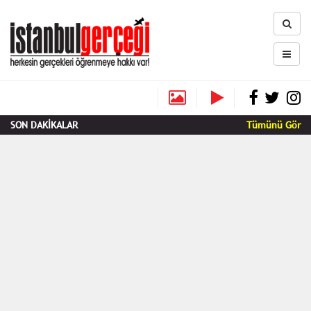
SON DAKİKALAR
Tümünü Gör