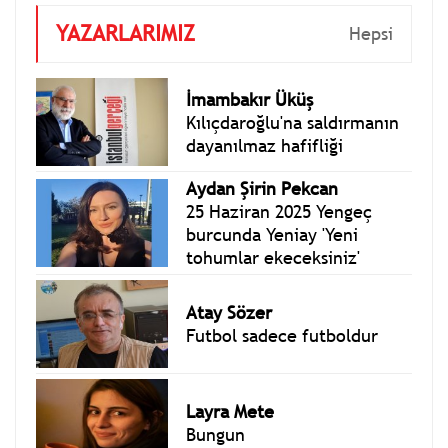
YAZARLARIMIZ
Hepsi
İmambakır Üküş
Kılıçdaroğlu'na saldırmanın
dayanılmaz hafifliği
Aydan Şirin Pekcan
25 Haziran 2025 Yengeç
burcunda Yeniay 'Yeni
tohumlar ekeceksiniz'
Atay Sözer
Futbol sadece futboldur
Layra Mete
Bungun