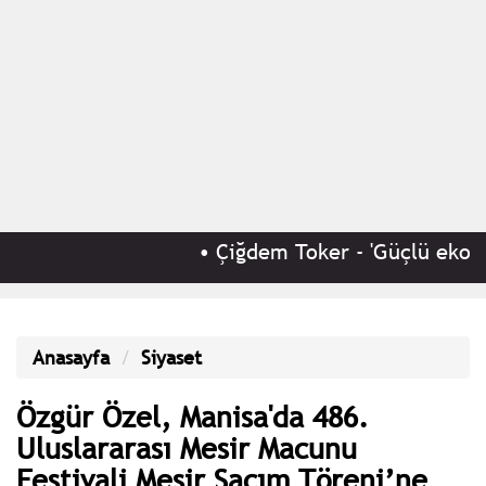
•
Çiğdem Toker - 'Güçlü ekonomi
Anasayfa
Siyaset
Özgür Özel, Manisa'da 486.
Uluslararası Mesir Macunu
Festivali Mesir Saçım Töreni’ne