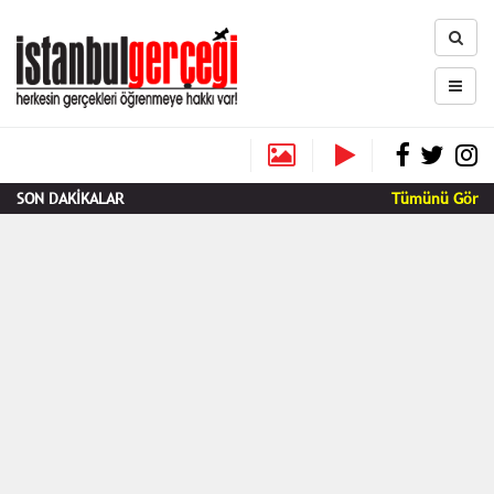
SON DAKİKALAR
Tümünü Gör