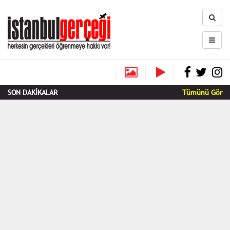
SON DAKİKALAR
Tümünü Gör