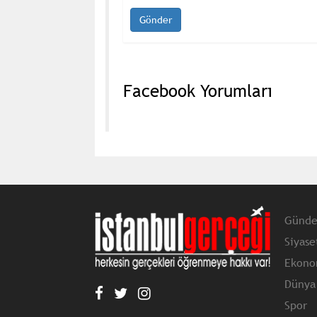
Facebook Yorumları
Günd
Siyase
Ekono
Dünya
Spor