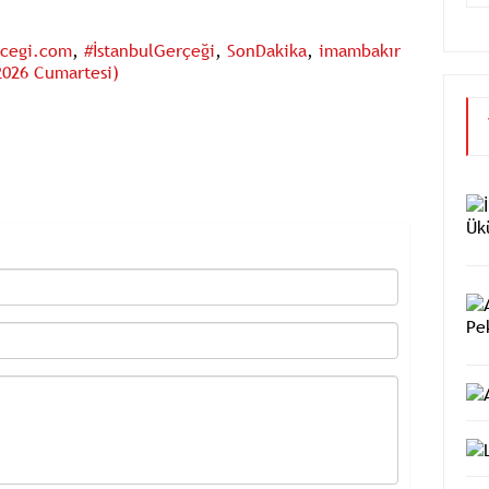
rcegi.com
,
#İstanbulGerçeği
,
SonDakika
,
imambakır
2026 Cumartesi)