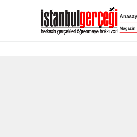
Anasay
Magazin