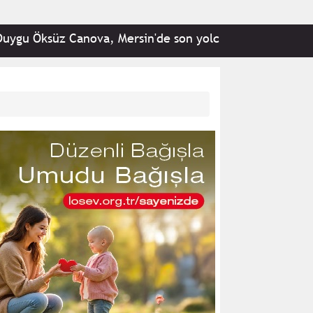
üz Canova, Mersin'de son yolculuğuna uğurlandı