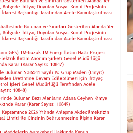
hallesinde Bulunan ve Sınırları Gösterilen Alanda Yer
, Bölgede İhtiyaç Duyulan Sosyal Konut Projesinin
 İdaresi Başkanlığı Tarafından Acele Kamulaştırılması
Mahallesinde Bulunan ve Sınırları Gösterilen Alanda Yer
, Bölgede İhtiyaç Duyulan Sosyal Konut Projesinin
 İdaresi Başkanlığı Tarafından Acele Kamulaştırılması
çem GES) TM-Bozok TM Enerji İletim Hattı Projesi
Elektrik İletim Anonim Şirketi Genel Müdürlüğü
da Karar (Karar Sayısı: 10847)
sinde Bulunan S:86541 Sayılı IV. Grup Maden (Linyit)
Maden Üretimine Devam Edilebilmesi İçin İhtiyaç
trol İşleri Genel Müdürlüğü Tarafından Acele
ayısı: 10848)
lerinde Bulunan Bazı Alanların Adana Ceyhan Kimya
kkında Karar (Karar Sayısı: 10849)
un Kapsamında 2026 Yılında Anlaşma Akdedilmeksizin
l Limiti ile Cinsinin Belirlenmesine İlişkin Karar
ucu Maddelerin Murakabesi Hakkında Kanun