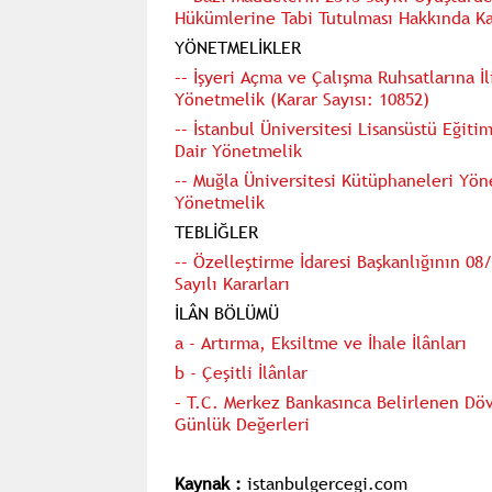
Hükümlerine Tabi Tutulması Hakkında Kar
YÖNETMELİKLER
–– İşyeri Açma ve Çalışma Ruhsatlarına İ
Yönetmelik (Karar Sayısı: 10852)
–– İstanbul Üniversitesi Lisansüstü Eğit
Dair Yönetmelik
–– Muğla Üniversitesi Kütüphaneleri Yön
Yönetmelik
TEBLİĞLER
–– Özelleştirme İdaresi Başkanlığının 08
Sayılı Kararları
İLÂN BÖLÜMÜ
a - Artırma, Eksiltme ve İhale İlânları
b - Çeşitli İlânlar
– T.C. Merkez Bankasınca Belirlenen Döv
Günlük Değerleri
Kaynak :
istanbulgercegi.com