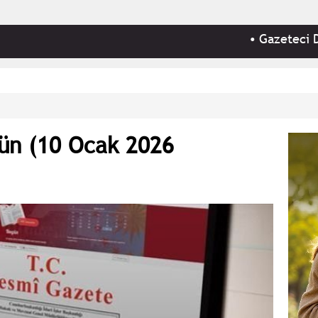
•
Gazeteci Duygu Öks
ün (10 Ocak 2026