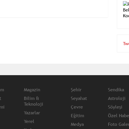
Tw
em
Magazin
Şehir
Sendika
t
Bilim &
Seyahat
Astroloji
Teknoloji
mi
Çevre
Söyleşi
Yazarlar
Eğitim
Özel Habe
Yerel
Medya
Foto Galer