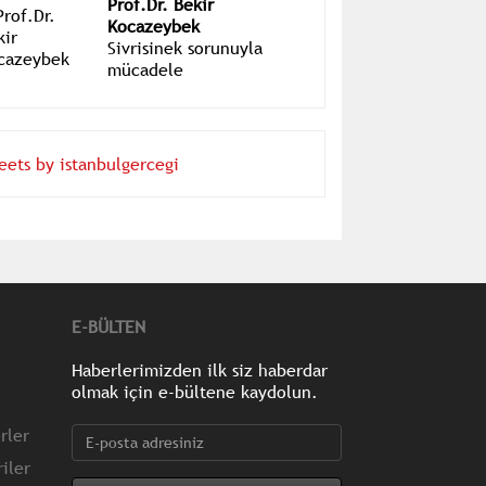
Bungun
Prof.Dr. Bekir
Kocazeybek
Sivrisinek sorunuyla
mücadele
eets by istanbulgercegi
E-BÜLTEN
Haberlerimizden ilk siz haberdar
olmak için e-bültene kaydolun.
rler
iler