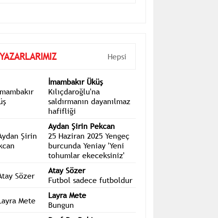
toplantısı sonrası bildiri yayımlandı
YAZARLARIMIZ
Hepsi
İmambakır Üküş
Kılıçdaroğlu'na
saldırmanın dayanılmaz
hafifliği
Aydan Şirin Pekcan
25 Haziran 2025 Yengeç
burcunda Yeniay 'Yeni
tohumlar ekeceksiniz'
Atay Sözer
Futbol sadece futboldur
Layra Mete