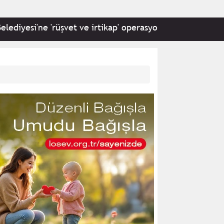
'ne 'rüşvet ve irtikap' operasyonu: 22 kişi hakkında gözal