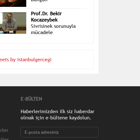
Layra Mete
Bungun
Prof.Dr. Bekir
Kocazeybek
Sivrisinek sorunuyla
mücadele
eets by istanbulgercegi
E-BÜLTEN
Haberlerimizden ilk siz haberdar
olmak için e-bültene kaydolun.
rler