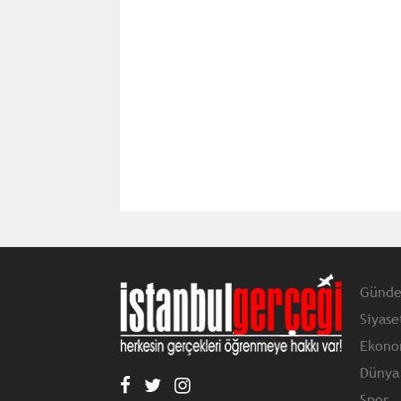
Günd
Siyase
Ekono
Dünya