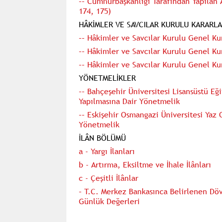
–– Cumhurbaşkanlığı Tarafından Yapılan 
174, 175)
HÂKİMLER VE SAVCILAR KURULU KARARLA
–– Hâkimler ve Savcılar Kurulu Genel Kur
–– Hâkimler ve Savcılar Kurulu Genel Kur
–– Hâkimler ve Savcılar Kurulu Genel Kur
YÖNETMELİKLER
–– Bahçeşehir Üniversitesi Lisansüstü E
Yapılmasına Dair Yönetmelik
–– Eskişehir Osmangazi Üniversitesi Yaz
Yönetmelik
İLÂN BÖLÜMÜ
a - Yargı İlanları
b - Artırma, Eksiltme ve İhale İlânları
c - Çeşitli İlânlar
– T.C. Merkez Bankasınca Belirlenen Döv
Günlük Değerleri