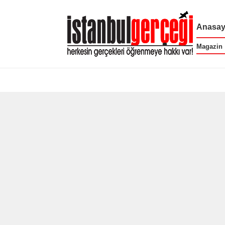
Anasay
Magazin