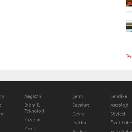
Tw
em
Magazin
Şehir
Sendika
t
Bilim &
Seyahat
Astroloji
Teknoloji
mi
Çevre
Söyleşi
Yazarlar
Eğitim
Özel Habe