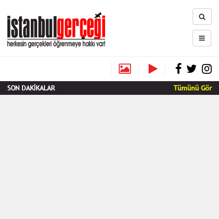
SON DAKİKALAR
Tümünü Gör