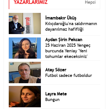
YAZARLARIMIZ
Hepsi
İmambakır Üküş
Kılıçdaroğlu'na saldırmanın
dayanılmaz hafifliği
Aydan Şirin Pekcan
25 Haziran 2025 Yengeç
burcunda Yeniay 'Yeni
tohumlar ekeceksiniz'
Atay Sözer
Futbol sadece futboldur
Layra Mete
Bungun