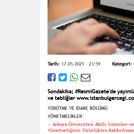
Tarih:
17.05.2025 - 23:59
Kategori:
Sondakika; #ResmiGazete'de yayımla
ve tebliğler www.istanbulgercegi.co
YÜRÜTME VE İDARE BÖLÜMÜ
YÖNETMELİKLER
–– Ankara Üniversitesi Akıllı Sistemler 
Yönetmeliğinin Yürürlükten Kaldırılmas