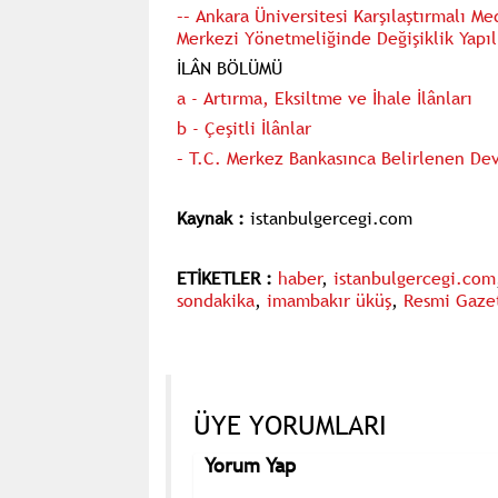
–– Ankara Üniversitesi Karşılaştırmalı M
Merkezi Yönetmeliğinde Değişiklik Yapı
İLÂN BÖLÜMÜ
a - Artırma, Eksiltme ve İhale İlânları
b - Çeşitli İlânlar
– T.C. Merkez Bankasınca Belirlenen Dev
Kaynak :
istanbulgercegi.com
ETİKETLER :
haber
,
istanbulgercegi.com
sondakika
,
imambakır üküş
,
Resmi Gazet
ÜYE YORUMLARI
Yorum Yap