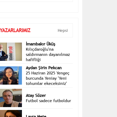
toplantısı sonrası bildiri yayımlandı
YAZARLARIMIZ
Hepsi
İmambakır Üküş
Kılıçdaroğlu'na
saldırmanın dayanılmaz
hafifliği
Aydan Şirin Pekcan
25 Haziran 2025 Yengeç
burcunda Yeniay 'Yeni
tohumlar ekeceksiniz'
Atay Sözer
Futbol sadece futboldur