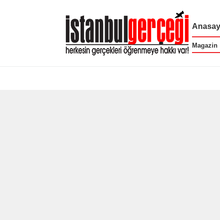
Anasay
Magazin