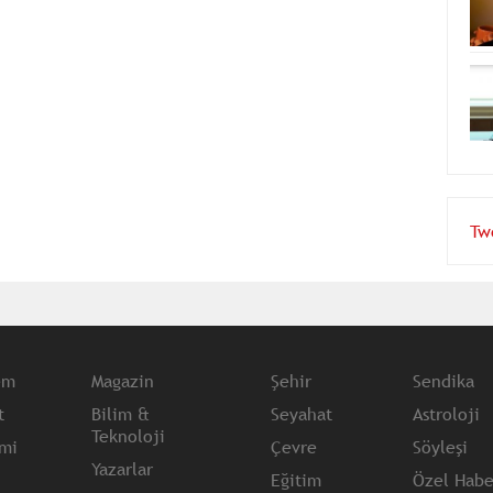
Tw
em
Magazin
Şehir
Sendika
t
Bilim &
Seyahat
Astroloji
Teknoloji
mi
Çevre
Söyleşi