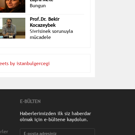
Layra Mete
Bungun
Prof.Dr. Bekir
Kocazeybek
Sivrisinek sorunuyla
mücadele
eets by istanbulgercegi
E-BÜLTEN
Haberlerimizden ilk siz haberdar
olmak için e-bültene kaydolun.