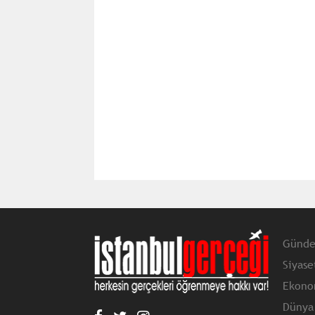
Günd
Siyase
Ekono