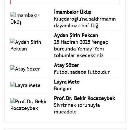
YAZARLARIMIZ
Hepsi
İmambakır Üküş
Kılıçdaroğlu'na saldırmanın
dayanılmaz hafifliği
Aydan Şirin Pekcan
25 Haziran 2025 Yengeç
burcunda Yeniay 'Yeni
tohumlar ekeceksiniz'
Atay Sözer
Futbol sadece futboldur
Layra Mete
Bungun
Prof.Dr. Bekir Kocazeybek
Sivrisinek sorunuyla
mücadele