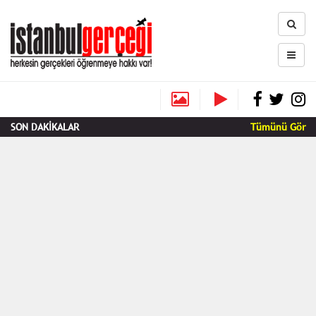
SON DAKİKALAR
Tümünü Gör