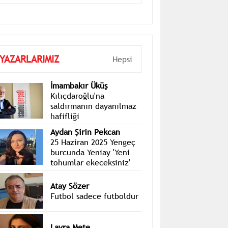
toplantısı sonrası bildiri yayımlandı
YAZARLARIMIZ
Hepsi
İmambakır Üküş
Kılıçdaroğlu'na
saldırmanın dayanılmaz
hafifliği
Aydan Şirin Pekcan
25 Haziran 2025 Yengeç
burcunda Yeniay 'Yeni
tohumlar ekeceksiniz'
Atay Sözer
Futbol sadece futboldur