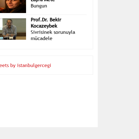
Layra Mete
Bungun
Prof.Dr. Bekir
Kocazeybek
Sivrisinek sorunuyla
mücadele
eets by istanbulgercegi