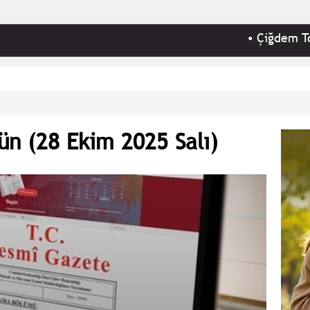
•
Çiğdem Toker - 'Gü
ün (28 Ekim 2025 Salı)