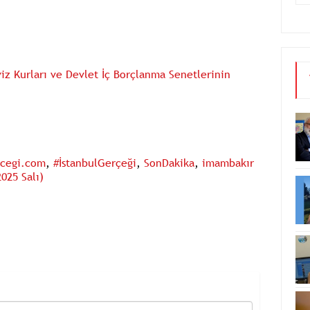
iz Kurları ve Devlet İç Borçlanma Senetlerinin
rcegi.com
,
#İstanbulGerçeği
,
SonDakika
,
imambakır
025 Salı)