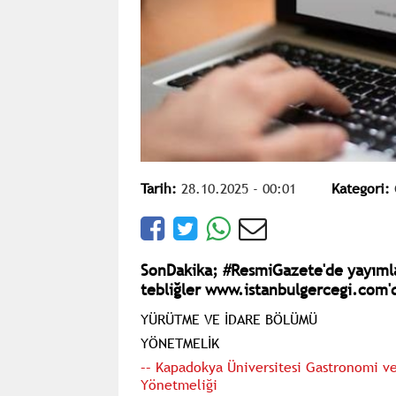
Tarih:
28.10.2025 - 00:01
Kategori:
SonDakika; #ResmiGazete'de yayımla
tebliğler www.istanbulgercegi.com'd
YÜRÜTME VE İDARE BÖLÜMÜ
YÖNETMELİK
–– Kapadokya Üniversitesi Gastronomi v
Yönetmeliği