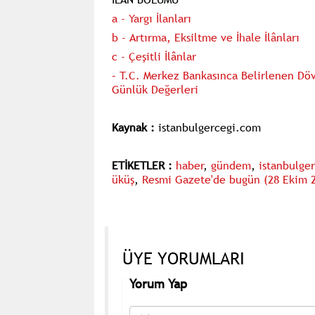
a - Yargı İlanları
b - Artırma, Eksiltme ve İhale İlânları
c - Çeşitli İlânlar
– T.C. Merkez Bankasınca Belirlenen Döv
Günlük Değerleri
Kaynak :
istanbulgercegi.com
ETİKETLER :
haber
,
gündem
,
istanbulge
üküş
,
Resmi Gazete'de bugün (28 Ekim 2
ÜYE YORUMLARI
Yorum Yap