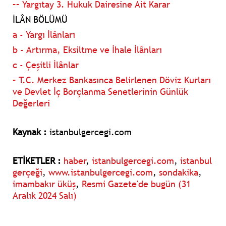
–– Yargıtay 3. Hukuk Dairesine Ait Karar
İLÂN BÖLÜMÜ
a - Yargı İlânları
b - Artırma, Eksiltme ve İhale İlânları
c - Çeşitli İlânlar
– T.C. Merkez Bankasınca Belirlenen Döviz Kurları
ve Devlet İç Borçlanma Senetlerinin Günlük
Değerleri
Kaynak :
istanbulgercegi.com
ETİKETLER :
haber
,
istanbulgercegi.com
,
istanbul
gerçeği
,
www.istanbulgercegi.com
,
sondakika
,
imambakır üküş
,
Resmi Gazete'de bugün (31
Aralık 2024 Salı)