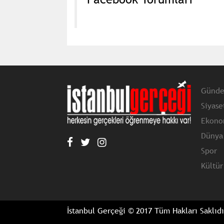
Günd
Siyase
Ekono
Dünya
Spor
Kültür
İstanbul Gerçeği © 2017 Tüm Hakları Saklıdı