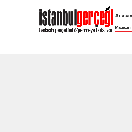
Anasay
Magazin