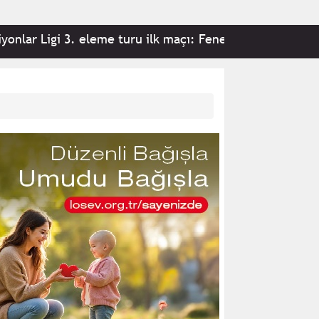
i 3. eleme turu ilk maçı: Fenerbahçe 2-0 Sturm Graz