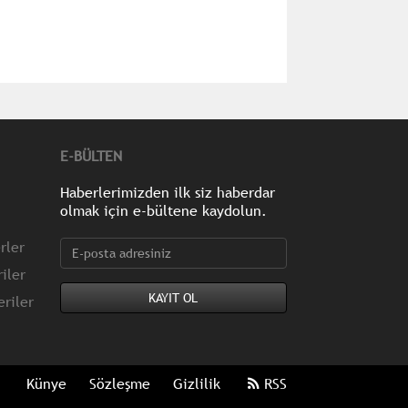
E-BÜLTEN
Haberlerimizden ilk siz haberdar
olmak için e-bültene kaydolun.
rler
iler
riler
Künye
Sözleşme
Gizlilik
RSS