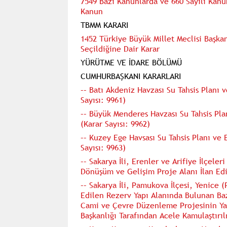
7549 Bazı Kanunlarda ve 660 Sayılı Kan
Kanun
TBMM KARARI
1452 Türkiye Büyük Millet Meclisi Başk
Seçildiğine Dair Karar
YÜRÜTME VE İDARE BÖLÜMÜ
CUMHURBAŞKANI KARARLARI
–– Batı Akdeniz Havzası Su Tahsis Planı
Sayısı: 9961)
–– Büyük Menderes Havzası Su Tahsis Pl
(Karar Sayısı: 9962)
–– Kuzey Ege Havsası Su Tahsis Planı ve
Sayısı: 9963)
–– Sakarya İli, Erenler ve Arifiye İlçeler
Dönüşüm ve Gelişim Proje Alanı İlan Edil
–– Sakarya İli, Pamukova İlçesi, Yenice (
Edilen Rezerv Yapı Alanında Bulunan Baz
Cami ve Çevre Düzenleme Projesinin Ya
Başkanlığı Tarafından Acele Kamulaştırıl