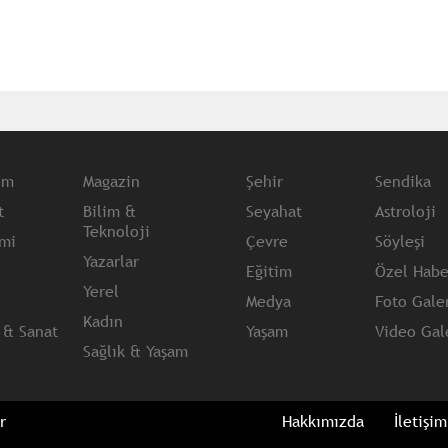
em
Magazin
Şehir
Sendika
t
Bilim &
Seyahat
Astroloji
Teknoloji
mi
Çevre
Söyleşi
Yazarlar
Eğitim
Özel Habe
Yerel
Medya
Foto Galer
Kadın
 & Sanat
Yaşam
Video Gale
Sağlık & Yaşam
r
Hakkımızda
İletişim