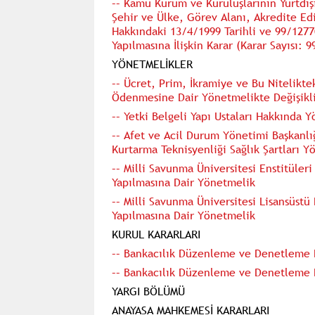
–– Kamu Kurum ve Kuruluşlarının Yurtdışı
Şehir ve Ülke, Görev Alanı, Akredite Ed
Hakkındaki 13/4/1999 Tarihli ve 99/12770
Yapılmasına İlişkin Karar (Karar Sayısı: 9
YÖNETMELİKLER
–– Ücret, Prim, İkramiye ve Bu Niteliktek
Ödenmesine Dair Yönetmelikte Değişikli
–– Yetki Belgeli Yapı Ustaları Hakkında 
–– Afet ve Acil Durum Yönetimi Başkanlı
Kurtarma Teknisyenliği Sağlık Şartları Y
–– Milli Savunma Üniversitesi Enstitüleri
Yapılmasına Dair Yönetmelik
–– Milli Savunma Üniversitesi Lisansüst
Yapılmasına Dair Yönetmelik
KURUL KARARLARI
–– Bankacılık Düzenleme ve Denetleme K
–– Bankacılık Düzenleme ve Denetleme K
YARGI BÖLÜMÜ
ANAYASA MAHKEMESİ KARARLARI