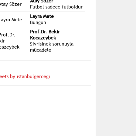
tohumlar ekeceksiniz'
Atay Sözer
Futbol sadece futboldur
Layra Mete
Bungun
Prof.Dr. Bekir
Kocazeybek
Sivrisinek sorunuyla
mücadele
eets by istanbulgercegi