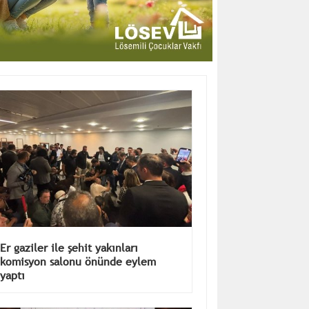
Er gaziler ile şehit yakınları
komisyon salonu önünde eylem
yaptı