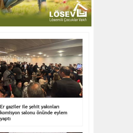
Er gaziler ile şehit yakınları
komisyon salonu önünde eylem
yaptı