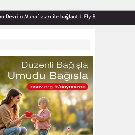
Muhafızları ile bağlantılı Fly Baghdad ve iki uçağa yönel