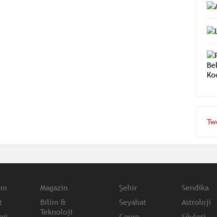
Tw
em
Magazin
Şehir
Sendika
t
Bilim &
Seyahat
Astroloji