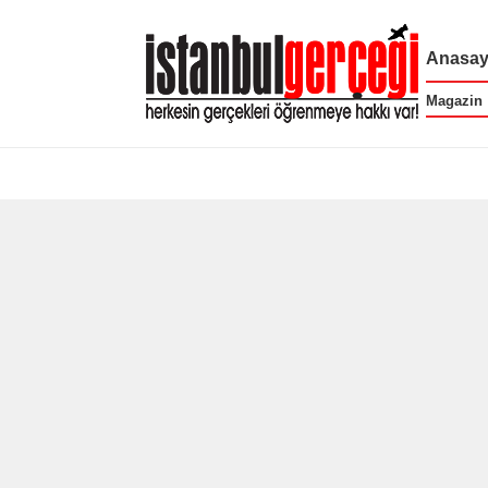
Anasay
Magazin