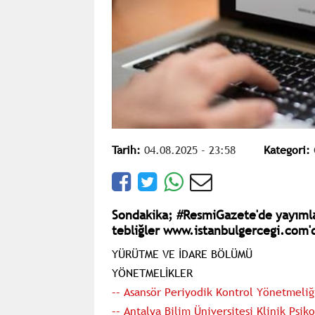
Tarih:
04.08.2025 - 23:58
Kategori:
Sondakika; #ResmiGazete'de yayımla
tebliğler www.istanbulgercegi.com'd
YÜRÜTME VE İDARE BÖLÜMÜ
YÖNETMELİKLER
–– Asansör Periyodik Kontrol Yönetmeliğ
–– Antalya Bilim Üniversitesi Klinik Psi