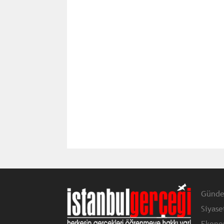
Günd
Siyase