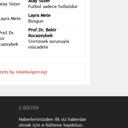
tohumlar ekeceksiniz'
Atay Sözer
Futbol sadece futboldur
Layra Mete
Bungun
Prof.Dr. Bekir
Kocazeybek
Sivrisinek sorunuyla
mücadele
eets by istanbulgercegi
E-BÜLTEN
Haberlerimizden ilk siz haberdar