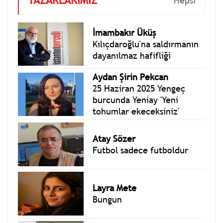
YAZARLARIMIZ
Hepsi
İmambakır Üküş
Kılıçdaroğlu'na saldırmanın
dayanılmaz hafifliği
Aydan Şirin Pekcan
25 Haziran 2025 Yengeç
burcunda Yeniay 'Yeni
tohumlar ekeceksiniz'
Atay Sözer
Futbol sadece futboldur
Layra Mete
Bungun