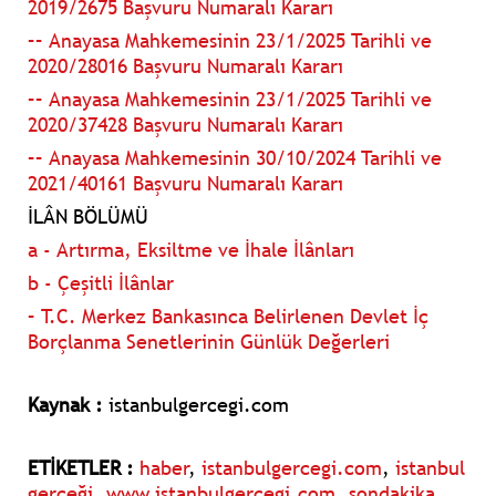
2019/2675 Başvuru Numaralı Kararı
–– Anayasa Mahkemesinin 23/1/2025 Tarihli ve
2020/28016 Başvuru Numaralı Kararı
–– Anayasa Mahkemesinin 23/1/2025 Tarihli ve
2020/37428 Başvuru Numaralı Kararı
–– Anayasa Mahkemesinin 30/10/2024 Tarihli ve
2021/40161 Başvuru Numaralı Kararı
İLÂN BÖLÜMÜ
a - Artırma, Eksiltme ve İhale İlânları
b - Çeşitli İlânlar
– T.C. Merkez Bankasınca Belirlenen Devlet İç
Borçlanma Senetlerinin Günlük Değerleri
Kaynak :
istanbulgercegi.com
ETİKETLER :
haber
,
istanbulgercegi.com
,
istanbul
gerçeği
,
www.istanbulgercegi.com
,
sondakika
,