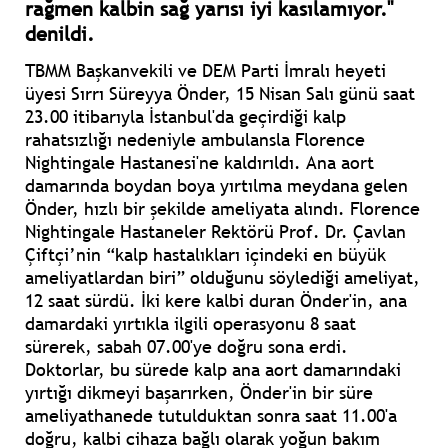
rağmen kalbin sağ yarısı iyi kasılamıyor."
denildi.
TBMM Başkanvekili ve DEM Parti İmralı heyeti
üyesi
Sırrı Süreyya Önder
, 15 Nisan Salı günü saat
23.00 itibarıyla İstanbul'da geçirdiği kalp
rahatsızlığı nedeniyle ambulansla Florence
Nightingale Hastanesi'ne kaldırıldı. Ana aort
damarında boydan boya yırtılma meydana gelen
Önder, hızlı bir şekilde ameliyata alındı. Florence
Nightingale Hastaneler Rektörü Prof. Dr.
Çavlan
Çiftçi
’nin “kalp hastalıkları içindeki en büyük
ameliyatlardan biri” olduğunu söylediği ameliyat,
12 saat sürdü. İki kere kalbi duran Önder'in, ana
damardaki yırtıkla ilgili operasyonu 8 saat
sürerek, sabah 07.00'ye doğru sona erdi.
Doktorlar, bu sürede kalp ana aort damarındaki
yırtığı dikmeyi başarırken, Önder'in bir süre
ameliyathanede tutulduktan sonra saat 11.00'a
doğru, kalbi cihaza bağlı olarak yoğun bakım