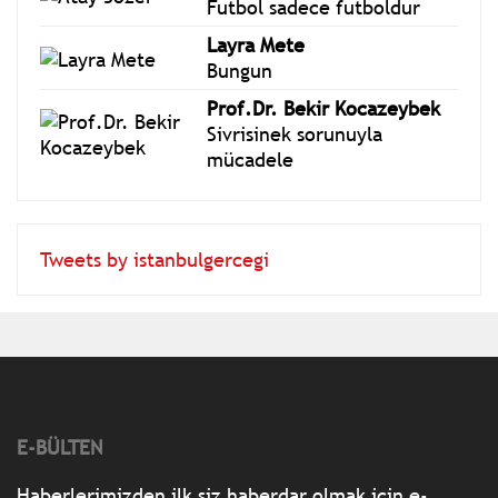
Futbol sadece futboldur
Layra Mete
Bungun
Prof.Dr. Bekir Kocazeybek
Sivrisinek sorunuyla
mücadele
Tweets by istanbulgercegi
E-BÜLTEN
Haberlerimizden ilk siz haberdar olmak için e-