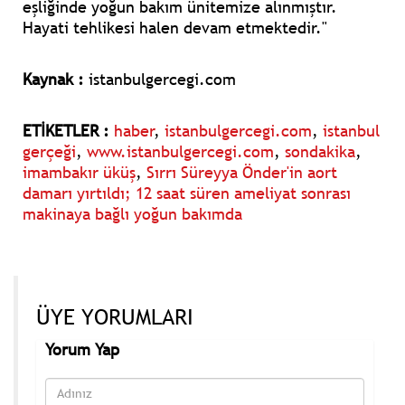
eşliğinde yoğun bakım ünitemize alınmıştır.
Hayati tehlikesi halen devam etmektedir."
Kaynak :
istanbulgercegi.com
ETİKETLER :
haber
,
istanbulgercegi.com
,
istanbul
gerçeği
,
www.istanbulgercegi.com
,
sondakika
,
imambakır üküş
,
Sırrı Süreyya Önder'in aort
damarı yırtıldı; 12 saat süren ameliyat sonrası
makinaya bağlı yoğun bakımda
ÜYE YORUMLARI
Yorum Yap