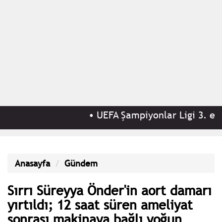
•
UEFA Şampiyonlar Ligi 3. eleme
Anasayfa
Gündem
Sırrı Süreyya Önder'in aort damarı
yırtıldı; 12 saat süren ameliyat
sonrası makinaya bağlı yoğun