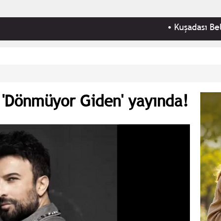
•
Kuşadası Belediyesi'n
ı 'Dönmüyor Giden' yayında!