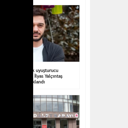
kardeşi tutuklandı
Ünlülere yönelik uyuşturucu
soruşturmasında İlyas Yalçıntaş
dahil 4 kişi tutuklandı