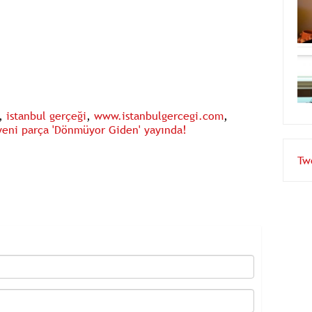
,
istanbul gerçeği
,
www.istanbulgercegi.com
,
yeni parça 'Dönmüyor Giden' yayında!
Tw