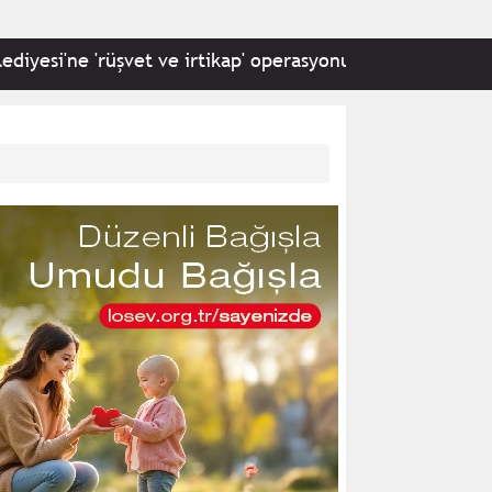
e 'rüşvet ve irtikap' operasyonu: 22 kişi hakkında gözaltı