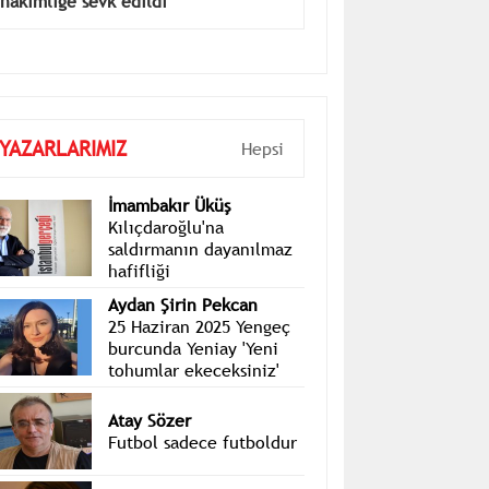
Haluk Levent tutuklama talebiyle
hakimliğe sevk edildi
YAZARLARIMIZ
Hepsi
İmambakır Üküş
Kılıçdaroğlu'na
saldırmanın dayanılmaz
hafifliği
Aydan Şirin Pekcan
25 Haziran 2025 Yengeç
burcunda Yeniay 'Yeni
tohumlar ekeceksiniz'
Atay Sözer
Futbol sadece futboldur